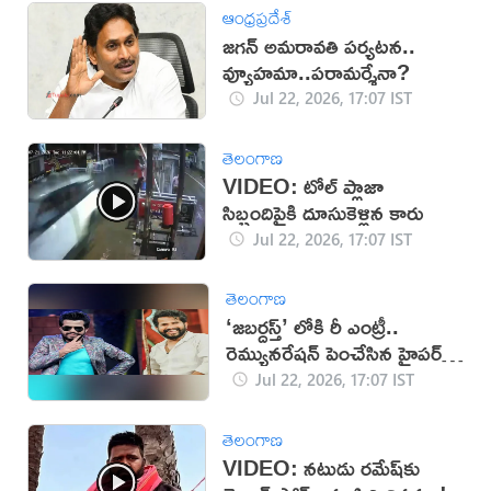
ఆంధ్రప్రదేశ్
జగన్ అమరావతి పర్యటన..
వ్యూహమా..పరామర్శేనా?
Jul 22, 2026, 17:07 IST
తెలంగాణ
VIDEO: టోల్ ప్లాజా
సిబ్బందిపైకి దూసుకెళ్లిన కారు
Jul 22, 2026, 17:07 IST
తెలంగాణ
‘జబర్దస్త్’ లోకి రీ ఎంట్రీ..
రెమ్యునరేషన్ పెంచేసిన హైపర్
ఆది!
Jul 22, 2026, 17:07 IST
తెలంగాణ
VIDEO: నటుడు రమేష్‌‌కు