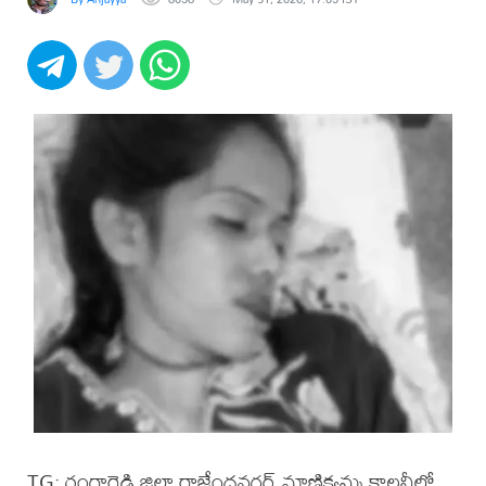
TG: రంగారెడ్డి జిల్లా రాజేంద్రనగర్ మాణిక్యమ్మ కాలనీలో