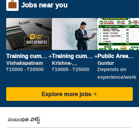
Jobs near you
Training cum
Training cum
Public Area
Placement
Placement
Cleaner
Vishakapatnam
Krishna-
Guntur
vijayawada
₹15000 - ₹20000
₹10000 - ₹25000
Depends on
experience/work
Explore more jobs
సంబంధిత పోస్ట్