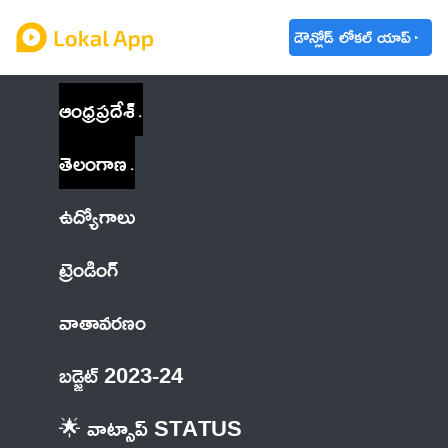
డౌన్లోడ్ లోకల్ యాప్
ఆంధ్రప్రదేశ్
తెలంగాణ
ఉద్యోగాలు
ట్రెండింగ్
వాతావరణం
బడ్జెట్ 2023-24
🌟 వాట్సాప్ STATUS