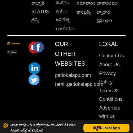
వినోదం
వాట్సాప్
సమాచారం
వాతావరణం
STATUS
కరోనా
క్లాసిఫైడ్స్
వ్యాపార
అప్‌డేట్స్
టిప్స్
ప్రపంచం
రాజకీయం
OUR
LOKAL
OTHER
Contact Us
WEBSITES
About Us
Privacy
getlokalapp.com
Policy
tamil.getlokalapp.com
Terms &
Conditions
Advertise
with us
Sitemap
తాజా వార్తలు & ఉద్యోగాలను పొందడానికి Lokal
డౌన్లోడ్ Lokal App
Appని ఇన్‌స్టాల్ చేయండి
This material may not be published, transmitted, rewritten or redistributed. © 2020 Lokal App. All rights reserved.