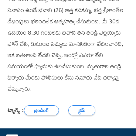
నివాసం ఉండే భవాని (26) అత్త కనకమ్మ, భర్త శ్రీకాంత్‌ల
వేధింపులు భరించలేక ఆత్మహత్య చేసుకుంది. మే 30న
ఉదయం 8.30 గంటలకు భవాని తన తండ్రి ఎల్లయ్యకు
ఫోన్ చేసి, కుటుంబ సభ్యులు మానసికంగా వేధించారని,
ఇక బతకాలని లేదని చెప్పి, ఇంట్లో ఎవరూ లేని
సమయంలో ఫ్యానుకు ఉరివేసుకుంది. మృతురాలి తండ్రి
ఫిర్యాదు మేరకు పోలీసులు కేసు నమోదు చేసి దర్యాప్తు
చేస్తున్నారు.
ట్యాగ్స్ :
ట్రెండింగ్
క్రైమ్