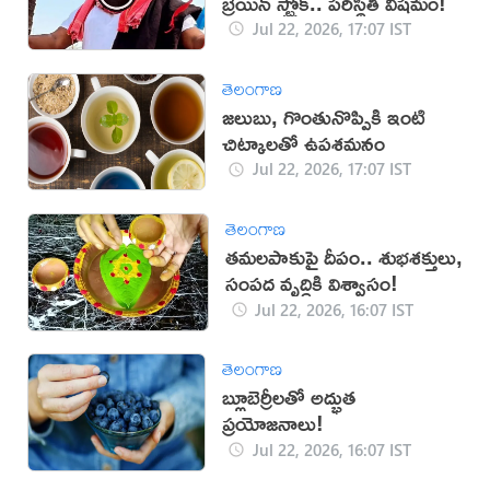
బ్రెయిన్ స్ట్రోక్.. పరిస్థితి విషమం!
Jul 22, 2026, 17:07 IST
తెలంగాణ
జలుబు, గొంతునొప్పికి ఇంటి
చిట్కాలతో ఉపశమనం
Jul 22, 2026, 17:07 IST
తెలంగాణ
తమలపాకుపై దీపం.. శుభశక్తులు,
సంపద వృద్ధికి విశ్వాసం!
Jul 22, 2026, 16:07 IST
తెలంగాణ
బ్లూబెర్రీలతో అద్భుత
ప్రయోజనాలు!
Jul 22, 2026, 16:07 IST