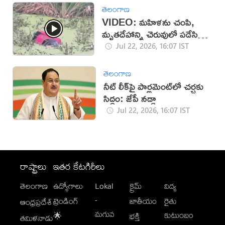
తెలంగాణ
VIDEO: మహిళను చంపి,
మృతదేహాన్ని చెరువులో పడేసిన
దుండగులు!
Jul 22, 2026, 16:07 IST
తెలంగాణ
నీట్ లీక్‌పై పార్లమెంట్‌లో చర్చకు
సిద్ధం: జేపీ నడ్డా
Jul 22, 2026, 16:07 IST
రాష్ట్రాలు
ఇతర కేటగిరీలు
తెలంగాణ
ఉద్యోగాలు
Lokal
క్రైమ్
విద్య
-
ట్రెండింగ్
జాతీయం
రైతు
ఆంధ్రప్రదేశ్
మగువ
కుటుంబం
🌟
భక్తి
తమిళనాడు