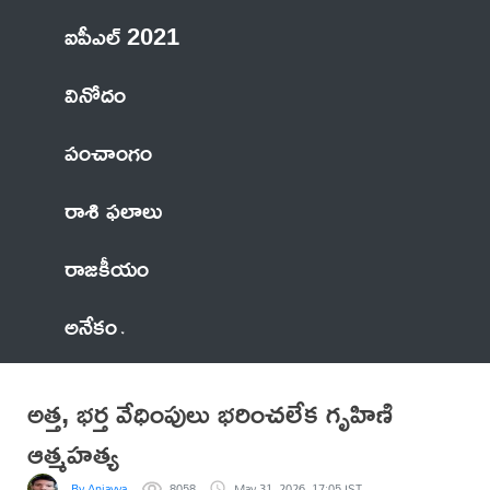
ఐపీఎల్ 2021
వినోదం
పంచాంగం
రాశి ఫలాలు
రాజకీయం
అనేకం
అత్త, భర్త వేధింపులు భరించలేక గృహిణి
ఆత్మహత్య
By Anjayya
8058
May 31, 2026, 17:05 IST