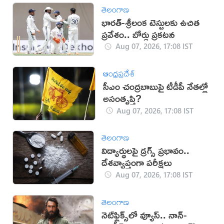
తెలంగాణ
భారత్-శ్రీలంక టెస్టులకు ఉచిత
ప్రవేశం.. బోర్డు ప్రకటన
Aug 07, 2026, 17:08 IST
ఆంధ్రప్రదేశ్
సీఎం చంద్రబాబుపై టీడీపీ నేతల్లో
అసంతృప్తి?
Aug 07, 2026, 17:08 IST
తెలంగాణ
విద్యార్థులపై డ్రగ్స్ ప్రభావం..
దేశవ్యాప్తంగా పరీక్షలు
Aug 07, 2026, 17:08 IST
తెలంగాణ
నెట్‌ఫ్లిక్స్‌లో వ్యూస్.. నాన్-