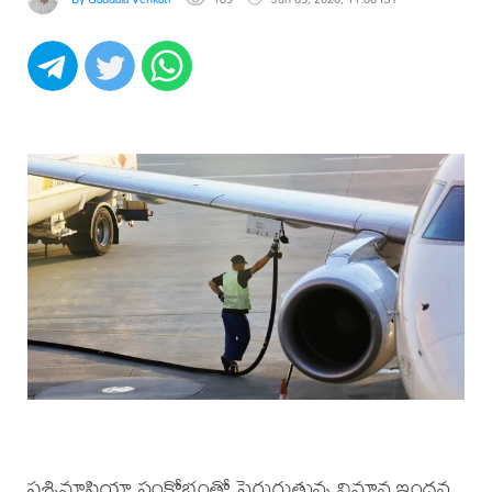
పశ్చిమాసియా సంక్షోభంతో పెరుగుతున్న విమాన ఇంధన