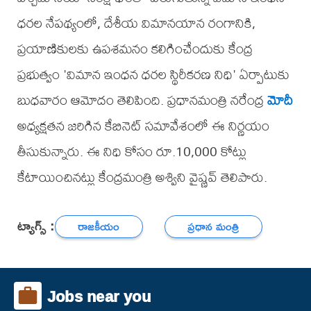
ధరల నేపథ్యంలో, దేశీయ విమానయాన రంగానికి,
ప్రయాణికులకు ఉపశమనం కలిగించేందుకు కేంద్ర
ప్రభుత్వం 'విమాన ఇంధన ధరల స్థిరీకరణ నిధి' ఏర్పాటుకు
బుధవారం ఆమోదం తెలిపింది. ప్రధానమంత్రి నరేంద్ర
మోదీ
అధ్యక్షతన జరిగిన కేబినెట్ సమావేశంలో ఈ నిర్ణయం
తీసుకున్నారు. ఈ నిధి కోసం రూ.10,000 కోట్లు
కేటాయించినట్లు కేంద్రమంత్రి అశ్విని వైష్ణవ్ తెలిపారు.
ట్యాగ్స్ :
రాజకీయం
ప్రధాన మంత్రి
Jobs near you