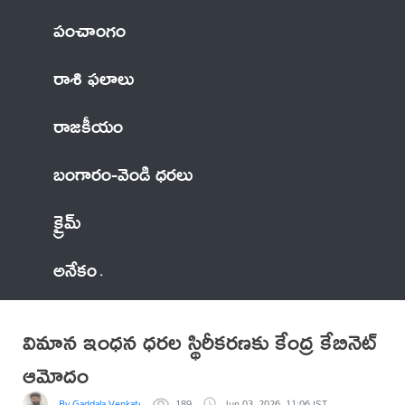
పంచాంగం
రాశి ఫలాలు
రాజకీయం
బంగారం-వెండి ధరలు
క్రైమ్
అనేకం
విమాన ఇంధన ధరల స్థిరీకరణకు కేంద్ర కేబినెట్
ఆమోదం
By Gaddala VenkateswaraRao
189
Jun 03, 2026, 11:06 IST