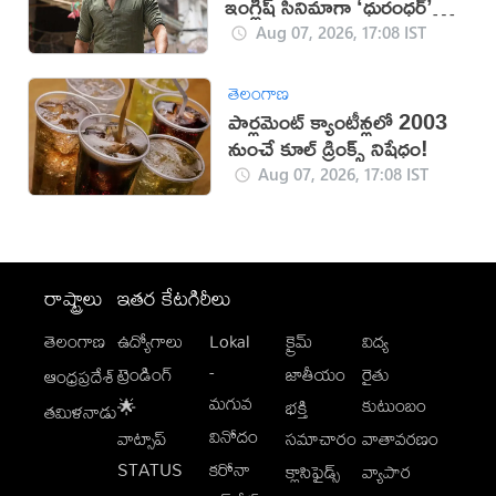
ఇంగ్లీష్ సినిమాగా ‘ధురంధర్’
రికార్డు
Aug 07, 2026, 17:08 IST
తెలంగాణ
పార్లమెంట్ క్యాంటీన్లలో 2003
నుంచే కూల్ డ్రింక్స్ నిషేధం!
Aug 07, 2026, 17:08 IST
రాష్ట్రాలు
ఇతర కేటగిరీలు
తెలంగాణ
ఉద్యోగాలు
Lokal
క్రైమ్
విద్య
-
ట్రెండింగ్
జాతీయం
రైతు
ఆంధ్రప్రదేశ్
మగువ
కుటుంబం
🌟
భక్తి
తమిళనాడు
వినోదం
వాట్సాప్
సమాచారం
వాతావరణం
STATUS
కరోనా
క్లాసిఫైడ్స్
వ్యాపార