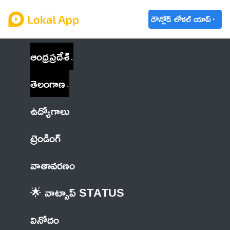
డౌన్లోడ్ లోకల్ యాప్
ఆంధ్రప్రదేశ్
తెలంగాణ
ఉద్యోగాలు
ట్రెండింగ్
వాతావరణం
🌟 వాట్సాప్ STATUS
వినోదం