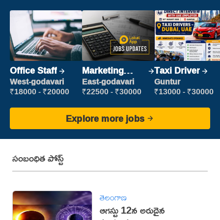
Office Staff
Marketing
Taxi Driver
Executive
West-godavari
East-godavari
Guntur
₹18000 - ₹20000
₹22500 - ₹30000
₹13000 - ₹30000
Explore more jobs
సంబంధిత పోస్ట్
తెలంగాణ
ఆగస్టు 12న అరుదైన