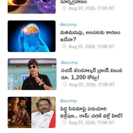
సూర్యగ్రహణం
Aug 07, 2026, 17:08 IST
తెలంగాణ
మతిమరుపు, అలసటకు కారణం
ఇదేనా?
Aug 07, 2026, 17:08 IST
తెలంగాణ
సచిన్ టెండూల్కర్ బ్రాండ్ విలువ
రూ. 1,200 కోట్లు!
Aug 07, 2026, 17:08 IST
తెలంగాణ
పెద్ది సినిమాపై పరుచూరి
విశ్లేషణ.. రామ్ చరణ్ వల్లే హిట్!
Aug 07, 2026, 17:08 IST