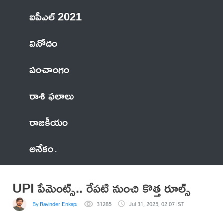
ఐపీఎల్ 2021
వినోదం
పంచాంగం
రాశి ఫలాలు
రాజకీయం
అనేకం
UPI పేమెంట్స్.. రేపటి నుంచి కొత్త రూల్స్
By Ravinder Enkapally
31285
Jul 31, 2025, 02:07 IST