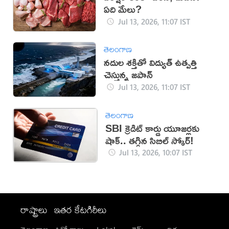
ఏది మేలు?
Jul 13, 2026, 11:07 IST
తెలంగాణ
నదుల శక్తితో విద్యుత్ ఉత్పత్తి
చెస్తున్న జపాన్
Jul 13, 2026, 11:07 IST
తెలంగాణ
SBI క్రెడిట్ కార్డు యూజర్లకు
షాక్.. తగ్గిన సిబిల్ స్కోర్!
Jul 13, 2026, 10:07 IST
రాష్ట్రాలు
ఇతర కేటగిరీలు