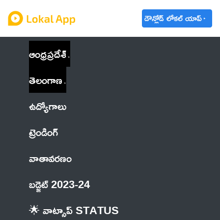
డౌన్లోడ్ లోకల్ యాప్
ఆంధ్రప్రదేశ్
తెలంగాణ
ఉద్యోగాలు
ట్రెండింగ్
వాతావరణం
బడ్జెట్ 2023-24
🌟 వాట్సాప్ STATUS