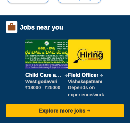
Jobs near you
Child Care and
Field Officer
Patient care
West-godavari
Vishakapatnam
₹18000 - ₹25000
Depends on
experience/work
Explore more jobs