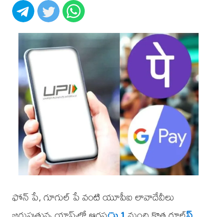
ఫోన్ పే, గూగుల్ పే వంటి యూపీఐ లావాదేవీలు
జరుపుతున్న యాప్స్‌లో ఆగస
్టు 1
నుంచి కొత్త రూల్
స్