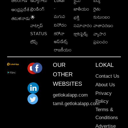
తెలంగాణ
ఉద్యోగాలు
Lokal
క్రైమ్
విద్య
-
ట్రెండింగ్
జాతీయం
రైతు
ఆంధ్రప్రదేశ్
మగువ
కుటుంబం
🌟
భక్తి
తమిళనాడు
వినోదం
వాట్సాప్
సమాచారం
వాతావరణం
STATUS
కరోనా
క్లాసిఫైడ్స్
వ్యాపార
అప్‌డేట్స్
టిప్స్
ప్రపంచం
రాజకీయం
OUR
LOKAL
OTHER
Contact Us
WEBSITES
About Us
Privacy
getlokalapp.com
Policy
tamil.getlokalapp.com
Terms &
Conditions
Advertise