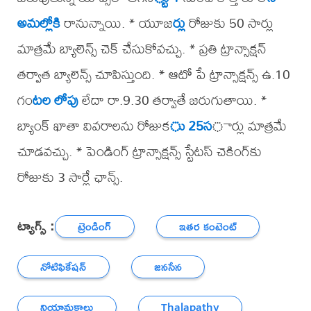
అమల్లోకి
రానున్నాయి. * యూజ
ర్లు
రోజుకు 50 సార్లు
మాత్రమే బ్యాలెన్స్ చెక్ చేసుకోవచ్చు. * ప్రతి ట్రాన్సాక్షన్
తర్వాత బ్యాలెన్స్ చూపిస్తుంది. * ఆటో పే ట్రాన్సాక్షన్స్ ఉ.10
గం
టల లోపు
లేదా రా.9.30 తర్వాతే జరుగుతాయి. *
బ్యాంక్ ఖాతా వివరాలను రోజుక
ు 25స
ార్లు మాత్రమే
చూడవచ్చు. * పెండింగ్ ట్రాన్సాక్షన్స్ స్టేటస్ చెకింగ్‌కు
రోజుకు 3 సార్లే ఛాన్స్.
ట్యాగ్స్ :
ట్రెండింగ్
ఇతర కంటెంట్
నోటిఫికేషన్
జనసేన
నియామకాలు
Thalapathy