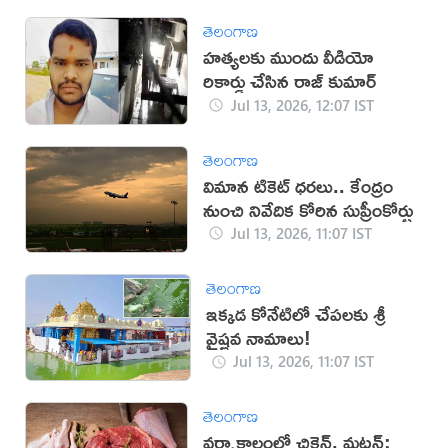
తెలంగాణ
హత్యలకు ముందు వీడియో
రికార్డు చేసిన రాజ్ కుమార్
Jul 13, 2026, 12:07 IST
తెలంగాణ
విమాన టికెట్‌ ధరలు.. కేంద్రం
నుంచి నివేదిక కోరిన సుప్రీంకోర్టు
Jul 13, 2026, 11:07 IST
తెలంగాణ
ఇక్కడ కోనేటిలో చేపలకు శ్రీ
వైష్ణవ నామాలు!
Jul 13, 2026, 11:07 IST
తెలంగాణ
వర్షాకాలంలో చికెన్, మటన్: