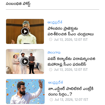
సంబంధిత పోస్ట్
ఆంధ్రప్రదేశ్
పోలవరం ప్రాజెక్టును
పరిశీలించిన సీఎం చంద్రబాబు
Jul 13, 2026, 12:07 IST
తెలంగాణ
పవన్ కల్యాణ్‌ను పరామర్శించిన
మహారాష్ట్ర సీఎం ఫడణవీస్
Jul 13, 2026, 12:07 IST
ఆంధ్రప్రదేశ్
జూ.ఎన్టీఆర్‌ పొలిటికల్‌ ఎంట్రీకి
రంగం సిద్ధం..?
Jul 13, 2026, 12:07 IST