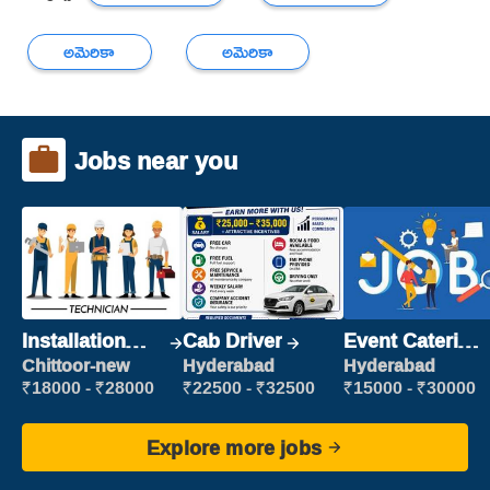
అమెరికా
అమెరికా
Jobs near you
Installation
Cab Driver
Event Catering
Engineer/
Staff
Chittoor-new
Hyderabad
Hyderabad
Helper
₹18000 - ₹28000
₹22500 - ₹32500
₹15000 - ₹30000
Explore more jobs