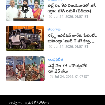
వచ్చే నెల 9న విజయవాడలో బీసీ
గర్జన: జోగి రమేశ్ (వీడియో)
Jul 24, 2026, 01:07 IST
తెలంగాణ
నెక్స్ట్ జనరేషన్ థార్‌కు పేటెంట్..
మహీంద్రా 'విజన్ T'తో కొత్త
సంచలనం
Jul 24, 2026, 01:07 IST
ఆంధ్రప్రదేశ్
వచ్చే నెల 7న అకౌంట్లలోకి
రూ.25 వేలు
Jul 24, 2026, 01:07 IST
రాష్ట్రాలు
ఇతర కేటగిరీలు