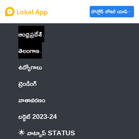
డౌన్లోడ్ లోకల్ యాప్
ఆంధ్రప్రదేశ్
తెలంగాణ
ఉద్యోగాలు
ట్రెండింగ్
వాతావరణం
బడ్జెట్ 2023-24
🌟 వాట్సాప్ STATUS