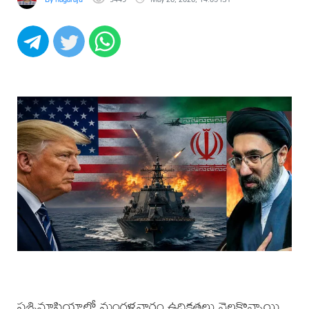
పశ్చిమాసియాలో మంగళవారం ఉద్రిక్తతలు నెలకొన్నాయి.