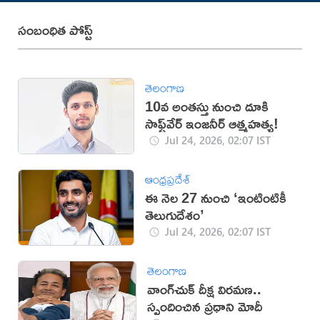
సంబంధిత పోస్ట్
తెలంగాణ
10వ అంతస్తు నుంచి దూకి
సాఫ్ట్‌వేర్ ఇంజనీర్ ఆత్మహత్య!
Jul 24, 2026, 02:07 IST
ఆంధ్రప్రదేశ్
ఈ నెల 27 నుంచి ‘ఇంటింటికీ
తెలుగుదేశం’
Jul 24, 2026, 02:07 IST
తెలంగాణ
వాంగ్‌చుక్ దీక్ష విరమణ..
స్పందించిన ప్రధాని మోదీ