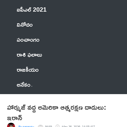
ఐపీఎల్ 2021
వినోదం
పంచాంగం
రాశి ఫలాలు
రాజకీయం
అనేకం
హార్ముజ్ వద్ద అమెరికా ఆత్మరక్షణ దాడులు:
ఇరాన్
By nagaraju
9449
May 26, 2026, 14:05 IST