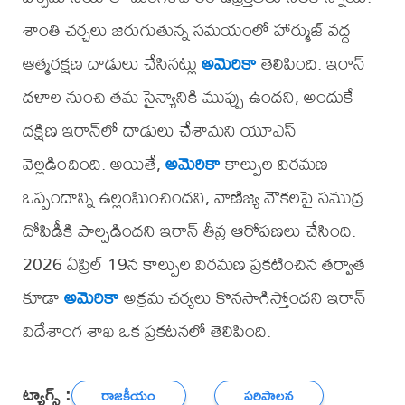
శాంతి చర్చలు జరుగుతున్న సమయంలో హార్ముజ్ వద్ద
ఆత్మరక్షణ దాడులు చేసినట్లు
అమెరికా
తెలిపింది. ఇరాన్
దళాల నుంచి తమ సైన్యానికి ముప్పు ఉందని, అందుకే
దక్షిణ ఇరాన్‌లో దాడులు చేశామని యూఎస్
వెల్లడించింది. అయితే,
అమెరికా
కాల్పుల విరమణ
ఒప్పందాన్ని ఉల్లంఘించిందని, వాణిజ్య నౌకలపై సముద్ర
దోపిడీకి పాల్పడిందని ఇరాన్ తీవ్ర ఆరోపణలు చేసింది.
2026 ఏప్రిల్ 19న కాల్పుల విరమణ ప్రకటించిన తర్వాత
కూడా
అమెరికా
అక్రమ చర్యలు కొనసాగిస్తోందని ఇరాన్
విదేశాంగ శాఖ ఒక ప్రకటనలో తెలిపింది.
ట్యాగ్స్ :
రాజకీయం
పరిపాలన