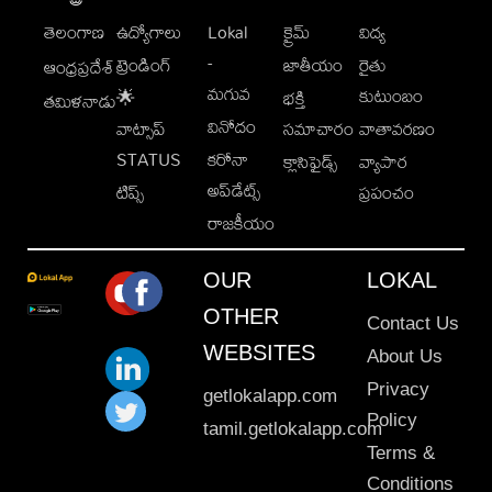
తెలంగాణ
ఉద్యోగాలు
Lokal
క్రైమ్
విద్య
-
ట్రెండింగ్
జాతీయం
రైతు
ఆంధ్రప్రదేశ్
మగువ
కుటుంబం
🌟
భక్తి
తమిళనాడు
వినోదం
వాట్సాప్
సమాచారం
వాతావరణం
STATUS
కరోనా
క్లాసిఫైడ్స్
వ్యాపార
అప్‌డేట్స్
టిప్స్
ప్రపంచం
రాజకీయం
OUR
LOKAL
OTHER
Contact Us
WEBSITES
About Us
Privacy
getlokalapp.com
Policy
tamil.getlokalapp.com
Terms &
Conditions