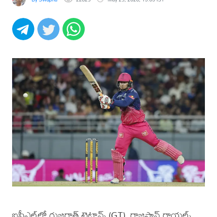
ఐపీఎల్‌లో గుజరాత్ టైటాన్స్ (GT), రాజస్థాన్ రాయల్స్