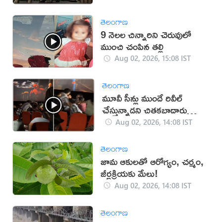
తెలంగాణ
9 నెలల చిన్నారిని చెరువులో
ముంచి చంపిన తల్లి
Aug 02, 2026, 15:08 IST
తెలంగాణ
మూవీ సీన్లు ముందే రివీల్
చేస్తున్నాడని చితకబాదారు
(వీడియో)
Aug 02, 2026, 14:08 IST
తెలంగాణ
జామ ఆకులతో ఆరోగ్యం, చర్మం,
జీర్ణక్రియకు మేలు!
Aug 02, 2026, 14:08 IST
తెలంగాణ