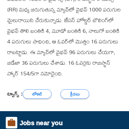
(RR) మధ్య జరుగుతున్న మ్యాచ్‌లో వైభవ్ 1000 పరుగుల
మైలురాయిని చేరుకున్నాడు. జేసన్ హోల్డర్ బౌలింగ్‌లో
వైభవ్ తొలి బంతికి 4, మూడో బంతికి 6, నాలుగో బంతికి
4 పరుగులు సాధించి, ఆ ఓవర్‌లో మొత్తం 16 పరుగులు
రాబట్టాడు. ఈ మ్యాచ్‌లో వైభవ్ 96 పరుగులు చేయగా,
జడేజా 36 పరుగులు చేశాడు. 16 ఓవర్లకు రాజస్థాన్
స్కోర్ 154/5గా నమోదైంది.
ట్యాగ్స్ :
లోకల్
క్రీడలు
Jobs near you