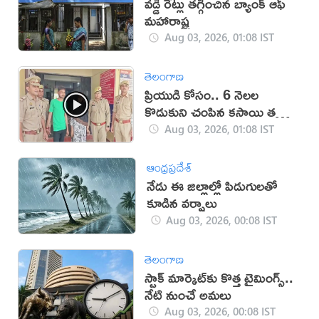
వడ్డీ రేట్లు తగ్గించిన బ్యాంక్ ఆఫ్
మహారాష్ట్ర
Aug 03, 2026, 01:08 IST
తెలంగాణ
ప్రియుడి కోసం.. 6 నెలల
కొడుకుని చంపిన కసాయి తల్లి
(వీడియో)
Aug 03, 2026, 01:08 IST
ఆంధ్రప్రదేశ్
నేడు ఈ జిల్లాల్లో పిడుగులతో
కూడిన వర్షాలు
Aug 03, 2026, 00:08 IST
తెలంగాణ
స్టాక్ మార్కెట్‌కు కొత్త టైమింగ్స్..
నేటి నుంచే అమలు
Aug 03, 2026, 00:08 IST