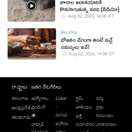
జూరాల జలాశయానికి
కొనసాగుతున్న వరద (వీడియో)
Aug 02, 2026, 14:08 IST
తెలంగాణ
భోజనం వేగంగా తింటే వచ్చే
సమస్యలు ఇవే!
Aug 02, 2026, 14:08 IST
రాష్ట్రాలు
ఇతర కేటగిరీలు
తెలంగాణ
ఉద్యోగాలు
Lokal
క్రైమ్
విద్య
-
ట్రెండింగ్
జాతీయం
రైతు
ఆంధ్రప్రదేశ్
మగువ
కుటుంబం
🌟
భక్తి
తమిళనాడు
వినోదం
వాట్సాప్
సమాచారం
వాతావరణం