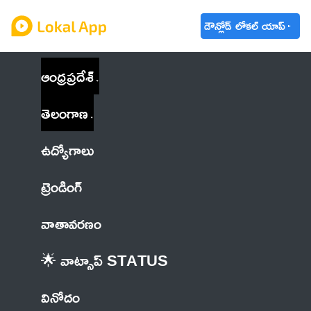
డౌన్లోడ్ లోకల్ యాప్
ఆంధ్రప్రదేశ్
తెలంగాణ
ఉద్యోగాలు
ట్రెండింగ్
వాతావరణం
🌟 వాట్సాప్ STATUS
వినోదం