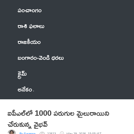
పంచాంగం
రాశి ఫలాలు
రాజకీయం
బంగారం-వెండి ధరలు
క్రైమ్
అనేకం
ఐపీఎల్‌లో 1000 పరుగుల మైలురాయిని
చేరుకున్న వైభవ్‌
By Swapna
22823
May 29, 2026, 15:05 IST