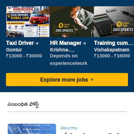
Taxi Driver
HR Manager
Training cum
Placement
Guntur
Krishna-
Vishakapatnam
vijayawada
₹13000 - ₹30000
Depends on
₹13000 - ₹16000
experience/work
Explore more jobs
సంబంధిత పోస్ట్
తెలంగాణ