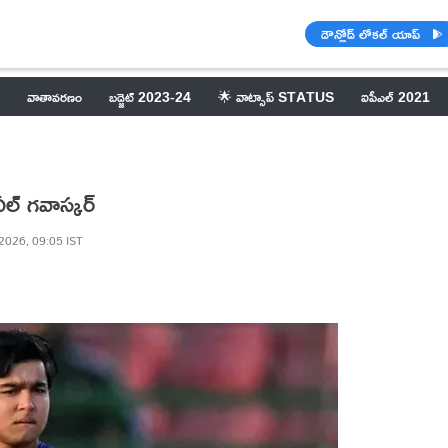
డౌన్లోడ్ లోకల్ యాప్
వాతావరణం
బడ్జెట్ 2023-24
🌟 వాట్సాప్ STATUS
ఐపీఎల్ 2021
ీల్ గవాస్కర్
2026, 09:05 IST