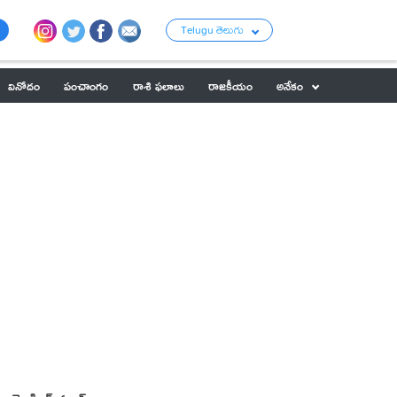
Telugu తెలుగు
వినోదం
పంచాంగం
రాశి ఫలాలు
రాజకీయం
అనేకం