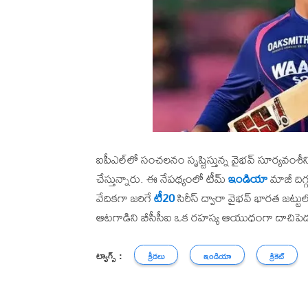
ఐపీఎల్‌లో సంచలనం సృష్టిస్తున్న వైభవ్ సూర్యవంశ
చేస్తున్నారు. ఈ నేపథ్యంలో టీమ్
ఇండియా
మాజీ దిగ్
వేదికగా జరిగే
టీ20
సిరీస్ ద్వారా వైభవ్ భారత జట్
ఆటగాడిని బీసీసీఐ ఒక రహస్య ఆయుధంగా దాచిపెడుత
ట్యాగ్స్ :
క్రీడలు
ఇండియా
క్రికెట్