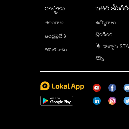
రాష్ట్రాలు
ఇతర కేటగిర
తెలంగాణ
ఉద్యోగాలు
ట్రెండింగ్
ఆంధ్రప్రదేశ్
🌟 వాట్సాప్ S
తమిళనాడు
టిప్స్