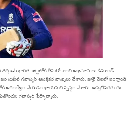
ీని తక్షణమే భారత జట్టులోకి తీసుకోవాలని అభిమానులు డిమాండ్
గజం సునీల్ గవాస్కర్ ఆసక్తికర వ్యాఖ్యలు చేశారు. జులై నెలలో ఇంగ్లాండ్
టులోకి అరంగేట్రం చేయడం ఖాయమని స్పష్టం చేశారు. అప్పటివరకు ఈ
ోందని గవాస్కర్ పేర్కొన్నారు.