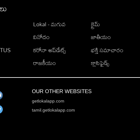
ీలు
Lokal - మగువ
క్రైమ్
వినోదం
జాతీయం
TATUS
కరోనా అప్‌డేట్స్
భక్తి సమాచారం
రాజకీయం
క్లాసిఫైడ్స్
OUR OTHER WEBSITES
getlokalapp.com
tamil.getlokalapp.com