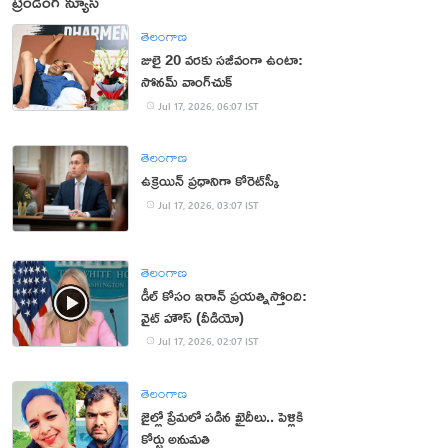
ట్రెండింగ్ న్యూస్
తెలంగాణ
జులై 20 వరకు సజీవంగా ఉంటా:
సోనమ్‌ వాంగ్‌చుక్‌
Jul 17, 2026, 06:07 IST
తెలంగాణ
ఉక్రెయిన్ ప్రధానిగా కోరెట్‌స్కీ
Jul 17, 2026, 03:07 IST
తెలంగాణ
డీల్ కోసం ఇరాన్ ప్రయత్నిస్తోంది:
వైట్ హౌస్ (వీడియో)
Jul 17, 2026, 02:07 IST
తెలంగాణ
జైల్లో ప్రేమలో పడిన ఖైదీలు.. పెళ్లికి
కోర్టు అనుమతి