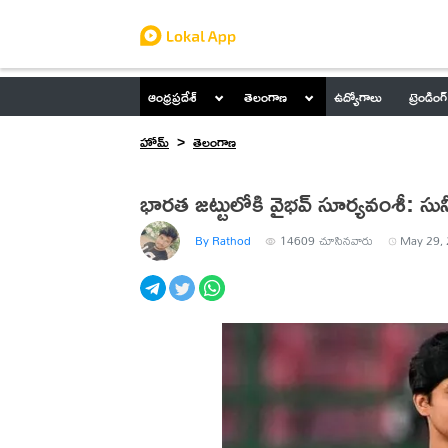
ఆంధ్రప్రదేశ్
తెలంగాణ
ఉద్యోగాలు
ట్రెండింగ్
హోమ్
తెలంగాణ
భారత జట్టులోకి వైభవ్ సూర్యవంశీ: సున
By Rathod
14609
చూసినవారు
May 29, 