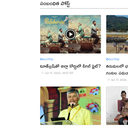
సంబంధిత పోస్ట్
తెలంగాణ
తెలంగాణ
టూత్‌బ్రష్‌తో జిల్లా కోర్టులో లీగల్ ఫైట్?
తిరుమలలో భక్
గంటల సమ
Jul 17, 2026, 14:07 IST
Jul 17, 2026,