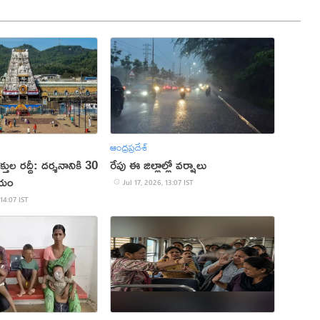
ఆంధ్రప్రదేశ్
తుల రద్దీ: దర్శనానికి 30
రేపు ఈ జిల్లాల్లో వర్షాలు
యం
Jul 17, 2026, 13:07 IST
 14:07 IST