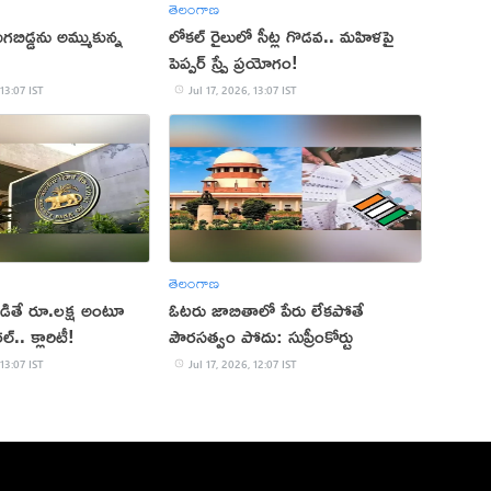
తెలంగాణ
గబిడ్డను అమ్ముకున్న
లోకల్ రైలులో సీట్ల గొడవ.. మహిళపై
పెప్పర్ స్ప్రే ప్రయోగం!
 13:07 IST
Jul 17, 2026, 13:07 IST
తెలంగాణ
డితే రూ.లక్ష అంటూ
ఓటరు జాబితాలో పేరు లేకపోతే
‌.. క్లారిటీ!
పౌరసత్వం పోదు: సుప్రీంకోర్టు
 13:07 IST
Jul 17, 2026, 12:07 IST