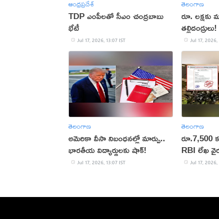
ఆంధ్రప్రదేశ్
తెలంగాణ
TDP ఎంపీలతో సీఎం చంద్రబాబు
రూ. లక్షకు మ
భేటీ
తల్లిదండ్రులు!
Jul 17, 2026, 13:07 IST
Jul 17, 2026,
తెలంగాణ
తెలంగాణ
అమెరికా వీసా నిబంధనల్లో మార్పు..
రూ.7,500 క
భారతీయ విద్యార్థులకు షాక్!
RBI లేఖ వైరల్
Jul 17, 2026, 13:07 IST
Jul 17, 2026,