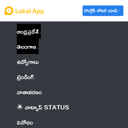
డౌన్లోడ్ లోకల్ యాప్
ఆంధ్రప్రదేశ్
తెలంగాణ
ఉద్యోగాలు
ట్రెండింగ్
వాతావరణం
🌟 వాట్సాప్ STATUS
వినోదం