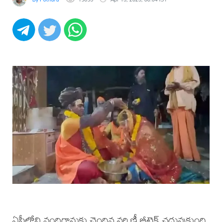
ఏపీలోని నందిగామకు చెందిన వర్షిణీ బీటెక్‌ చదువుకుంది.