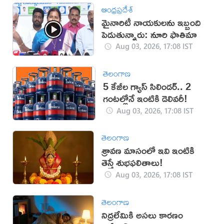
ఆంధ్రప్రదేశ్
మైనారిటీ నాయకులను ఇబ్బంది
పెడుతున్నారు: నూరి ఫాతిమా
Aug 03, 2026, 17:08 IST
తెలంగాణ
5 కేజీల గ్యాస్ సిలిండర్.. 2
గంటల్లోనే ఇంటికి డెలివరీ!
Aug 03, 2026, 17:08 IST
తెలంగాణ
శ్రావణ మాసంలో ఇవి ఇంటికి
తెస్తే శుభఫలితాలు!
Aug 03, 2026, 17:08 IST
తెలంగాణ
నిద్రలేమికి అసలు కారణం