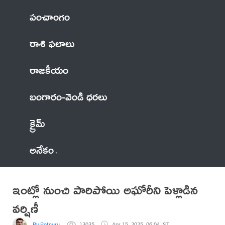
పంచాంగం
రాశి ఫలాలు
రాజకీయం
బంగారం-వెండి ధరలు
క్రైమ్
అనేకం
ఇంట్లో నుంచి పారిపోయి అఘోరీని పెళ్లాడిన
వర్షిణీ
By Potnuru
13035
Apr 15, 2025, 06:04 IST