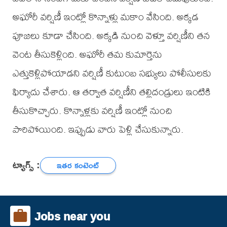
అఘోరీ వర్షిణీ ఇంట్లో కొన్నాళ్లు మకాం వేసింది. అక్కడ
పూజలు కూడా చేసింది. అక్కడి నుంచి వెళ్తూ వర్షిణీని తన
వెంట తీసుకెళ్లింది. అఘోరీ తమ కుమార్తెను
ఎత్తుకెళ్లిపోయాడని వర్షిణీ కుటుంబ సభ్యులు పోలీసులకు
ఫిర్యాదు చేశారు. ఆ తర్వాత వర్షిణీని తల్లిదండ్రులు ఇంటికి
తీసుకొచ్చారు. కొన్నాళ్లకు వర్షిణీ ఇంట్లో నుంచి
పారిపోయింది. ఇప్పుడు వారు పెళ్లి చేసుకున్నారు.
ట్యాగ్స్ :
ఇతర కంటెంట్
Jobs near you