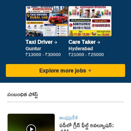
Taxi Driver
Care Taker
Guntur
Hyderabad
₹13000 - ₹30000
₹21000 - ₹25000
Explore more jobs
సంబంధిత పోస్ట్
ఆంధ్రప్రదేశ్
ఏపీలో గ్రీన్ ఫీల్డ్ రివల్యూషన్: