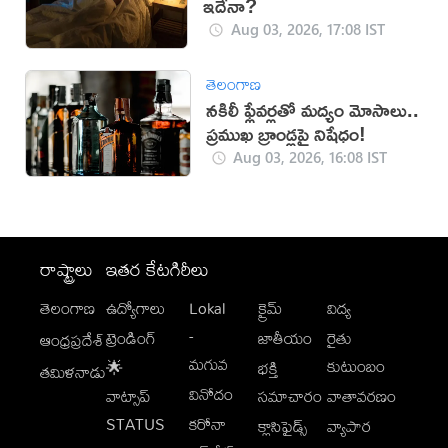
ఇదేనా?
Aug 03, 2026, 17:08 IST
తెలంగాణ
నకిలీ ఫ్లేవర్లతో మద్యం మోసాలు..
ప్రముఖ బ్రాండ్లపై నిషేధం!
Aug 03, 2026, 16:08 IST
రాష్ట్రాలు
ఇతర కేటగిరీలు
తెలంగాణ
ఉద్యోగాలు
Lokal
క్రైమ్
విద్య
-
ట్రెండింగ్
జాతీయం
రైతు
ఆంధ్రప్రదేశ్
మగువ
కుటుంబం
🌟
భక్తి
తమిళనాడు
వినోదం
వాట్సాప్
సమాచారం
వాతావరణం
STATUS
కరోనా
క్లాసిఫైడ్స్
వ్యాపార