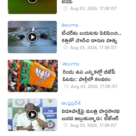
టీడీపీ
Aug 03, 2026, 17:08 IST
తెలంగాణ
టీచర్‌ను బయటకు పిలిపించి..
కత్తితో పొడిచి దారుణ హత్య
Aug 03, 2026, 17:08 IST
తెలంగాణ
రెండు ఉప ఎన్నికల్లో బీజేపీ
ఓటమి: పార్టీలో కలవరం
Aug 03, 2026, 17:08 IST
ఆంధ్రప్రదేశ్
విరూపాక్షిపై మంత్రి పార్థసారథి
బురద జల్లుతున్నారు: టీజేఆర్
Aug 03, 2026, 17:08 IST