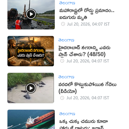
తెలంగాణ
మహారాష్ట్రలో రోడ్డు ప్రమాదం..
ఐదుగురు మృతి
Jul 20, 2026, 04:07 IST
తెలంగాణ
హైదరాబాద్ నగరాన్ని ఎవరు
ప్లాన్ చేశారు? (48/50)
Jul 20, 2026, 04:07 IST
తెలంగాణ
వరదలో కొట్టుకుపోయిన గేదెలు
(వీడియో)
Jul 20, 2026, 04:07 IST
తెలంగాణ
ఒక్క చుక్క చమురు కూడా
హార్ముజ్ దాటదు: ఇరాన్