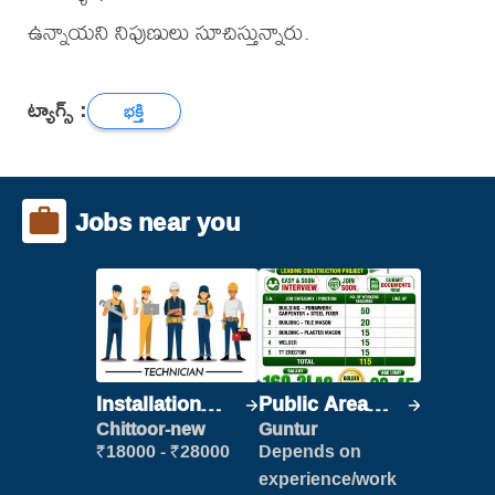
ఉన్నాయని నిపుణులు సూచిస్తున్నారు.
ట్యాగ్స్ :
భక్తి
Jobs near you
Installation
Public Area
Engineer/
Cleaner
Chittoor-new
Guntur
Helper
₹18000 - ₹28000
Depends on
experience/work