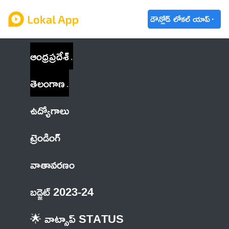
డౌన్లోడ్ లోకల్ యాప్
ఆంధ్రప్రదేశ్
తెలంగాణ
ఉద్యోగాలు
ట్రెండింగ్
వాతావరణం
బడ్జెట్ 2023-24
🌟 వాట్సాప్ STATUS