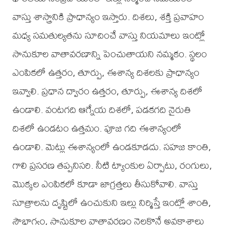
వాస్తు శాస్త్రానికి ప్రాధాన్యం ఇస్తారు. దిశలు, శక్తి ప్రవాహం
మధ్య సమతుల్యతను సూచించే వాస్తు నియమాలు ఇంట్లో
సానుకూల వాతావరణాన్ని పెంచుతాయని నమ్మకం. స్థలం
ఎంపికలో ఉత్తరం, తూర్పు, ఈశాన్య దిశలకు ప్రాధాన్యం
ఇవ్వాలి. ప్రధాన ద్వారం ఉత్తరం, తూర్పు, ఈశాన్య దిశలో
ఉండాలి. వంటగది ఆగ్నేయ దిశలో, పడకగది నైరుతి
దిశలో ఉండటం ఉత్తమం. పూజ గది ఈశాన్యంలో
ఉండాలి. మెట్లు ఈశాన్యంలో ఉండకూడదు. సహజ కాంతి,
గాలి ప్రసరణ తప్పనిసరి. నీటి ట్యాంకుల ఏర్పాటు, రంగులు,
మొక్కల ఎంపికలో కూడా జాగ్రత్తలు తీసుకోవాలి. వాస్తు
సూత్రాలను దృష్టిలో ఉంచుకుని ఇల్లు నిర్మిస్తే ఇంట్లో శాంతి,
సౌభాగ్యం, సానుకూల వాతావరణం నెలకొనే అవకాశాలు