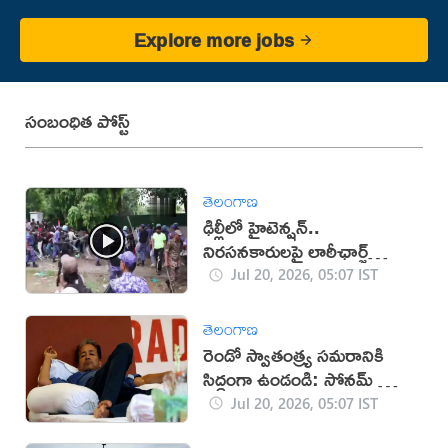
Explore more jobs
సంబంధిత పోస్ట్
తెలంగాణ
ఢిల్లీలో హైటెన్షన్..
నిరసనకారులపై లాఠీఛార్జ్
(వీడియో)
Jul 20, 2026, 05:07 IST
తెలంగాణ
రెండో స్వాతంత్ర్య సమరానికి
సిద్ధంగా ఉండండి: సోనమ్ వాంగ్
చుక్ పిలుపు
Jul 20, 2026, 05:07 IST