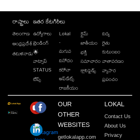
రాష్ట్రాలు
ఇతర కేటగిరీలు
తెలంగాణ
ఉద్యోగాలు
Lokal
క్రైమ్
విద్య
-
ట్రెండింగ్
జాతీయం
రైతు
ఆంధ్రప్రదేశ్
మగువ
కుటుంబం
🌟
భక్తి
తమిళనాడు
వినోదం
వాట్సాప్
సమాచారం
వాతావరణం
STATUS
కరోనా
క్లాసిఫైడ్స్
వ్యాపార
అప్‌డేట్స్
టిప్స్
ప్రపంచం
రాజకీయం
OUR
LOKAL
OTHER
Contact Us
WEBSITES
About Us
Privacy
getlokalapp.com