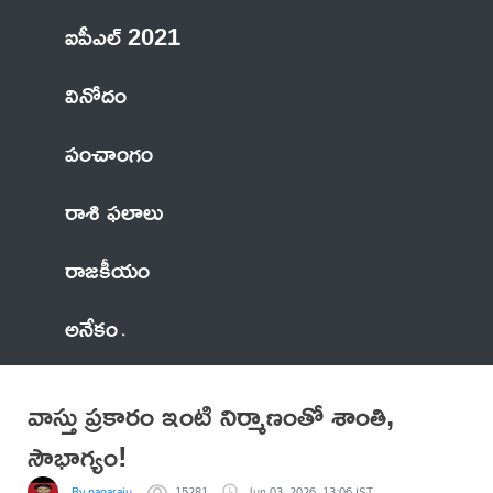
ఐపీఎల్ 2021
వినోదం
పంచాంగం
రాశి ఫలాలు
రాజకీయం
అనేకం
వాస్తు ప్రకారం ఇంటి నిర్మాణంతో శాంతి,
సౌభాగ్యం!
By nagaraju
15281
Jun 03, 2026, 13:06 IST