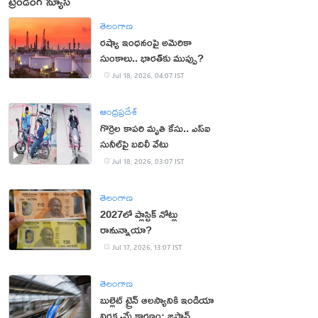
ట్రెండింగ్ న్యూస్
తెలంగాణ
రష్యా ఇంధనంపై అమెరికా
సుంకాలు.. భారత్‌కు ముప్పు?
Jul 18, 2026, 04:07 IST
ఆంధ్రప్రదేశ్
గొర్రెల కాపరి మృతి కేసు.. ఎస్ఐ
సునీల్‌పై బదిలీ వేటు
Jul 18, 2026, 03:07 IST
తెలంగాణ
2027లో ప్లాస్టిక్ నోట్లు
రానున్నాయా?
Jul 17, 2026, 13:07 IST
తెలంగాణ
బుల్లెట్ ట్రైన్ ఆలస్యానికి ఇండియా
నిర్లక్ష్యమే కారణం: జపాన్