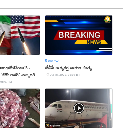
తెలంగాణ
ం జరగబోతోందా?..
టీడీపీ కార్యకర్త దారుణ హత్య
'జీరో అవర్' వార్నింగ్
Jul 18, 2026, 08:07 IST
 08:07 IST