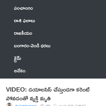
పంచాంగం
రాశి ఫలాలు
రాజకీయం
బంగారం-వెండి ధరలు
క్రైమ్
అనేకం
VIDEO: డయాలసిస్ చేస్తుండగా కరెంట్
పోవడంతో వ్యక్తి మృతి
By Gaddala VenkateswaraRao
550
Jun 14, 2025, 13:06 IST