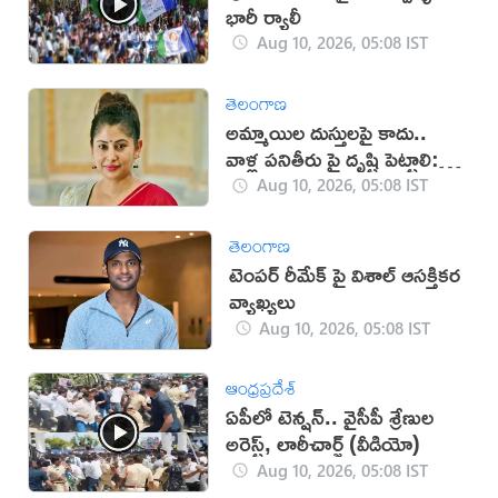
భారీ ర్యాలీ
Aug 10, 2026, 05:08 IST
తెలంగాణ
అమ్మాయిల దుస్తులపై కాదు..
వాళ్ల పనితీరు పై దృష్టి పెట్టాలి:
స్మీతా సబర్వాల్
Aug 10, 2026, 05:08 IST
తెలంగాణ
టెంపర్ రీమేక్ పై విశాల్ ఆసక్తికర
వ్యాఖ్యలు
Aug 10, 2026, 05:08 IST
ఆంధ్రప్రదేశ్
ఏపీలో టెన్షన్.. వైసీపీ శ్రేణుల
అరెస్ట్, లాఠీచార్జ్‌ (వీడియో)
Aug 10, 2026, 05:08 IST