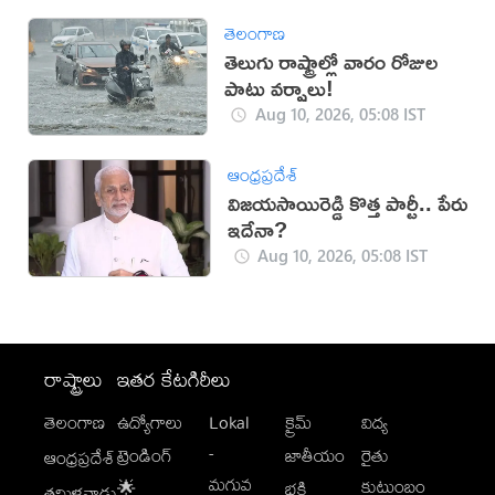
తెలంగాణ
తెలుగు రాష్ట్రాల్లో వారం రోజుల
పాటు వర్షాలు!
Aug 10, 2026, 05:08 IST
ఆంధ్రప్రదేశ్
విజయసాయిరెడ్డి కొత్త పార్టీ.. పేరు
ఇదేనా?
Aug 10, 2026, 05:08 IST
రాష్ట్రాలు
ఇతర కేటగిరీలు
తెలంగాణ
ఉద్యోగాలు
Lokal
క్రైమ్
విద్య
-
ట్రెండింగ్
జాతీయం
రైతు
ఆంధ్రప్రదేశ్
మగువ
కుటుంబం
🌟
భక్తి
తమిళనాడు