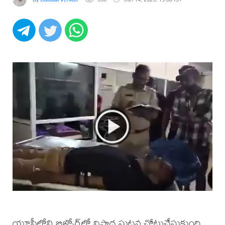
యూపీలోని బిజ్నోర్‌లో విషాద ఘటన చోటుచేసుకుంది.