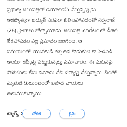
ప్రభుత్వ ఆసుపత్రిలో డయాలసిస్ చేస్తున్నప్పుడు
అకస్మాత్తుగా విద్యుత్ సరఫరా నిలిచిపోవడంతో సర్ఫరాజ్
(26) ప్రాణాలు కోల్పోయాడు. ఆసుపత్రి జనరేటర్‌లో డీజిల్
లేకపోవడం వల్ల ప్రమాదం జరిగింది. ఆ
సమయంలో యువకుడి తల్లి తన కొడుకుని కాపాడండి
అంటూ కన్నీళ్లు పెట్టుకున్నట్లు సమాచారం. ఈ ఘటనపై
పోలీసులు కేసు నమోదు చేసి దర్యాప్తు చేస్తున్నారు. దీంతో
మృతుడి కుటుంబంలో విషాద ఛాయలు
అలుముకున్నాయి.
ట్యాగ్స్ :
లోకల్
క్రైమ్