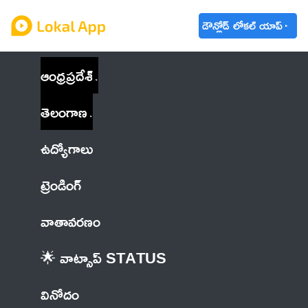
డౌన్లోడ్ లోకల్ యాప్
ఆంధ్రప్రదేశ్
తెలంగాణ
ఉద్యోగాలు
ట్రెండింగ్
వాతావరణం
🌟 వాట్సాప్ STATUS
వినోదం