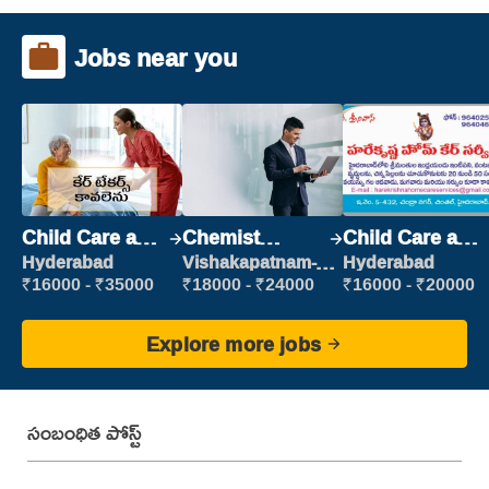
Jobs near you
Child Care and
Chemist
Child Care and
Patient care
Production
Patient care
Hyderabad
Vishakapatnam-
Hyderabad
new
Executive
₹16000 - ₹35000
₹18000 - ₹24000
₹16000 - ₹20000
Explore more jobs
సంబంధిత పోస్ట్