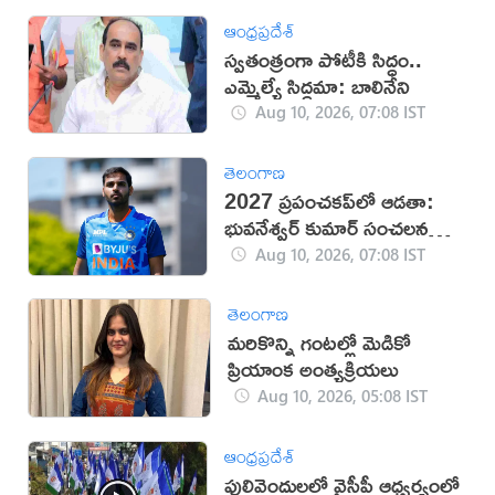
ఆంధ్రప్రదేశ్
స్వతంత్రంగా పోటీకి సిద్ధం..
ఎమ్మెల్యే సిద్ధమా: బాలినేని
Aug 10, 2026, 07:08 IST
తెలంగాణ
2027 ప్రపంచకప్‌లో ఆడతా:
భువనేశ్వర్ కుమార్ సంచలన
ప్రకటన
Aug 10, 2026, 07:08 IST
తెలంగాణ
మరికొన్ని గంటల్లో మెడికో
ప్రియాంక అంత్యక్రియలు
Aug 10, 2026, 05:08 IST
ఆంధ్రప్రదేశ్
పులివెందులలో వైసీపీ ఆధ్వర్యంలో