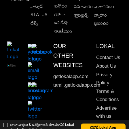
వినోదం
వాట్సాప్
సమాచారం
వాతావరణం
STATUS
కరోనా
క్లాసిఫైడ్స్
వ్యాపార
అప్‌డేట్స్
టిప్స్
ప్రపంచం
రాజకీయం
OUR
LOKAL
OTHER
Contact Us
WEBSITES
About Us
Privacy
getlokalapp.com
Policy
tamil.getlokalapp.com
Terms &
Conditions
Advertise
with us
Sitemap
తాజా వార్తలు & ఉద్యోగాలను పొందడానికి Lokal
డౌన్లోడ్ Lokal App