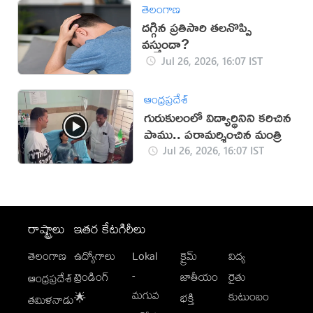
తెలంగాణ
ద‌గ్గిన ప్ర‌తిసారి త‌ల‌నొప్పి
వ‌స్తుందా?
Jul 26, 2026, 16:07 IST
ఆంధ్రప్రదేశ్
గురుకులంలో విద్యార్థినిని కరిచిన
పాము.. పరామర్శించిన మంత్రి
Jul 26, 2026, 16:07 IST
రాష్ట్రాలు
ఇతర కేటగిరీలు
తెలంగాణ
ఉద్యోగాలు
Lokal
క్రైమ్
విద్య
-
ట్రెండింగ్
జాతీయం
రైతు
ఆంధ్రప్రదేశ్
మగువ
కుటుంబం
🌟
భక్తి
తమిళనాడు