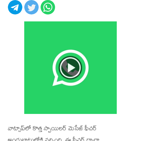
వాట్సాప్‌లో కొత్త స్పాయిలర్ మెసేజ్ ఫీచర్
అందుబాటులోకి వచ్చింది. ఈ ఫీచర్ ద్వారా