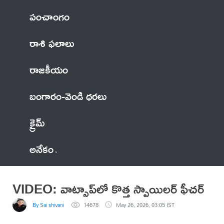
పంచాంగం
రాశి ఫలాలు
రాజకీయం
బంగారం-వెండి ధరలు
క్రైమ్
అనేకం
VIDEO: వాట్సాప్‌లో కొత్త స్పాయిలర్ ఫీచర్
By Sai shivani
14678
May 26, 2026, 03:05 IST