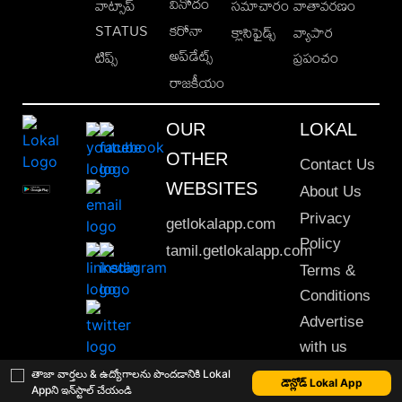
వినోదం
వాట్సాప్
సమాచారం
వాతావరణం
STATUS
కరోనా
క్లాసిఫైడ్స్
వ్యాపార
అప్‌డేట్స్
టిప్స్
ప్రపంచం
రాజకీయం
OUR
LOKAL
OTHER
Contact Us
WEBSITES
About Us
Privacy
getlokalapp.com
Policy
tamil.getlokalapp.com
Terms &
Conditions
Advertise
with us
Sitemap
తాజా వార్తలు & ఉద్యోగాలను పొందడానికి Lokal
డౌన్లోడ్ Lokal App
Appని ఇన్‌స్టాల్ చేయండి
This material may not be published, transmitted, rewritten or redistributed. © 2020 Lokal App. All rights reserved.