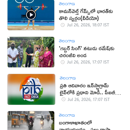
తెలంగాణ
కామన్‌వెల్త్ గేమ్స్‌లో భారత్‌కు
తొలి స్వర్ణం(వీడియో)
Jul 26, 2026, 18:07 IST
తెలంగాణ
'గబ్బర్ సింగ్' నటుడు రమేష్‌కు
చిరంజీవి అండ
Jul 26, 2026, 17:07 IST
తెలంగాణ
ప్రతి ఆదివారం ఇన్‌స్టాగ్రామ్
లైవ్‌లోకి ప్రధాని మోడీ.. పీఐబీ
క్లారిటీ ఇదే!
Jul 26, 2026, 17:07 IST
తెలంగాణ
బంగాళాఖాతంలో
వాయుగుండం.. పలు రాష్ట్రాల్లో