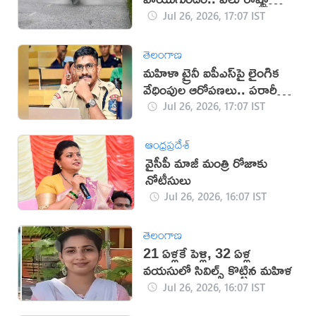
తీవ్ర వర్ష హెచ్చరికలు జారీ!
Jul 26, 2026, 17:07 IST
తెలంగాణ
మహిళా ట్రైనీ ఐపీఎస్‌పై లైంగిక
వేధింపుల ఆరోపణలు.. పరారీలో
ఉదయ్!
Jul 26, 2026, 17:07 IST
ఆంధ్రప్రదేశ్
వైసీపీ మాజీ మంత్రి రోజాకు
నోటీసులు
Jul 26, 2026, 16:07 IST
తెలంగాణ
21 ఏళ్లకే పెళ్లి, 32 ఏళ్ల
వయసులో సివిల్స్ కొట్టిన మహిళ
Jul 26, 2026, 16:07 IST