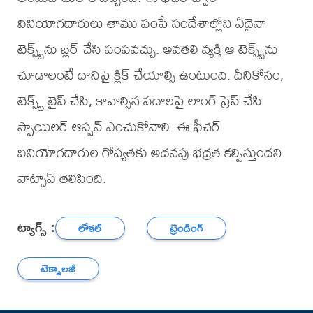
వినియోగదారులు తాము పంపే సందేశాల్లోని ఏదైనా
టెక్స్ట్‌ను బ్లర్ చేసి పంపవచ్చు. అవతలి వ్యక్తి ఆ టెక్స్ట్‌ను
చూడాలంటే దానిపై క్లిక్ చేయాల్సి ఉంటుంది. దీనికోసం,
టెక్స్ట్ టైప్ చేసి, కావాల్సిన పదాలపై లాంగ్ ప్రెస్ చేసి
స్పాయిలర్ ఆప్షన్ ఎంచుకోవాలి. ఈ ఫీచర్
వినియోగదారుల గోప్యతకు అదనపు భద్రత కల్పిస్తుందని
వాట్సాప్ తెలిపింది.
ట్యాగ్స్ :
లోకల్
ట్రెండింగ్
టెక్నాలజీ