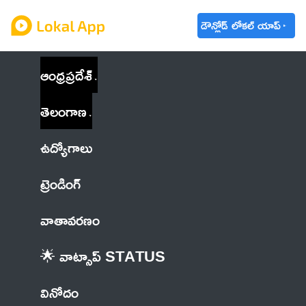
డౌన్లోడ్ లోకల్ యాప్
ఆంధ్రప్రదేశ్
తెలంగాణ
ఉద్యోగాలు
ట్రెండింగ్
వాతావరణం
🌟 వాట్సాప్ STATUS
వినోదం