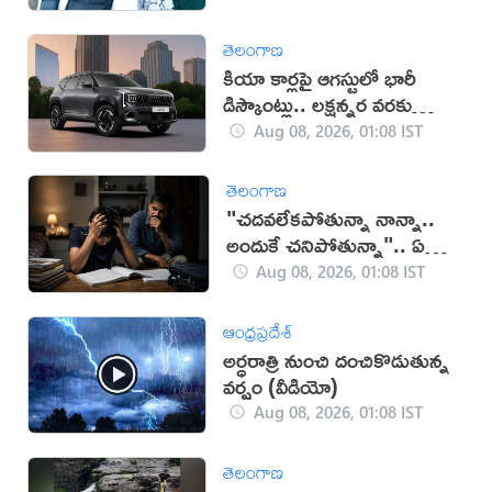
తెలంగాణ
కియా కార్లపై ఆగస్టులో భారీ
డిస్కౌంట్లు.. లక్షన్నర వరకు
ఆఫర్లు!
Aug 08, 2026, 01:08 IST
తెలంగాణ
"చదవలేకపోతున్నా నాన్నా..
అందుకే చనిపోతున్నా".. ఏడో
తరగతి బాలుడు సూసైడ్
Aug 08, 2026, 01:08 IST
ఆంధ్రప్రదేశ్
అర్ధరాత్రి నుంచి దంచికొడుతున్న
వర్షం (వీడియో)
Aug 08, 2026, 01:08 IST
తెలంగాణ