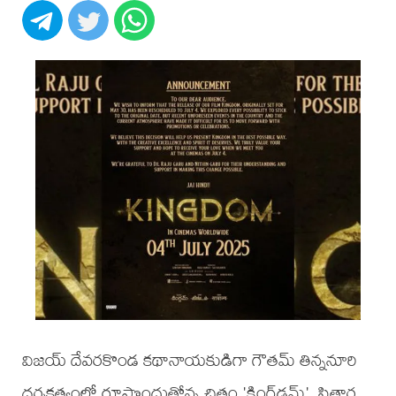
విజయ్ దేవరకొండ కథానాయకుడిగా గౌతమ్ తిన్ననూరి
దర్శకత్వంలో రూపొందుతోన్న చిత్రం 'కింగ్‌డమ్'. సితార