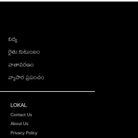
విద్య
రైతు కుటుంబం
వాతావరణం
వ్యాపార ప్రపంచం
LOKAL
Contact Us
About Us
Privacy Policy