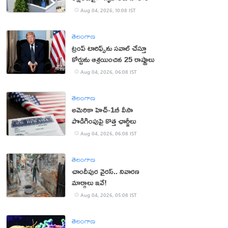
Aug 04, 2026, 10:08 IST
తెలంగాణ
ట్రంప్ టారిఫ్స్‌ను స‌వాల్ చేస్తూ
కోర్టును ఆశ్ర‌యించిన 25 రాష్ట్రాలు
Aug 04, 2026, 06:08 IST
తెలంగాణ
అమెరికా హెచ్-1బీ వీసా
పొడిగింపుపై కొత్త ఛార్జీలు
Aug 04, 2026, 06:08 IST
తెలంగాణ
చాందీపుర వైరస్.. నివారణ
మార్గాలు ఇవే!
Aug 04, 2026, 05:08 IST
తెలంగాణ