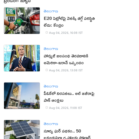
ట్రెండింగ్ న్యూస్
తెలంగాణ
E20 పెట్రోల్‌పై వెనక్కి తగ్గే పరిస్థితి
లేదు: కేంద్రం
Aug 04, 2026, 16:08 IST
తెలంగాణ
హార్ముజ్ జలసంధి తెరవడానికి
అమెరికా-ఇరాన్ ఒప్పందం
Aug 04, 2026, 13:08 IST
తెలంగాణ
పీఓకేలో నిరసనలు.. అల్ జజీరాపై
పాక్ ఆంక్షలు
Aug 04, 2026, 11:08 IST
తెలంగాణ
సూర్య ఘర్ పథకం.. 50
లక్షలకుపైగా గృహాలకు సోలార్