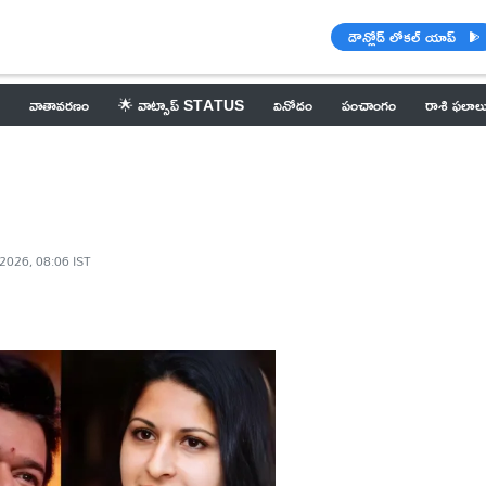
డౌన్లోడ్ లోకల్ యాప్
వాతావరణం
🌟 వాట్సాప్ STATUS
వినోదం
పంచాంగం
రాశి ఫలాల
 2026, 08:06 IST