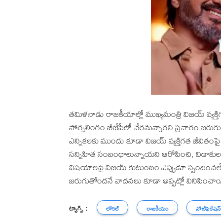
తమిళనాడు రాజకీయాల్లో ముఖ్యమంత్రి విజయ్ వ్యక
సోర్నలింగం బీజేపీలో చేరనున్నారని ప్రచారం జరుగుతో
ఎన్నికలకు ముందు కూడా విజయ్ వ్యక్తిగత జీవితంప
సన్నిహిత సంబంధాలున్నాయని ఆరోపించి, విడాకుల క
విషయాలపై విజయ్ కుటుంబం ఎప్పుడూ స్పందించలే
జరుగుతోందనే వాదనలు కూడా అప్పట్లో వినిపించా
ట్యాగ్స్ :
లోకల్
రాజకీయం
నోటిఫికేషన