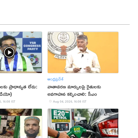
ఆంధ్రప్రదేశ్
ులకు ప్రాధాన్యత లేదు:
వాతావరణ మార్పులపై రైతులకు
ీడియో)
అవగాహన కల్పించాలి: సీఎం
, 16:08 IST
Aug 04, 2026, 16:08 IST