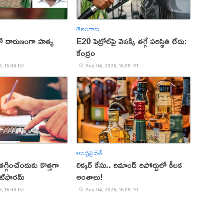
తెలంగాణ
ితో దారుణంగా హత్య
E20 పెట్రోల్‌పై వెనక్కి తగ్గే పరిస్థితి లేదు:
కేంద్రం
, 16:08 IST
Aug 04, 2026, 16:08 IST
ఆంధ్రప్రదేశ్
్గించేందుకు కొత్తగా
లిక్కర్ కేసు.. రిమాండ్​ రిపోర్టులో కీలక
ట్‌ఫారమ్
అంశాలు!
, 16:08 IST
Aug 04, 2026, 16:08 IST