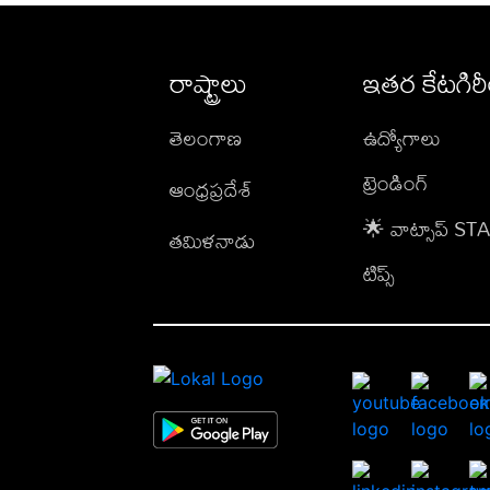
రాష్ట్రాలు
ఇతర కేటగిర
తెలంగాణ
ఉద్యోగాలు
ట్రెండింగ్
ఆంధ్రప్రదేశ్
🌟 వాట్సాప్ S
తమిళనాడు
టిప్స్