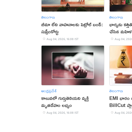
తెలంగాణ
తెలంగాణ
బీమా లేని వాహనాలకు పెట్రోల్ బంద్:
భార్యను కత్త
సుప్రీంకోర్టు
చేసిన మహిళ
Aug 04, 2026, 16:08 IST
Aug 04, 2026
ఆంధ్రప్రదేశ్
తెలంగాణ
కాలువలో గుర్తుతెలియని వ్యక్తి
EMI భారం తగ
మృతదేహం లభ్యం
BillCut ప్లా
Aug 04, 2026, 16:08 IST
Aug 04, 2026