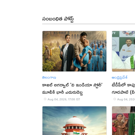
సంబంధిత పోస్ట్
తెలంగాణ
ఆంధ్రప్రదేశ్
కాజల్ అగర్వాల్ 'ది ఇండియా స్టోరీ'
టీడీపీలో కాప
మూవీకి భారీ ఎదురుదెబ్బ
గూడపాటి (వ
Aug 04, 2026, 17:08 IST
Aug 04, 2026