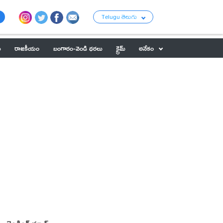
Telugu తెలుగు
ు
రాజకీయం
బంగారం-వెండి ధరలు
క్రైమ్
అనేకం