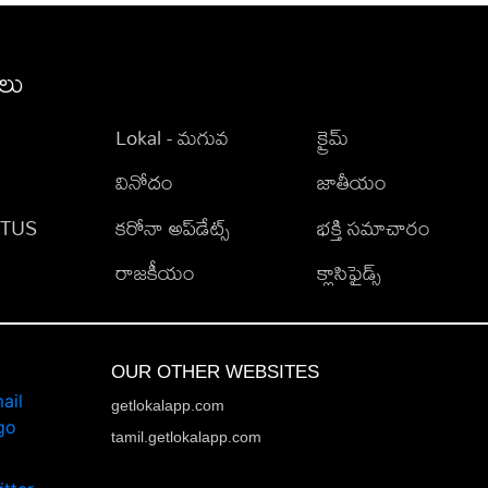
ీలు
Lokal - మగువ
క్రైమ్
వినోదం
జాతీయం
TATUS
కరోనా అప్‌డేట్స్
భక్తి సమాచారం
రాజకీయం
క్లాసిఫైడ్స్
OUR OTHER WEBSITES
getlokalapp.com
tamil.getlokalapp.com