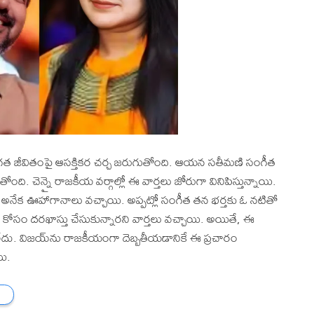
్తిగత జీవితంపై ఆసక్తికర చర్చ జరుగుతోంది. ఆయన సతీమణి సంగీత
ంది. చెన్నై రాజకీయ వర్గాల్లో ఈ వార్తలు జోరుగా వినిపిస్తున్నాయి.
ై అనేక ఊహాగానాలు వచ్చాయి. అప్పట్లో సంగీత తన భర్తకు ఓ నటితో
ోసం దరఖాస్తు చేసుకున్నారని వార్తలు వచ్చాయి. అయితే, ఈ
దు. విజయ్‌ను రాజకీయంగా దెబ్బతీయడానికే ఈ ప్రచారం
యి.
్