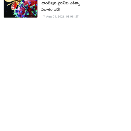
చాందీపుర వైరస్‌కు చికిత్సా
విధానం ఇదే!
Aug 04, 2026, 05:08 IST