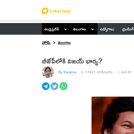
ఆంధ్రప్రదేశ్
తెలంగాణ
ఉద్యోగాలు
ట్రెండింగ్
హోమ్
తెలంగాణ
బీజేపీలోకి విజయ్ భార్య?
By Swapna
17421
చూసినవారు
Jun 01,