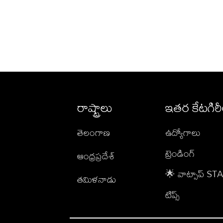
రాష్ట్రాలు
ఇతర కేటగిర
తెలంగాణ
ఉద్యోగాలు
ట్రెండింగ్
ఆంధ్రప్రదేశ్
🌟 వాట్సాప్ S
తమిళనాడు
టిప్స్