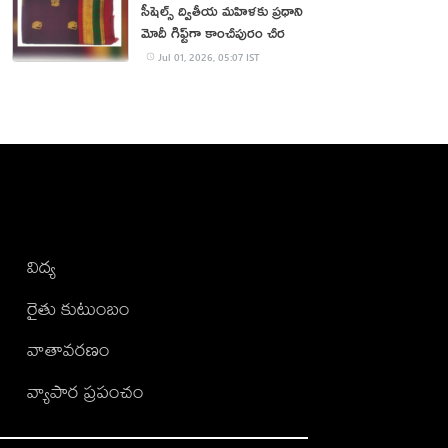
సీషెల్స్ ద్వితీయ మహిళకు ‍ప్రధాని
మోదీ గిఫ్ట్‌గా కాంచీపురం చీర
Jul 01, 2026, 05:07 IST
విద్య
రైతు కుటుంబం
వాతావరణం
వ్యాపార ప్రపంచం