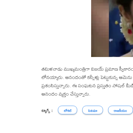
తమిళనాడు ముఖ్యమంత్రిగా విజయ్ ప్రమాణ స్వీకారం చే
లోనయ్యారు. ఆనందంతో కన్నీళ్లు పెట్టుకున్న ఆమె
ప్రశంసిస్తున్నారు. ఈ సంఘటన ప్రస్తుతం సోషల్ 
ఆనందం వ్యక్తం చేస్తున్నారు.
ట్యాగ్స్ :
లోకల్
సినిమా
రాజకీయం