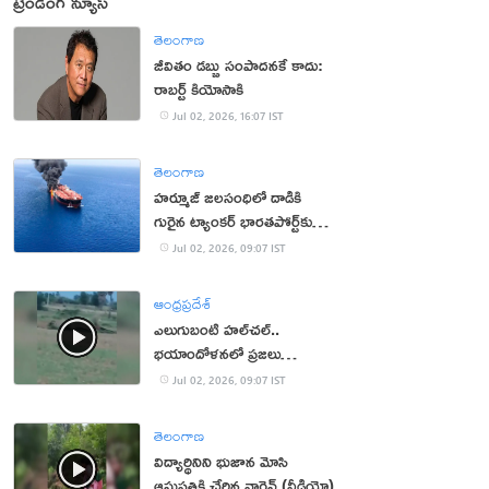
ట్రెండింగ్ న్యూస్
తెలంగాణ
జీవితం డబ్బు సంపాదనకే కాదు:
రాబర్ట్ కియోసాకి
Jul 02, 2026, 16:07 IST
తెలంగాణ
హర్మూజ్ జలసంధిలో దాడికి
గురైన ట్యాంకర్ భారతపోర్ట్‌కు
చేరిక
Jul 02, 2026, 09:07 IST
ఆంధ్రప్రదేశ్
ఎలుగుబంటి హల్‌చల్..
భయాందోళనలో ప్రజలు
(వీడియో)
Jul 02, 2026, 09:07 IST
తెలంగాణ
విద్యార్థినిని భుజాన మోసి
ఆసుపత్రికి చేర్చిన వార్డెన్ (వీడియో)