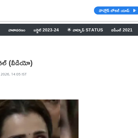
డౌన్లోడ్ లోకల్ యాప్
వాతావరణం
బడ్జెట్ 2023-24
🌟 వాట్సాప్ STATUS
ఐపీఎల్ 2021
నల్ (వీడియో)
 2026, 14:05 IST