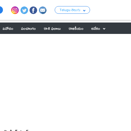
Telugu తెలుగు
వినోదం
పంచాంగం
రాశి ఫలాలు
రాజకీయం
అనేకం