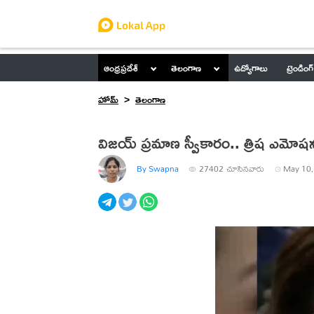
ఆంధ్రప్రదేశ్
తెలంగాణ
ఉద్యోగాలు
ట్రెండింగ్
హోమ్
తెలంగాణ
విజయ్ ప్రమాణ స్వీకారం.. త్రిష ఎమోష
By Swapna
27402
చూసినవారు
May 10,