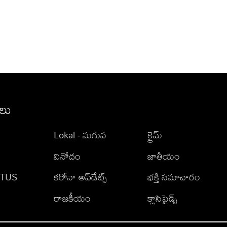
ీలు
Lokal - మగువ
క్రైమ్
వినోదం
జాతీయం
TATUS
కరోనా అప్‌డేట్స్
భక్తి సమాచారం
రాజకీయం
క్లాసిఫైడ్స్