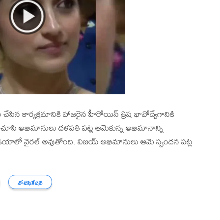
సిన కార్యక్రమానికి హాజరైన హీరోయిన్ త్రిష భావోద్వేగానికి
ను చూసి అభిమానులు దళపతి పట్ల ఆమెకున్న అభిమానాన్ని
మీడియాలో వైరల్ అవుతోంది. విజయ్ అభిమానులు ఆమె స్పందన పట్ల
నోటిఫికేషన్