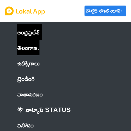
డౌన్లోడ్ లోకల్ యాప్
ఆంధ్రప్రదేశ్
తెలంగాణ
ఉద్యోగాలు
ట్రెండింగ్
వాతావరణం
🌟 వాట్సాప్ STATUS
వినోదం