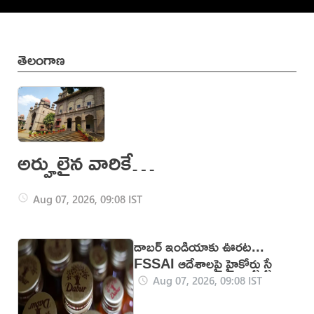
తెలంగాణ
అర్హులైన వారికే
పథకాలు ఇవ్వండి:
Aug 07, 2026, 09:08 IST
హైకోర్టు
డాబర్‌ ఇండియాకు ఊరట...
FSSAI ఆదేశాలపై హైకోర్టు స్టే
Aug 07, 2026, 09:08 IST