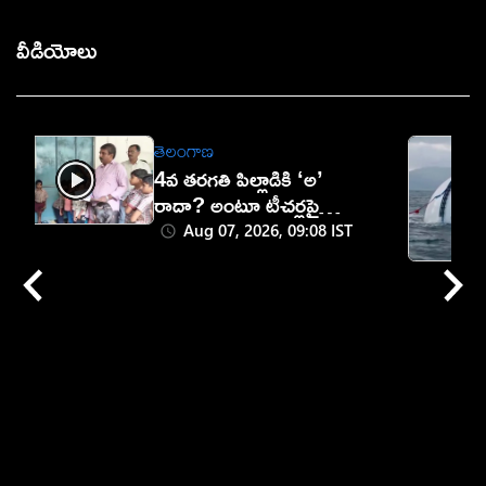
వీడియోలు
తెలంగాణ
4వ తరగతి పిల్లాడికి ‘అ’
రాదా? అంటూ టీచర్లపై
ఎమ్మెల్యే ఫైర్!
Aug 07, 2026, 09:08 IST