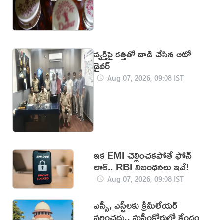
వ్యక్తిపై కత్తితో దాడి చేసిన ఆటో
డ్రైవర్‌
Aug 07, 2026, 09:08 IST
ఇక EMI చెల్లించకపోతే ఫోన్
లాక్‌.. RBI నిబంధనలు ఇవే!
Aug 07, 2026, 09:08 IST
ఎస్సీ, ఎస్టీలకు క్రీమీలేయర్‌
వర్తించదు.. సుప్రీంకోర్టులో కేంద్రం