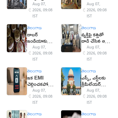
కమిటీలు ఎన్నిక
ఇవ్వండి:
Aug 07,
Aug 07,
హైకోర్టు
2026, 09:08
2026, 09:08
IST
IST
తెలంగాణ
తెలంగాణ
డాబర్‌
వ్యక్తిపై కత్తితో
ఇండియాకు
దాడి చేసిన ఆటో
ఊరట...
డ్రైవర్‌
Aug 07,
Aug 07,
FSSAI
2026, 09:08
2026, 09:08
ఆదేశాలపై
IST
IST
హైకోర్టు స్టే
తెలంగాణ
తెలంగాణ
ఇక EMI
ఎస్సీ, ఎస్టీలకు
చెల్లించకపోతే
క్రీమీలేయర్‌
ఫోన్ లాక్‌..
వర్తించదు..
Aug 07,
Aug 07,
RBI
సుప్రీంకోర్టులో
2026, 09:08
2026, 09:08
నిబంధనలు
కేంద్రం
IST
IST
ఇవే!
తెలంగాణ
తెలంగాణ