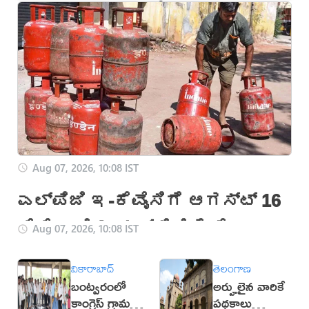
పరిగి
తాండూర్
కొడంగల్
Aug 07, 2026, 10:08 IST
ಎಲ್‌ಪಿಜಿ ಇ-ಕೆವೈಸಿಗೆ ಆಗಸ್ಟ್ 16
ಕೊನೆಯ ದಿನ: ಸಬ್ಸಿಡಿಗೆ ತೈಲ
Aug 07, 2026, 10:08 IST
ಕಂಪನಿಗಳ ಎಚ್ಚರಿಕೆ
వికారాబాద్
తెలంగాణ
బంట్వరంలో
అర్హులైన వారికే
కాంగ్రెస్ గ్రామ
పథకాలు