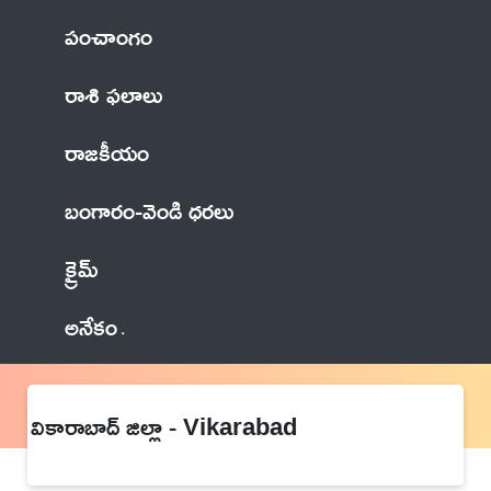
పంచాంగం
రాశి ఫలాలు
రాజకీయం
బంగారం-వెండి ధరలు
క్రైమ్
అనేకం
వికారాబాద్ జిల్లా - Vikarabad