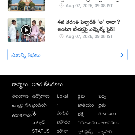
Aug 07, 2026, 09:08 IST
4వ తరగతి పిల్లాడికి ‘అ’ రాదా?
అంటూ టీచర్లపై ఎమ్మెల్యే ఫైర్!
Aug 07, 2026, 09:08 IST
మరిన్ని కథలు
రాష్ట్రాలు
ఇతర కేటగిరీలు
తెలంగాణ
ఉద్యోగాలు
Lokal
క్రైమ్
విద్య
-
ట్రెండింగ్
జాతీయం
రైతు
ఆంధ్రప్రదేశ్
మగువ
కుటుంబం
🌟
భక్తి
తమిళనాడు
వినోదం
వాట్సాప్
సమాచారం
వాతావరణం
STATUS
కరోనా
క్లాసిఫైడ్స్
వ్యాపార