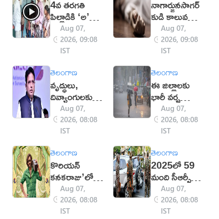
4వ తరగతి
నాగార్జునసాగర్
పిల్లాడికి ‘అ’
కుడి కాలువ
రాదా? అంటూ
దగ్గర యువతి
Aug 07,
Aug 07,
టీచర్లపై ఎమ్మెల్యే
హత్య
2026, 09:08
2026, 09:08
ఫైర్!
IST
IST
తెలంగాణ
తెలంగాణ
వృద్ధులు,
ఈ జిల్లాలకు
దివ్యాంగులకు
భారీ వర్ష
ఇంటి వద్దకే
సూచన
Aug 07,
Aug 07,
పౌరసేవలు:
2026, 08:08
2026, 08:08
మంత్రి శ్రీధర్
IST
IST
బాబు
తెలంగాణ
తెలంగాణ
కొరియన్
2025లో 59
కనకరాజు’లో
మంది సీఆర్పీఎఫ్
సీనియర్ ఎన్టీఆర్
జ‌వాన్ల ఆత్మ‌హ‌త్య
Aug 07,
Aug 07,
డైలాగ్‌పై
2026, 08:08
2026, 08:08
వివాదం!
IST
IST