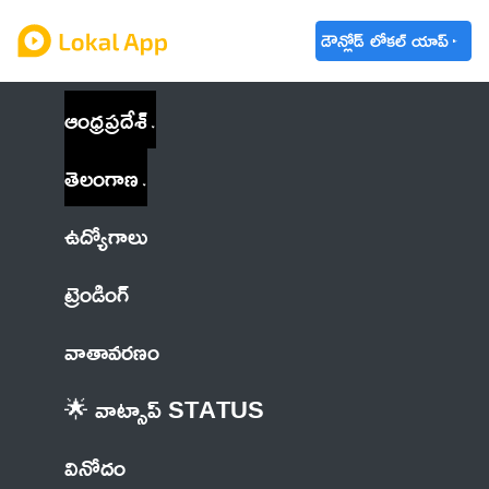
డౌన్లోడ్ లోకల్ యాప్
ఆంధ్రప్రదేశ్
తెలంగాణ
ఉద్యోగాలు
ట్రెండింగ్
వాతావరణం
🌟 వాట్సాప్ STATUS
వినోదం