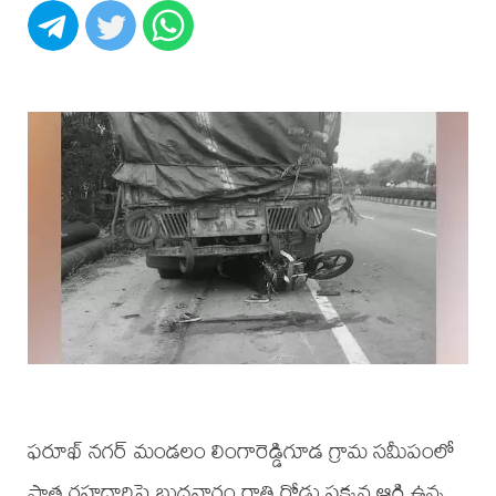
ఫరూఖ్ నగర్ మండలం లింగారెడ్డిగూడ గ్రామ సమీపంలో
పాత రహదారిపై బుధవారం రాత్రి రోడ్డు పక్కన ఆగి ఉన్న