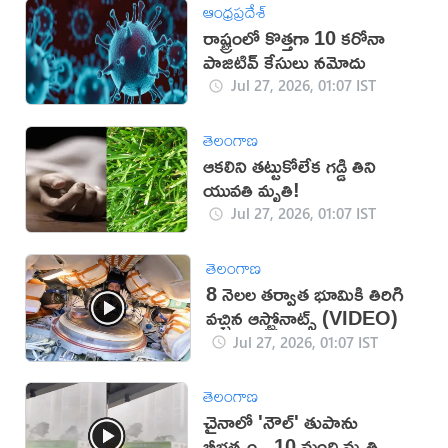
ఆంధ్రప్రదేశ్
రాష్ట్రంలో కొత్తగా 10 కరోనా
పాజిటివ్ కేసులు నమోదు
Jul 27, 2026, 01:07 IST
తెలంగాణ
ఆకలిని తట్టుకోలేక గడ్డి తిని
యువతి మృతి!
Jul 27, 2026, 01:07 IST
తెలంగాణ
8 నెలల తర్వాత భూమికి తిరిగి
వచ్చిన ఆస్ట్రోనాట్స్ (VIDEO)
Jul 27, 2026, 01:07 IST
తెలంగాణ
చైనాలో 'నౌల్‌' తుపాను
బీభత్సం.. 10 మంది మృతి