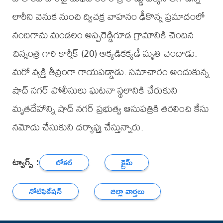
లారీని వెనుక నుంచి ద్విచక్ర వాహనం ఢీకొన్న ప్రమాదంలో
నందిగామ మండలం అప్పరెడ్డిగూడ గ్రామానికి చెందిన
చిన్నంత్ర గారి కార్తీక్ (20) అక్కడికక్కడే మృతి చెందాడు.
మరో వ్యక్తి తీవ్రంగా గాయపడ్డాడు. సమాచారం అందుకున్న
షాద్ నగర్ పోలీసులు ఘటనా స్థలానికి చేరుకుని
మృతదేహాన్ని షాద్ నగర్ ప్రభుత్వ ఆసుపత్రికి తరలించి కేసు
నమోదు చేసుకుని దర్యాప్తు చేస్తున్నారు.
ట్యాగ్స్ :
లోకల్
క్రైమ్
నోటిఫికేషన్
జిల్లా వార్తలు