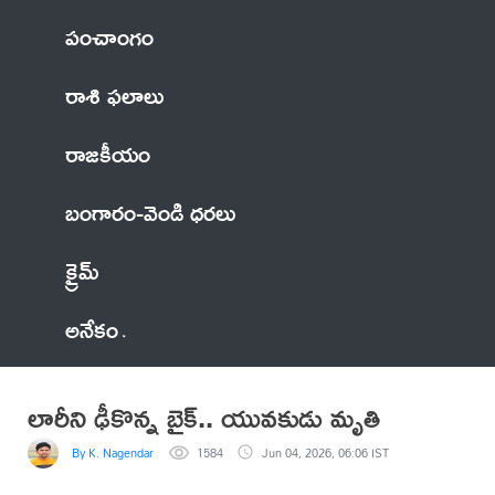
పంచాంగం
రాశి ఫలాలు
రాజకీయం
బంగారం-వెండి ధరలు
క్రైమ్
అనేకం
లారీని ఢీకొన్న బైక్.. యువకుడు మృతి
By K. Nagendar
1584
Jun 04, 2026, 06:06 IST