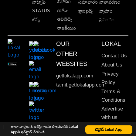
వినోదం
వాట్సాప్
సమాచారం
వాతావరణం
STATUS
కరోనా
క్లాసిఫైడ్స్
వ్యాపార
అప్‌డేట్స్
టిప్స్
ప్రపంచం
రాజకీయం
OUR
LOKAL
OTHER
Contact Us
WEBSITES
About Us
Privacy
getlokalapp.com
Policy
tamil.getlokalapp.com
Terms &
Conditions
Advertise
with us
Sitemap
తాజా వార్తలు & ఉద్యోగాలను పొందడానికి Lokal
డౌన్లోడ్ Lokal App
Appని ఇన్‌స్టాల్ చేయండి
This material may not be published, transmitted, rewritten or redistributed. © 2020 Lokal App. All rights reserved.