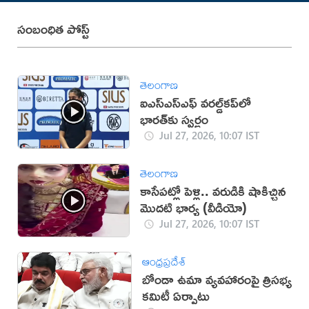
సంబంధిత పోస్ట్
తెలంగాణ
ఐఎస్ఎస్‌ఎఫ్‌ వరల్డ్‌కప్‌లో
భారత్‌కు స్వర్ణం
Jul 27, 2026, 10:07 IST
తెలంగాణ
కాసేపట్లో పెళ్లి.. వరుడికి షాకిచ్చిన
మొదటి భార్య (వీడియో)
Jul 27, 2026, 10:07 IST
ఆంధ్రప్రదేశ్
బోండా ఉమా వ్యవహారంపై త్రిసభ్య
కమిటీ ఏర్పాటు