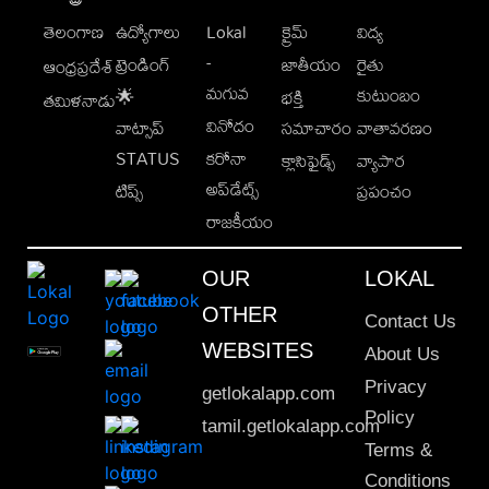
తెలంగాణ
ఉద్యోగాలు
Lokal
క్రైమ్
విద్య
-
ట్రెండింగ్
జాతీయం
రైతు
ఆంధ్రప్రదేశ్
మగువ
కుటుంబం
🌟
భక్తి
తమిళనాడు
వినోదం
వాట్సాప్
సమాచారం
వాతావరణం
STATUS
కరోనా
క్లాసిఫైడ్స్
వ్యాపార
అప్‌డేట్స్
టిప్స్
ప్రపంచం
రాజకీయం
OUR
LOKAL
OTHER
Contact Us
WEBSITES
About Us
Privacy
getlokalapp.com
Policy
tamil.getlokalapp.com
Terms &
Conditions