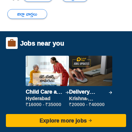
జిల్లా వార్తలు
Jobs near you
Child Care and
Delivery
Patient care
Executive
Hyderabad
Krishna-
vijayawada
₹16000 - ₹35000
₹20000 - ₹40000
Explore more jobs