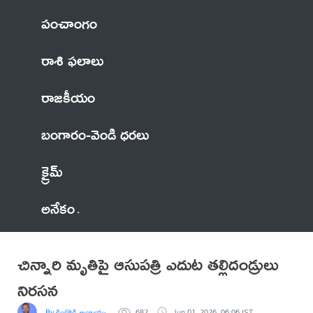
పంచాంగం
రాశి ఫలాలు
రాజకీయం
బంగారం-వెండి ధరలు
క్రైమ్
అనేకం
చిన్నారి మృతిపై ఆసుపత్రి ఎదుట తల్లిదండ్రులు
నిరసన
By కిందొడ్డి అంజయ్య వికారాబాద్ జిల్లా
682
Jun 01, 2026, 06:06 IST