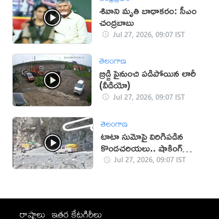
శివాని మృతి బాధాకరం: సీఎం
చంద్రబాబు
Jul 27, 2026, 09:07 IST
తెలంగాణ
బ్రిడ్జి పైనుంచి పడిపోయిన లారీ
(వీడియో)
Jul 27, 2026, 09:07 IST
తెలంగాణ
టాటా సుమోపై విరిగిపడిన
కొండచరియలు.. షాకింగ్
వీడియో
Jul 27, 2026, 09:07 IST
రాష్ట్రాలు
ఇతర కేటగిరీలు