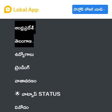
డౌన్లోడ్ లోకల్ యాప్
ఆంధ్రప్రదేశ్
తెలంగాణ
ఉద్యోగాలు
ట్రెండింగ్
వాతావరణం
🌟 వాట్సాప్ STATUS
వినోదం