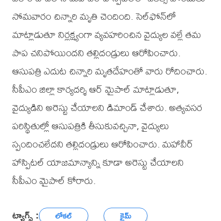
సోమవారం చిన్నారి మృతి చెందింది. సెల్‌ఫోన్‌లో
మాట్లాడుతూ నిర్లక్ష్యంగా వ్యవహరించిన వైద్యుల వల్లే తమ
పాప చనిపోయిందని తల్లిదండ్రులు ఆరోపించారు.
ఆసుపత్రి ఎదుట చిన్నారి మృతదేహంతో వారు రోదించారు.
సీపీఎం జిల్లా కార్యదర్శి ఆర్ మైపాల్ మాట్లాడుతూ,
వైద్యుడిని అరెస్టు చేయాలని డిమాండ్ చేశారు. అత్యవసర
పరిస్థితుల్లో ఆసుపత్రికి తీసుకువచ్చినా, వైద్యులు
స్పందించలేదని తల్లిదండ్రులు ఆరోపించారు. మహావీర్
హాస్పిటల్ యాజమాన్యాన్ని కూడా అరెస్టు చేయాలని
సీపీఎం మైపాల్ కోరారు.
ట్యాగ్స్ :
లోకల్
క్రైమ్