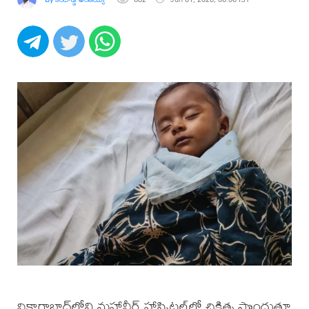
వికారాబాద్‌లోని మహావీర్ హాస్పిటల్‌లో చికిత్స పొందుతూ