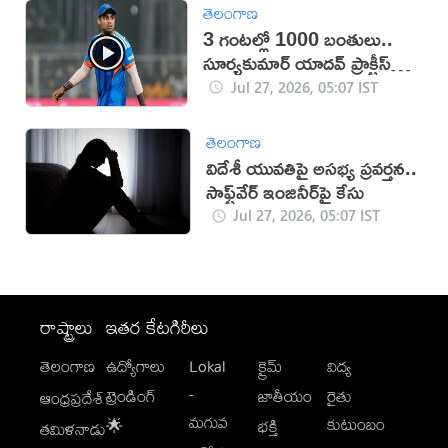
తెలంగాణ
3 గంటల్లో 1000 బంతులు..
సూర్యకుమార్ యాదవ్ ప్రాక్టీస్
వీడియో వైరల్
Jul 27, 2026, 05:07 IST
తెలంగాణ
విదేశీ యువతిపై అసభ్య ప్రవర్తన..
సాఫ్ట్‌వేర్ ఇంజినీర్‌పై కేసు
Jul 27, 2026, 05:07 IST
రాష్ట్రాలు
ఇతర కేటగిరీలు
తెలంగాణ
ఉద్యోగాలు
Lokal
క్రైమ్
విద్య
-
ట్రెండింగ్
జాతీయం
రైతు
ఆంధ్రప్రదేశ్
మగువ
కుటుంబం
🌟
భక్తి
తమిళనాడు