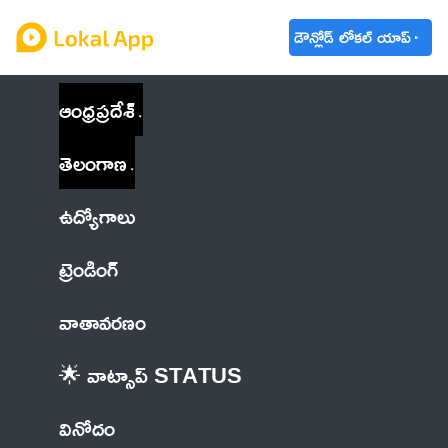
డౌన్లోడ్ లోకల్ యాప్
ఆంధ్రప్రదేశ్
తెలంగాణ
ఉద్యోగాలు
ట్రెండింగ్
వాతావరణం
🌟 వాట్సాప్ STATUS
వినోదం