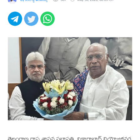
తెలంగాణ రాష్ట్ర శాసన సభాపతి, వికారాబాద్ నియోజకవర్గ