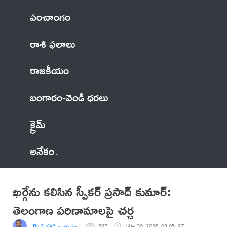
పంచాంగం
రాశి ఫలాలు
రాజకీయం
బంగారం-వెండి ధరలు
క్రైమ్
అనేకం
ఖర్గేను కలిసిన స్పీకర్ ప్రసాద్ కుమార్:
తెలంగాణ పరిణామాలపై చర్చ
By కిందొడ్డి అంజయ్య వికారాబాద్ జిల్లా
587
May 30, 2026, 08:05 IST