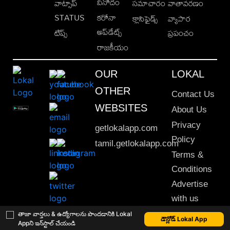
వినోదం
వాట్సాప్
సమాచారం
వాతావరణం
STATUS
కరోనా
క్లాసిఫైడ్స్
వ్యాపార
అప్‌డేట్స్
టిప్స్
ప్రపంచం
రాజకీయం
OUR
LOKAL
OTHER
Contact Us
WEBSITES
About Us
Privacy
getlokalapp.com
Policy
tamil.getlokalapp.com
Terms &
Conditions
Advertise
with us
Sitemap
తాజా వార్తలు & ఉద్యోగాలను పొందడానికి Lokal
డౌన్లోడ్ Lokal App
Appని ఇన్‌స్టాల్ చేయండి
This material may not be published, transmitted, rewritten or redistributed. © 2020 Lokal App. All rights reserved.