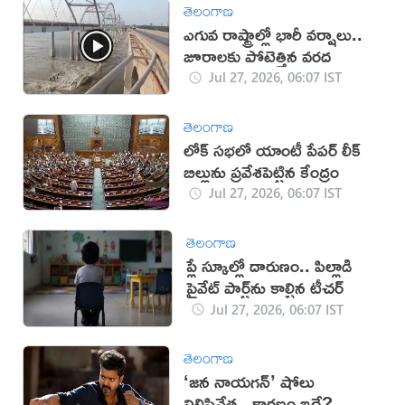
తెలంగాణ
ఎగువ రాష్ట్రాల్లో భారీ వర్షాలు..
జూరాలకు పోటెత్తిన వరద
Jul 27, 2026, 06:07 IST
తెలంగాణ
లోక్ సభలో యాంటీ పేపర్ లీక్
బిల్లును ప్రవేశపెట్టిన కేంద్రం
Jul 27, 2026, 06:07 IST
తెలంగాణ
ప్లే స్కూల్లో దారుణం.. పిల్లాడి
ప్రైవేట్ పార్ట్‌ను కాల్చిన టీచర్
Jul 27, 2026, 06:07 IST
తెలంగాణ
‘జన నాయగన్‌’ షోలు
నిలిపివేత.. కారణం ఇదే?