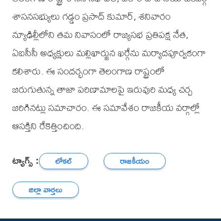
శాసనసభ్యులు గడ్డం ప్రసాద్ కుమార్, శనివారం
న్యూఢిల్లీలోని తమ నివాసంలో రాజ్యసభ ప్రతిపక్ష నేత,
ఏఐసీసీ అధ్యక్షులు మల్లిఖార్జున ఖర్గేను మర్యాదపూర్వకంగా
కలిశారు. ఈ సందర్భంగా తెలంగాణ రాష్ట్రంలో
జరుగుతున్న తాజా పరిణామాలపై ఇరువురి మధ్య చర్చ
జరిగినట్లు సమాచారం. ఈ సమావేశం రాజకీయ వర్గాల్లో
ఆసక్తిని రేకెత్తించింది.
ట్యాగ్స్ :
లోకల్
రాజకీయం
జిల్లా వార్తలు