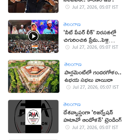
Jul 27, 2026, 05:07 IST
తెలంగాణ
'నీట్ పేపర్ లీక్' నిరసనల్లో
చిగురించిన ప్రేమ..పెళ్లి
చేసుకున్న జంట!
Jul 27, 2026, 05:07 IST
తెలంగాణ
పార్లమెంట్‌లో గందరగోళం..
ఉభయ సభలు వాయిదా
Jul 27, 2026, 05:07 IST
తెలంగాణ
దేశవ్యాప్తంగా 'రిజర్వేషన్
హటావో ఆందోళన్' ట్రెండింగ్
Jul 27, 2026, 05:07 IST