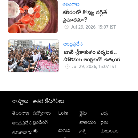
తెలంగాణ
శరీరంలో కొవ్వు తగ్గితే
ప్రమాదమా?
Jul 29, 2026, 15:07 IST
ఆంధ్రప్రదేశ్
జగన్ శ్రీకాకుళం పర్యటన..
పోలీసుల ఆంక్షలతో ఉత్కంఠ
Jul 29, 2026, 15:07 IST
రాష్ట్రాలు
ఇతర కేటగిరీలు
తెలంగాణ
ఉద్యోగాలు
Lokal
క్రైమ్
విద్య
-
ట్రెండింగ్
జాతీయం
రైతు
ఆంధ్రప్రదేశ్
మగువ
కుటుంబం
🌟
భక్తి
తమిళనాడు