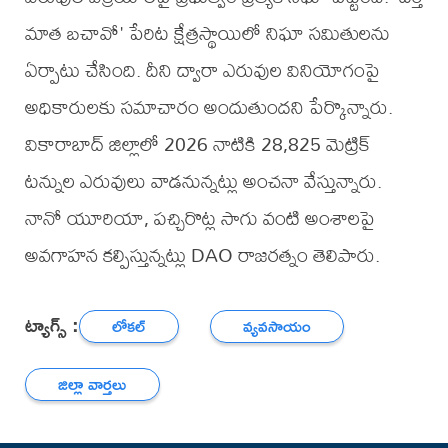
మాత బచావో' పేరిట క్షేత్రస్థాయిలో నిఘా సమితులను
ఏర్పాటు చేసింది. దీని ద్వారా ఎరువుల వినియోగంపై
అధికారులకు సమాచారం అందుతుందని పేర్కొన్నారు.
వికారాబాద్ జిల్లాలో 2026 నాటికి 28,825 మెట్రిక్
టన్నుల ఎరువులు వాడనున్నట్లు అంచనా వేస్తున్నారు.
నానో యూరియా, పచ్చిరొట్ల సాగు వంటి అంశాలపై
అవగాహన కల్పిస్తున్నట్లు DAO రాజరత్నం తెలిపారు.
ట్యాగ్స్ :
లోకల్
వ్యవసాయం
జిల్లా వార్తలు