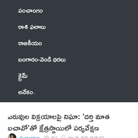
పంచాంగం
రాశి ఫలాలు
రాజకీయం
బంగారం-వెండి ధరలు
క్రైమ్
అనేకం
ఎరువుల విక్రయాలపై నిఘా: 'దర్తి మాత
బచావో'తో క్షేత్రస్థాయిలో పర్యవేక్షణ
By Mushthaq
813
May 26, 2026, 16:05 IST