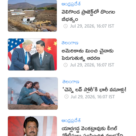
ఆంధ్రప్రదేశ్
వెలిగొండ ప్రాజెక్ట్‌లో దొంగల
బీభత్సం
Jul 29, 2026, 16:07 IST
తెలంగాణ
అమెరికాను మించి చైనాకు
పెరుగుతున్న ఆదరణ
Jul 29, 2026, 16:07 IST
తెలంగాణ
'చెన్నై లవ్ స్టోరీ'కి భారీ వసూళ్లు!
Jul 29, 2026, 16:07 IST
ఆంధ్రప్రదేశ్
యార్లగడ్డ వెంకట్రావుకు లీగల్
నోటీసులు పంపించిన వల్లభనేని