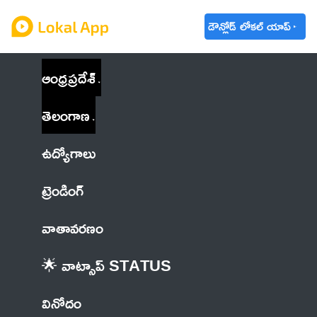
డౌన్లోడ్ లోకల్ యాప్
ఆంధ్రప్రదేశ్
తెలంగాణ
ఉద్యోగాలు
ట్రెండింగ్
వాతావరణం
🌟 వాట్సాప్ STATUS
వినోదం