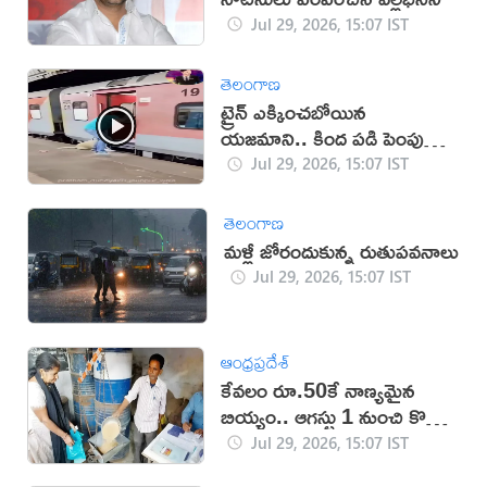
Jul 29, 2026, 15:07 IST
తెలంగాణ
ట్రైన్ ఎక్కించబోయిన
యజమాని.. కింద పడి పెంపుడు
కుక్క మృతి (వీడియో)
Jul 29, 2026, 15:07 IST
తెలంగాణ
మళ్లీ జోరందుకున్న రుతుపవనాలు
Jul 29, 2026, 15:07 IST
ఆంధ్రప్రదేశ్
కేవలం రూ.50కే నాణ్యమైన
బియ్యం.. ఆగస్టు 1 నుంచి కొత్త
పథకం
Jul 29, 2026, 15:07 IST