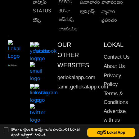
వినోదం
వాట్సాప్
సమాచారం
వాతావరణం
STATUS
కరోనా
క్లాసిఫైడ్స్
వ్యాపార
అప్‌డేట్స్
టిప్స్
ప్రపంచం
రాజకీయం
OUR
LOKAL
OTHER
Contact Us
WEBSITES
About Us
Privacy
getlokalapp.com
Policy
tamil.getlokalapp.com
Terms &
Conditions
Advertise
with us
Sitemap
తాజా వార్తలు & ఉద్యోగాలను పొందడానికి Lokal
డౌన్లోడ్ Lokal App
Appని ఇన్‌స్టాల్ చేయండి
This material may not be published, transmitted, rewritten or redistributed. © 2020 Lokal App. All rights reserved.