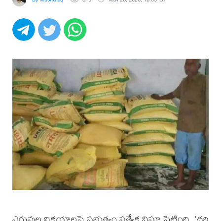
ఎరువుల విక్రయాలపై ప్రభుత్వం ప్రత్యేక నిఘా పెట్టింది. 'దర్తి