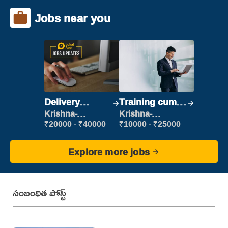
Jobs near you
Delivery
Training cum
Executive
Placement
Krishna-
Krishna-
vijayawada
vijayawada
₹20000 - ₹40000
₹10000 - ₹25000
Explore more jobs
సంబంధిత పోస్ట్