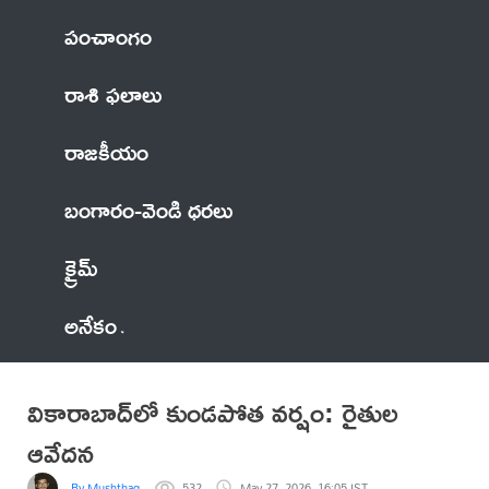
పంచాంగం
రాశి ఫలాలు
రాజకీయం
బంగారం-వెండి ధరలు
క్రైమ్
అనేకం
వికారాబాద్‌లో కుండపోత వర్షం: రైతుల
ఆవేదన
By Mushthaq
532
May 27, 2026, 16:05 IST