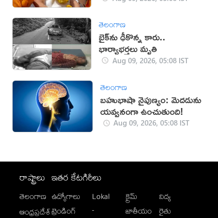
తెలంగాణ
బైక్‌ను ఢీకొన్న కారు..
భార్యాభర్తలు మృతి
Aug 09, 2026, 05:08 IST
తెలంగాణ
బహుభాషా నైపుణ్యం: మెదడును
యవ్వనంగా ఉంచుతుంది!
Aug 09, 2026, 05:08 IST
రాష్ట్రాలు
ఇతర కేటగిరీలు
తెలంగాణ
ఉద్యోగాలు
Lokal
క్రైమ్
విద్య
-
ట్రెండింగ్
జాతీయం
రైతు
ఆంధ్రప్రదేశ్