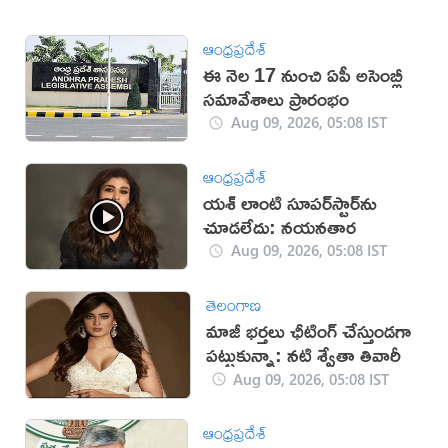
ఆంధ్రప్రదేశ్
ఈ నెల 17 నుంచి ఏపీ అసెంబ్లీ
సమావేశాలు ప్రారంభం
Aug 09, 2026, 05:08 IST
ఆంధ్రప్రదేశ్
యశ్ లాంటి సూపర్‌స్టార్‌ను
చూడలేదు: నయనతార
Aug 09, 2026, 05:08 IST
తెలంగాణ
మాజీ భర్తలు ఛీటింగ్ చేస్తుండగా
పట్టుకున్నా: నటి శ్వేతా తివారీ
Aug 09, 2026, 05:08 IST
ఆంధ్రప్రదేశ్