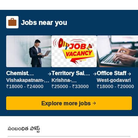
Jobs near you
Chemist
Territory Sales
Office Staff
Production
Manager
Vishakapatnam-
Krishna-
West-godavari
new
vijayawada
Executive
₹18000 - ₹24000
₹25000 - ₹33000
₹18000 - ₹20000
Explore more jobs
సంబంధిత పోస్ట్