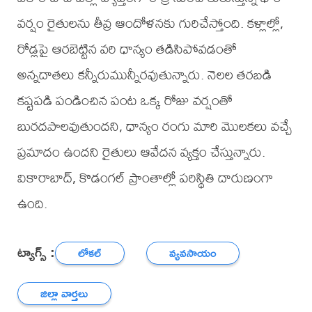
వర్షం రైతులను తీవ్ర ఆందోళనకు గురిచేస్తోంది. కళ్లాల్లో,
రోడ్లపై ఆరబెట్టిన వరి ధాన్యం తడిసిపోవడంతో
అన్నదాతలు కన్నీరుమున్నీరవుతున్నారు. నెలల తరబడి
కష్టపడి పండించిన పంట ఒక్క రోజు వర్షంతో
బురదపాలవుతుందని, ధాన్యం రంగు మారి మొలకలు వచ్చే
ప్రమాదం ఉందని రైతులు ఆవేదన వ్యక్తం చేస్తున్నారు.
వికారాబాద్, కొడంగల్ ప్రాంతాల్లో పరిస్థితి దారుణంగా
ఉంది.
ట్యాగ్స్ :
లోకల్
వ్యవసాయం
జిల్లా వార్తలు