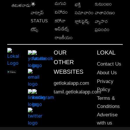
మగువ
కుటుంబం
🌟
భక్తి
తమిళనాడు
వినోదం
వాట్సాప్
సమాచారం
వాతావరణం
STATUS
కరోనా
క్లాసిఫైడ్స్
వ్యాపార
అప్‌డేట్స్
టిప్స్
ప్రపంచం
రాజకీయం
OUR
LOKAL
OTHER
Contact Us
WEBSITES
About Us
Privacy
getlokalapp.com
Policy
tamil.getlokalapp.com
Terms &
Conditions
Advertise
with us