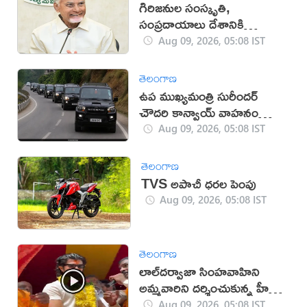
గిరిజనుల సంస్కృతి,
సంప్రదాయాలు దేశానికి
గర్వకారణం: సీఎం చంద్రబాబు
Aug 09, 2026, 05:08 IST
తెలంగాణ
ఉప ముఖ్యమంత్రి సురీందర్
చౌదరి కాన్వాయ్ వాహనం
ఢీకొని వ్యక్తి మృతి!
Aug 09, 2026, 05:08 IST
తెలంగాణ
TVS అపాచీ ధరల పెంపు
Aug 09, 2026, 05:08 IST
తెలంగాణ
లాల్‌దర్వాజా సింహవాహిని
అమ్మవారిని దర్శించుకున్న హీరో
విజయ్‌
Aug 09, 2026, 05:08 IST