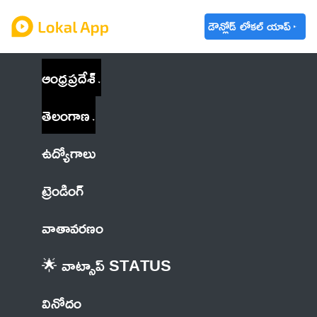
డౌన్లోడ్ లోకల్ యాప్
ఆంధ్రప్రదేశ్
తెలంగాణ
ఉద్యోగాలు
ట్రెండింగ్
వాతావరణం
🌟 వాట్సాప్ STATUS
వినోదం