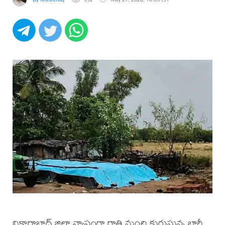
వికారాబాద్ జిల్లా వ్యాప్తంగా రాత్రి నుంచి కురుస్తున్న భారీ