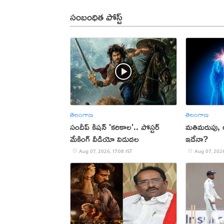
సంబంధిత పోస్ట్
తెలంగాణ
తెలంగాణ
సందీప్ కిషన్ 'కరికాల'.. పోస్టర్
మతిమరుపు,
మేకింగ్ వీడియో విడుదల
ఇదేనా?
Aug 07, 2026, 17:08 IST
Aug 07, 2026