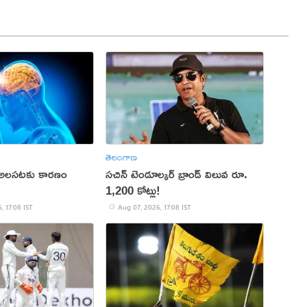
తెలంగాణ
 అలసటకు కారణం
సచిన్ టెండూల్కర్ బ్రాండ్ విలువ రూ.
1,200 కోట్లు!
, 17:08 IST
Aug 07, 2026, 17:08 IST