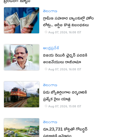
ట్రెండింగ్ న్యూస్
తెలంగాణ
గ్రామీణ సహకార బ్యాంకుల్లో హోం
లోన్లు.. ఆర్బీఐ కొత్త నిబంధనలు
Aug 07, 2026, 16:08 IST
ఆంధ్రప్రదేశ్
విజయ డెయిరీ ఛైర్మన్ పదవికి
ఆంజనేయులు రాజీనామా
Aug 07, 2026, 16:08 IST
తెలంగాణ
ఏడు జ్యోతిర్లింగాల దర్శనానికి
ప్రత్యేక రైలు యాత్ర
Aug 07, 2026, 15:08 IST
తెలంగాణ
రూ.23,731 కోట్లతో గోబర్ధన్
పథకానికి ఆమోదం