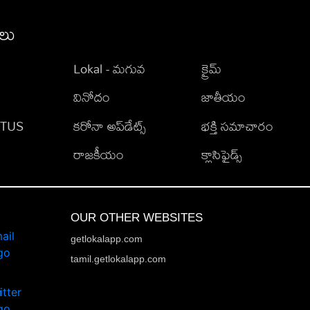
ీలు
Lokal - మగువ
క్రైమ్
వినోదం
జాతీయం
TATUS
కరోనా అప్‌డేట్స్
భక్తి సమాచారం
రాజకీయం
క్లాసిఫైడ్స్
OUR OTHER WEBSITES
getlokalapp.com
tamil.getlokalapp.com