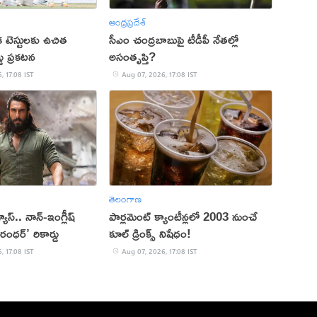
ఆంధ్రప్రదేశ్
క టెస్టులకు ఉచిత
సీఎం చంద్రబాబుపై టీడీపీ నేతల్లో
్డు ప్రకటన
అసంతృప్తి?
, 17:08 IST
Aug 07, 2026, 17:08 IST
తెలంగాణ
 వ్యూస్.. నాన్-ఇంగ్లీష్
పార్లమెంట్ క్యాంటీన్లలో 2003 నుంచే
రంధర్’ రికార్డు
కూల్ డ్రింక్స్ నిషేధం!
, 17:08 IST
Aug 07, 2026, 17:08 IST