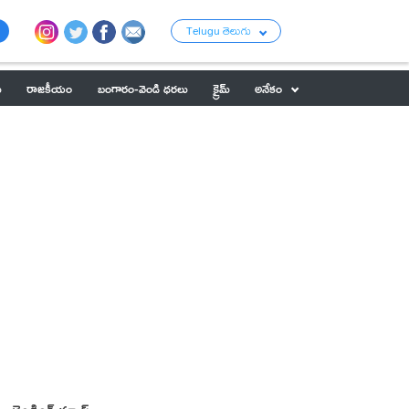
Telugu తెలుగు
ు
రాజకీయం
బంగారం-వెండి ధరలు
క్రైమ్
అనేకం