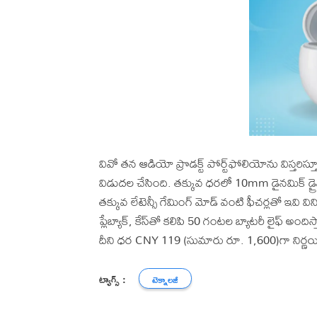
వివో తన ఆడియో ప్రొడక్ట్ పోర్ట్‌ఫోలియోను విస్తరిస్త
విడుదల చేసింది. తక్కువ ధరలో 10mm డైనమిక్ డ్రైవ
తక్కువ లేటెన్సీ గేమింగ్ మోడ్ వంటి ఫీచర్లతో ఇవి
ప్లేబ్యాక్, కేస్‌తో కలిపి 50 గంటల బ్యాటరీ లైఫ్ అంది
దీని ధర CNY 119 (సుమారు రూ. 1,600)గా నిర్ణ
ట్యాగ్స్ :
టెక్నాలజీ