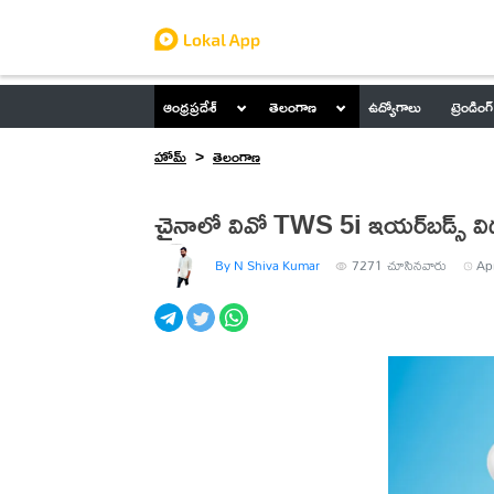
ఆంధ్రప్రదేశ్
తెలంగాణ
ఉద్యోగాలు
ట్రెండింగ్
హోమ్
తెలంగాణ
చైనాలో వివో TWS 5i ఇయర్‌బడ్స్ వ
By N Shiva Kumar
7271
చూసినవారు
Ap