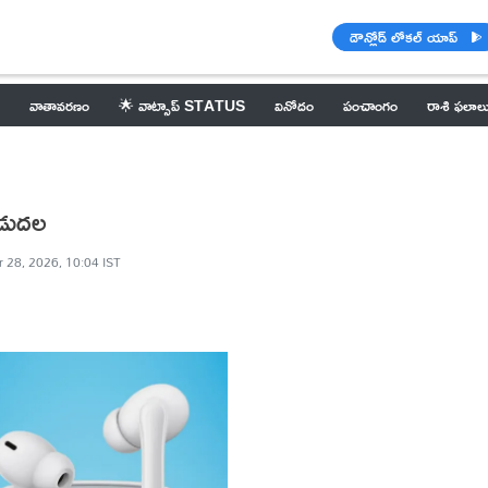
డౌన్లోడ్ లోకల్ యాప్
వాతావరణం
🌟 వాట్సాప్ STATUS
వినోదం
పంచాంగం
రాశి ఫలాల
ిడుదల
r 28, 2026, 10:04 IST