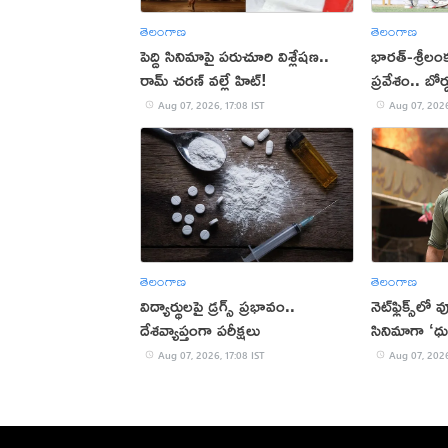
తెలంగాణ
తెలంగాణ
పెద్ది సినిమాపై పరుచూరి విశ్లేషణ..
భారత్-శ్రీలం
రామ్ చరణ్ వల్లే హిట్!
ప్రవేశం.. బోర
Aug 07, 2026, 17:08 IST
Aug 07, 2026
తెలంగాణ
తెలంగాణ
విద్యార్థులపై డ్రగ్స్ ప్రభావం..
నెట్‌ఫ్లిక్స్‌లో
దేశవ్యాప్తంగా పరీక్షలు
సినిమాగా ‘ధు
Aug 07, 2026, 17:08 IST
Aug 07, 2026