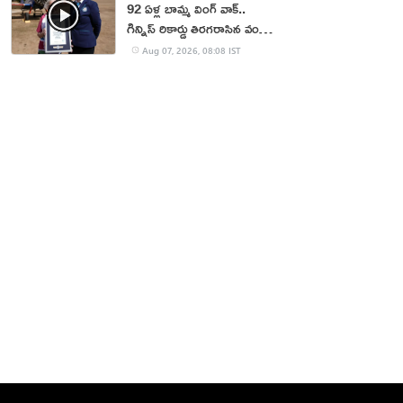
92 ఏళ్ల బామ్మ వింగ్ వాక్..
గిన్నిస్ రికార్డు తిరగరాసిన వండర్
ఉమెన్
Aug 07, 2026, 08:08 IST