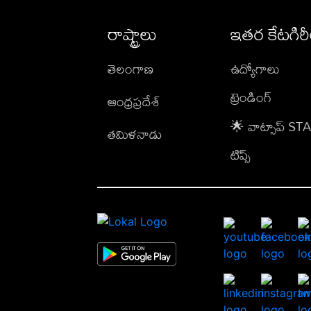
రాష్ట్రాలు
ఇతర కేటగిర
తెలంగాణ
ఉద్యోగాలు
ట్రెండింగ్
ఆంధ్రప్రదేశ్
🌟 వాట్సాప్ S
తమిళనాడు
టిప్స్