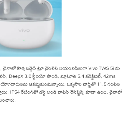
ూ, చైనాలో కొత్త బడ్జెట్ ట్రూ వైర్‌లెస్ ఇయర్‌బడ్‌లుగా Vivo TWS 5i ను
ర్, DeepX 3.0 స్టీరియో సౌండ్, బ్లూటూత్ 5.4 కనెక్టివిటీ, 42ms
 వినియోగదారులను ఆకట్టుకుంటున్నాయి. ఒక్కసారి చార్జ్‌తో 11.5 గంటల
స్తాయి. IP54 రేటింగ్‌తో డస్ట్ అండ్ వాటర్ రెసిస్టెన్స్ కూడా ఉంది. చైనాలో
యించారు.