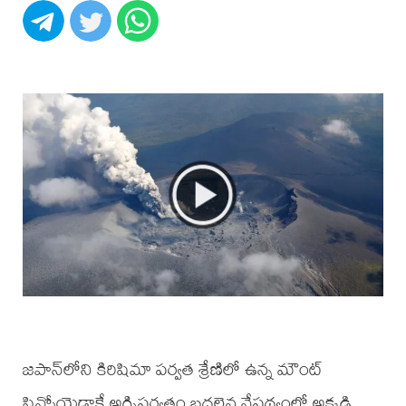
జపాన్‌లోని కిరిషిమా పర్వత శ్రేణిలో ఉన్న మౌంట్
షిన్మోయెడాకే అగ్నిపర్వతం బద్దలైన నేపథ్యంలో అక్కడి