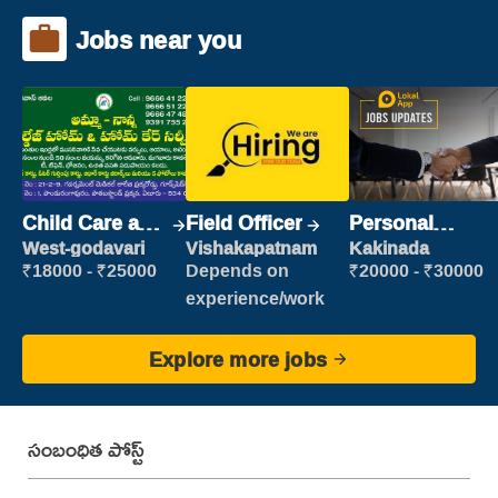
Jobs near you
Child Care and
Field Officer
Personal
Patient care
Assistant
West-godavari
Vishakapatnam
Kakinada
₹18000 - ₹25000
Depends on
₹20000 - ₹30000
experience/work
Explore more jobs
సంబంధిత పోస్ట్