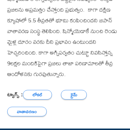
ప్రజలను అప్రమత్తం చేస్తోంది ప్రభుత్వం. కాగా దక్షిణ
క్యూషోలో 5.5 తీవ్రతతో భూమి కంపించిందని జపాన్
వాతావరణ సంస్థ తెలిపింది. షిన్మోయెడాకే నుంచి రెండు
మైళ్ల దూరం వరకు దీని ప్రభావం ఉంటుందని
హెచ్చరించింది. కాగా అగ్నిపర్వతం చుట్టూ నివసిస్తోన్న
9లక్షల మందికిపైగా ప్రజలు తాజా పరిణామాలతో తీవ్ర
ఆందోళనకు గురవుతున్నారు.
ట్యాగ్స్ :
లోకల్
క్రైమ్
వాతావరణం