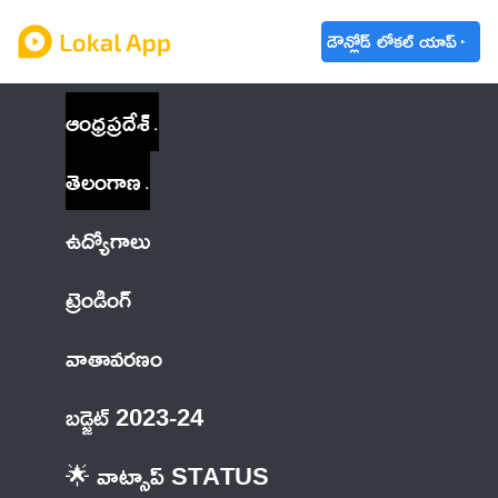
డౌన్లోడ్ లోకల్ యాప్
ఆంధ్రప్రదేశ్
తెలంగాణ
ఉద్యోగాలు
ట్రెండింగ్
వాతావరణం
బడ్జెట్ 2023-24
🌟 వాట్సాప్ STATUS