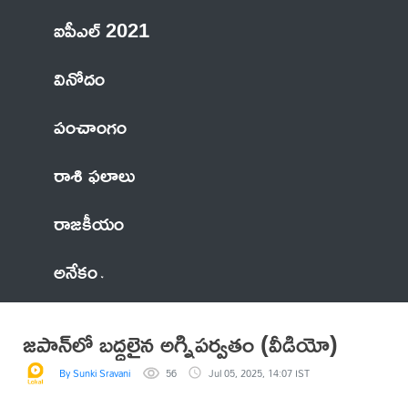
ఐపీఎల్ 2021
వినోదం
పంచాంగం
రాశి ఫలాలు
రాజకీయం
అనేకం
జపాన్‌లో బద్దలైన అగ్నిపర్వతం (వీడియో)
By Sunki Sravani
56
Jul 05, 2025, 14:07 IST