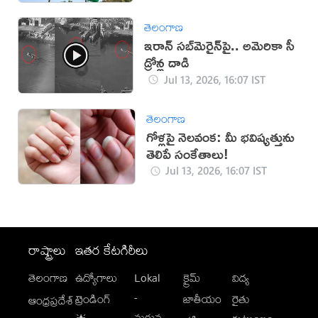
తెలంగాణ
ఇరాన్‌ సబ్‌మెరైన్‌పై.. అమెరికా సీ
డ్రోన్ల దాడి
Jul 13, 2026, 16:07 IST
తెలంగాణ
గోళ్లపై నెలవంక: మీ భవిష్యత్తును
తెలిపే సంకేతాలు!
Jul 13, 2026, 16:07 IST
రాష్ట్రాలు
ఇతర కేటగిరీలు
తెలంగాణ
ఉద్యోగాలు
Lokal
క్రైమ్
విద్య
-
ట్రెండింగ్
జాతీయం
రైతు
ఆంధ్రప్రదేశ్
మగువ