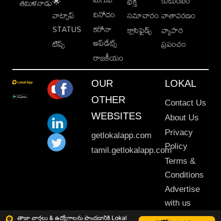
కుటుంబం
🌟
భక్తి
తమిళనాడు
వినోదం
వాట్సాప్
సమాచారం
వాతావరణం
STATUS
కరోనా
క్లాసిఫైడ్స్
వ్యాపార
అప్‌డేట్స్
టిప్స్
ప్రపంచం
రాజకీయం
OUR
LOKAL
OTHER
Contact Us
WEBSITES
About Us
Privacy
getlokalapp.com
Policy
tamil.getlokalapp.com
Terms &
Conditions
Advertise
with us
Sitemap
తాజా వార్తలు & ఉద్యోగాలను పొందడానికి Lokal