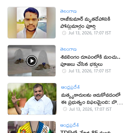
తెలంగాణ
రాజ్‌కుమార్‌ మృతదేహానికి
పోస్టుమార్టం పూర్తి
Jul 13, 2026, 17:07 IST
తెలంగాణ
శివలింగం రూపంలోకి మంచు..
పూజలు చేసిన భక్తులు
Jul 13, 2026, 17:07 IST
ఆంధ్రప్రదేశ్
మత్స్యకారులను ఆదుకోవడంలో
ఈ ప్రభుత్వం విఫలమైంది: బొత్స
సత్యనారాయణ
Jul 13, 2026, 17:07 IST
ఆంధ్రప్రదేశ్
TDPలో చేరిన 85 మంది