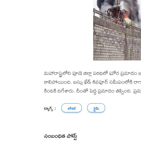
మహారాష్ట్రలోని పూణె జిల్లా పరిధిలో ఘోర ప్రమాదం జ
కాలిపోయింది. బస్సు ఖేడ్ శివపూర్ సమీపంలోకి ర
కిందికి దిగేశారు. దీంతో పెద్ద ప్రమాదం తప్పింది. ప
ట్యాగ్స్ :
లోకల్
క్రైమ్
సంబంధిత పోస్ట్