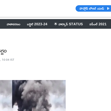
డౌన్లోడ్ లోకల్ యాప్
వాతావరణం
బడ్జెట్ 2023-24
🌟 వాట్సాప్ STATUS
ఐపీఎల్ 2021
గ్ధం
, 10:04 IST