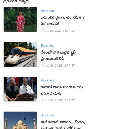
ట్రెండింగ్ న్యూస్
తెలంగాణ
ఆరుగురికి ప్రాణ దానం చేసిన 7
ఏళ్ల బాలుడు!
Jul 07, 2026, 01:07 IST
తెలంగాణ
దేశంలో తొలి బుల్లెట్ ట్రైన్
ప్రారంభానికి రెడీ
Jul 06, 2026, 13:07 IST
తెలంగాణ
గాజాలో పాలక మండలిని రద్దు
చేసిన హమాస్‌
Jul 06, 2026, 13:07 IST
తెలంగాణ
తాజ్ మహల్ వివాదం.. కేంద్రం,
ఏఎస్ఐకు హైకోర్టు నోటీసులు