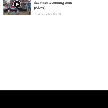
పాపికొండల విహారయాత్ర షురూ
(వీడియో)
Jul 05, 2026, 15:07 IST