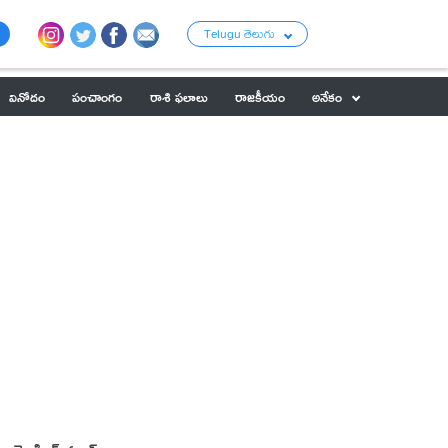
Telugu తెలుగు
వినోదం
పంచాంగం
రాశి ఫలాలు
రాజకీయం
అనేకం