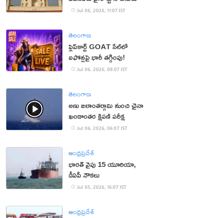
Jul 06, 2026, 11:07 IST
తెలంగాణ
ఫ్లిప్‌కార్ట్ GOAT సేల్‌లో
ఐఫోన్లపై భారీ తగ్గింపు!
Jul 06, 2026, 08:07 IST
తెలంగాణ
అణు జలాంతర్గామి నుంచి చైనా
ఖండాంతర క్షిపణి పరీక్ష
Jul 06, 2026, 06:07 IST
ఆంధ్రప్రదేశ్
భారత్ వైపు 15 యూరియా,
డీఏపీ నౌకలు
Jul 05, 2026, 16:07 IST
ఆంధ్రప్రదేశ్