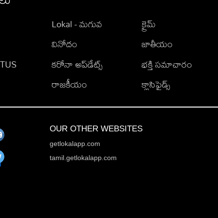
Lokal - మగువ
క్రైమ్
వినోదం
జాతీయం
TATUS
కరోనా అప్‌డేట్స్
భక్తి సమాచారం
రాజకీయం
క్లాసిఫైడ్స్
OUR OTHER WEBSITES
getlokalapp.com
tamil.getlokalapp.com