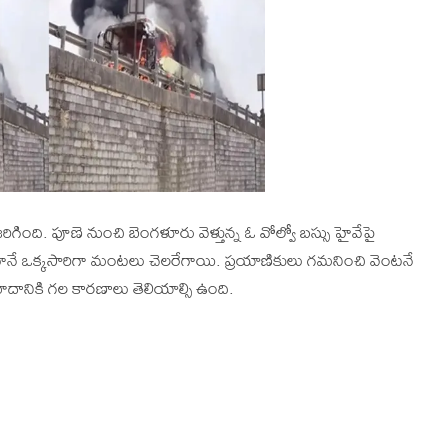
రిగింది. పూణె నుంచి బెంగళూరు వెళ్తున్న ఓ వోల్వో బస్సు హైవేపై
ాగానే ఒక్కసారిగా మంటలు చెలరేగాయి. ప్రయాణికులు గమనించి వెంటనే
్రమాదానికి గల కారణాలు తెలియాల్సి ఉంది.