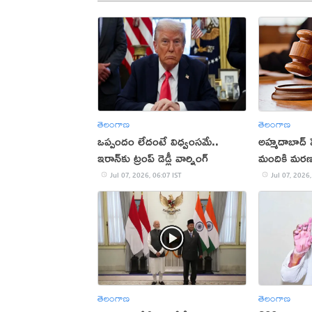
తెలంగాణ
తెలంగాణ
ఒప్పందం లేదంటే విధ్వంసమే..
అహ్మదాబాద్‌ ప
ఇరాన్‌కు ట్రంప్ డెడ్లీ వార్నింగ్
మందికి మరణశ
గుజరాత్‌ హైకో
Jul 07, 2026, 06:07 IST
Jul 07, 2026,
తెలంగాణ
తెలంగాణ