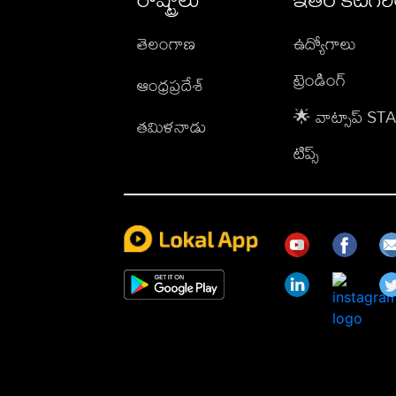
తెలంగాణ
ఉద్యోగాలు
ట్రెండింగ్
ఆంధ్రప్రదేశ్
🌟 వాట్సాప్ S
తమిళనాడు
టిప్స్