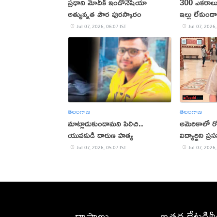
ప్రధాని మోదీకి ఇండోనేషియా
300 ఎకరాలు
అత్యున్నత పౌర పురస్కారం
ఇల్లు లేకుండ
Jul 07, 2026, 06:07 IST
Jul 07, 2026,
తెలంగాణ
తెలంగాణ
మాట్లాడుకుందామని పిలిచి..
అమెరికాలో రో
యువకుడి దారుణ హత్య
విద్యార్థిని ప్
Jul 07, 2026, 05:07 IST
Jul 07, 2026,
రాష్ట్రాలు
ఇతర కేటగిర