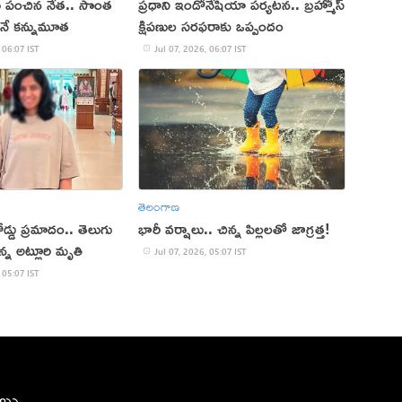
 పంచిన నేత.. సొంత
ప్రధాని ఇండోనేషియా పర్యటన.. బ్రహ్మోస్
ానే కన్నుమూత
క్షిపణుల సరఫరాకు ఒప్పందం
 06:07 IST
Jul 07, 2026, 06:07 IST
తెలంగాణ
డ్డు ప్రమాదం.. తెలుగు
భారీ వర్షాలు.. చిన్న పిల్లలతో జాగ్రత్త!
రసన్న అట్లూరి మృతి
Jul 07, 2026, 05:07 IST
 05:07 IST
ీలు