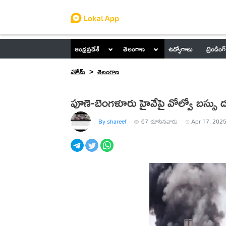
ఆంధ్రప్రదేశ్
తెలంగాణ
ఉద్యోగాలు
ట్రెండింగ్
హోమ్
తెలంగాణ
పూణె-బెంగళూరు హైవేపై వోల్వో బస్సు ద
By shareef
67
చూసినవారు
Apr 17, 2025