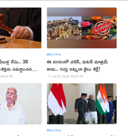
తెలంగాణ
ేలుళ్ల కేసు.. 38
ఈ నగరంలో చికెన్, మటన్ మాత్రమే
ిక్షను సమర్థించిన
కాదు.. గుడ్లు అమ్మినా జైలు శిక్షే!
ర్టు
 06:07 IST
Jul 07, 2026, 06:07 IST
తెలంగాణ