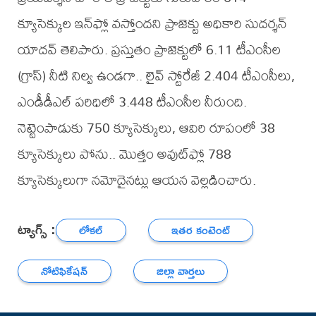
క్యూసెక్కుల ఇన్‌ఫ్లో వస్తోందని ప్రాజెక్టు అధికారి సుదర్శన్‌
యాదవ్ తెలిపారు. ప్రస్తుతం ప్రాజెక్టులో 6.11 టీఎంసీల
(గ్రాస్‌) నీటి నిల్వ ఉండగా.. లైవ్‌ స్టోరేజీ 2.404 టీఎంసీలు,
ఎండీడీఎల్‌ పరిధిలో 3.448 టీఎంసీల నీరుంది.
నెట్టెంపాడుకు 750 క్యూసెక్కులు, ఆవిరి రూపంలో 38
క్యూసెక్కులు పోను.. మొత్తం అవుట్‌ఫ్లో 788
క్యూసెక్కులుగా నమోదైనట్లు ఆయన వెల్లడించారు.
ట్యాగ్స్ :
లోకల్
ఇతర కంటెంట్
నోటిఫికేషన్
జిల్లా వార్తలు