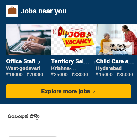
Jobs near you
Office Staff
Territory Sales
Child Care and
Manager
Patient care
West-godavari
Krishna-
Hyderabad
vijayawada
₹18000 - ₹20000
₹25000 - ₹33000
₹16000 - ₹35000
Explore more jobs
సంబంధిత పోస్ట్