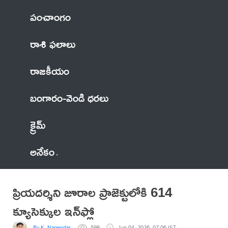
పంచాంగం
రాశి ఫలాలు
రాజకీయం
బంగారం-వెండి ధరలు
క్రైమ్
అనేకం
ప్రియదర్శిని జూరాల ప్రాజెక్టులోకి 614
క్యూసెక్కుల ఇన్‌ఫ్లో
By K. Nagendar
598
Jun 04, 2026, 07:06 IST