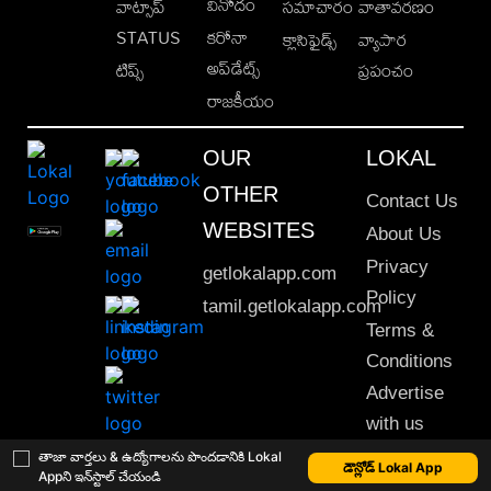
వినోదం
వాట్సాప్
సమాచారం
వాతావరణం
STATUS
కరోనా
క్లాసిఫైడ్స్
వ్యాపార
అప్‌డేట్స్
టిప్స్
ప్రపంచం
రాజకీయం
OUR
LOKAL
OTHER
Contact Us
WEBSITES
About Us
Privacy
getlokalapp.com
Policy
tamil.getlokalapp.com
Terms &
Conditions
Advertise
with us
Sitemap
తాజా వార్తలు & ఉద్యోగాలను పొందడానికి Lokal
డౌన్లోడ్ Lokal App
Appని ఇన్‌స్టాల్ చేయండి
This material may not be published, transmitted, rewritten or redistributed. © 2020 Lokal App. All rights reserved.