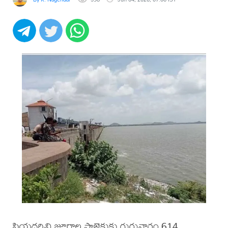
ప్రియదర్శిని జూరాల ప్రాజెక్టుకు గురువారం 614