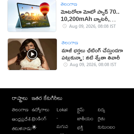
తెలంగాణ
మోటరోలా మోటో ప్యాడ్ 70..
10,200mAh బ్యాటరీ,
5Gతో కొత్త టాబ్లెట్ విడుదల
Aug 09, 2026, 08:08 IST
తెలంగాణ
మాజీ భర్తలు ఛీటింగ్ చేస్తుండగా
పట్టుకున్నా: నటి శ్వేతా తివారీ
Aug 09, 2026, 08:08 IST
రాష్ట్రాలు
ఇతర కేటగిరీలు
తెలంగాణ
ఉద్యోగాలు
Lokal
క్రైమ్
విద్య
-
ట్రెండింగ్
జాతీయం
రైతు
ఆంధ్రప్రదేశ్
మగువ
కుటుంబం
🌟
భక్తి
తమిళనాడు