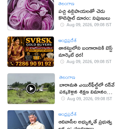
తెలంగాణ
పచ్చి ఉల్లిపాయలతో చెడు
కొలెస్ట్రాల్ దూరం: నిపుణులు
Aug 09, 2026, 09:08 IST
ఆంధ్రప్రదేశ్
తాకట్టులోని బంగారానికి బెస్ట్
మార్కెట్ ధర!
Aug 09, 2026, 09:08 IST
తెలంగాణ
బారామతి ఎయిర్‌ఫీల్డ్‌లో రన్‌వే
పక్కకెళ్లిన శిక్షణ విమానం
(వీడియో)
Aug 09, 2026, 09:08 IST
ఆంధ్రప్రదేశ్
ఆదివాసీల అభ్యున్నతే ప్రభుత్వ
లక్ష్యం: చంద్రబాబు