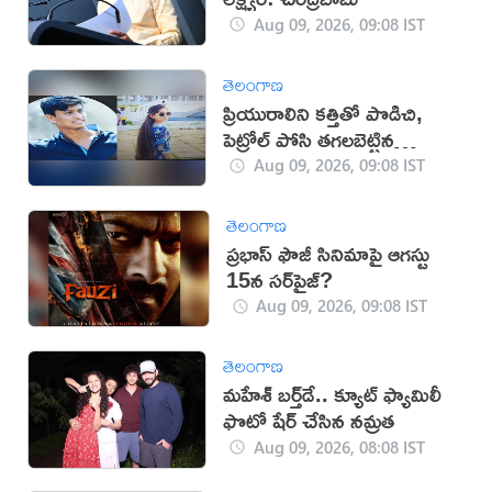
Aug 09, 2026, 09:08 IST
తెలంగాణ
ప్రియురాలిని కత్తితో పొడిచి,
పెట్రోల్ పోసి తగలబెట్టిన
ప్రియుడు!
Aug 09, 2026, 09:08 IST
తెలంగాణ
ప్రభాస్ ఫౌజీ సినిమాపై ఆగస్టు
15న సర్‌ప్రైజ్?
Aug 09, 2026, 09:08 IST
తెలంగాణ
మహేశ్‌ బర్త్‌డే.. క్యూట్‌ ఫ్యామిలీ
ఫొటో షేర్ చేసిన నమ్రత
Aug 09, 2026, 08:08 IST