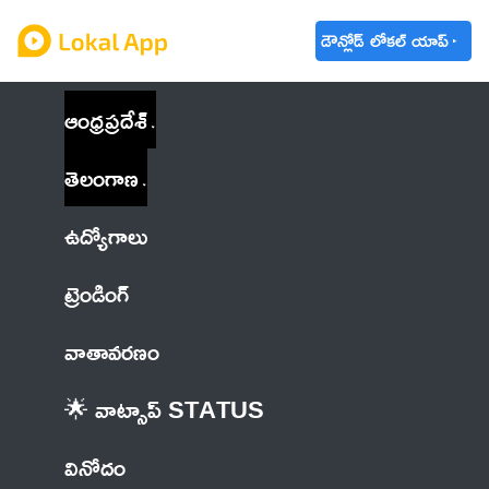
డౌన్లోడ్ లోకల్ యాప్
ఆంధ్రప్రదేశ్
తెలంగాణ
ఉద్యోగాలు
ట్రెండింగ్
వాతావరణం
🌟 వాట్సాప్ STATUS
వినోదం