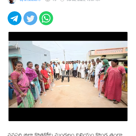
వనపర్తి జిల్లా కొత్తకోట మండలం విలియం కొండ తండా,