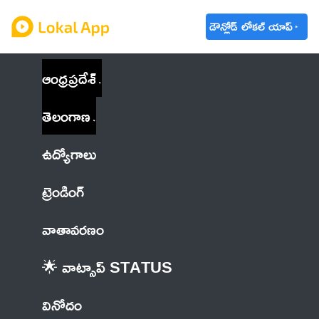
డౌన్లోడ్ లోకల్ యాప్
ఆంధ్రప్రదేశ్
తెలంగాణ
ఉద్యోగాలు
ట్రెండింగ్
వాతావరణం
🌟 వాట్సాప్ STATUS
వినోదం