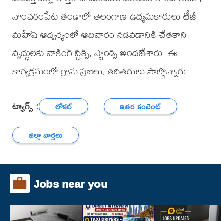
నాంచరంపేట తండాలో తెలంగాణ ఉద్యమకారులు టీజీ
మహేష్ ఆధ్వర్యంలో ఆదివారం నడవడానికి చేతకాని
వృద్ధులకు వాకింగ్ స్టిక్స్, స్టాండ్స్ అందజేశారు. ఈ
కార్యక్రమంలో గ్రామ ప్రజలు, తదితరులు పాల్గొన్నారు.
ట్యాగ్స్ :
లోకల్
ఇతర కంటెంట్
జిల్లా వార్తలు
Jobs near you