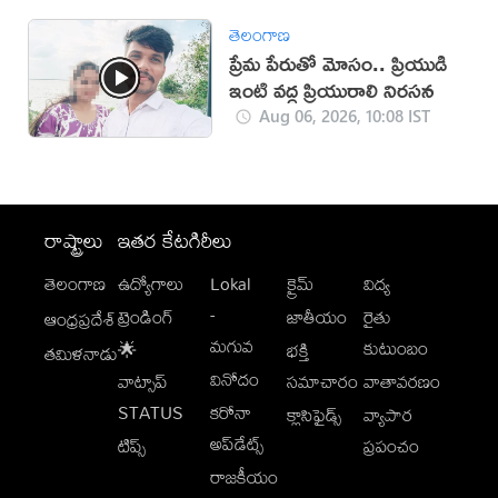
తెలంగాణ
ప్రేమ పేరుతో మోసం.. ప్రియుడి
ఇంటి వద్ద ప్రియురాలి నిరసన
Aug 06, 2026, 10:08 IST
రాష్ట్రాలు
ఇతర కేటగిరీలు
తెలంగాణ
ఉద్యోగాలు
Lokal
క్రైమ్
విద్య
-
ట్రెండింగ్
జాతీయం
రైతు
ఆంధ్రప్రదేశ్
మగువ
కుటుంబం
🌟
భక్తి
తమిళనాడు
వినోదం
వాట్సాప్
సమాచారం
వాతావరణం
STATUS
కరోనా
క్లాసిఫైడ్స్
వ్యాపార
అప్‌డేట్స్
టిప్స్
ప్రపంచం
రాజకీయం