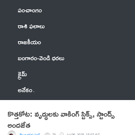
పంచాంగం
రాశి ఫలాలు
రాజకీయం
బంగారం-వెండి ధరలు
క్రైమ్
అనేకం
కొత్తకోట: వృద్ధులకు వాకింగ్ స్టిక్స్, స్టాండ్స్
అందజేత
By జి.రవికుమార్
75
Jul 06, 2025, 15:07 IST