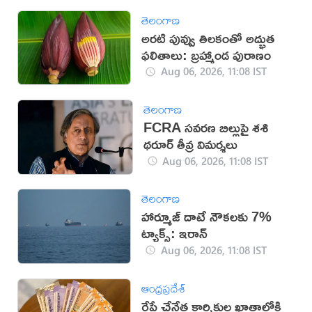
తెలంగాణ
అరటి పువ్వు తిలకంతో అద్భుత
ఫలితాలు: బ్రహ్మాండ పురాణం
Aug 06, 2026, 11:08 IST
తెలంగాణ
FCRA సవరణ బిల్లుపై శశి
థరూర్ తీవ్ర విమర్శలు
Aug 06, 2026, 11:08 IST
తెలంగాణ
హార్మూజ్ దాటే నౌకలకు 7%
ట్యాక్స్: ఇరాన్
Aug 06, 2026, 11:08 IST
ఆంధ్రప్రదేశ్
రేపే చేనేత కార్మికుల ఖాతాల్లోకి