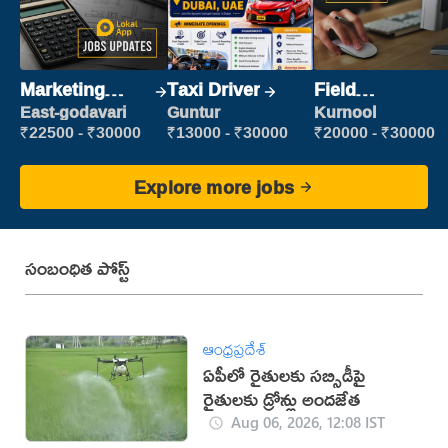
Marketing
Taxi Driver
Field
Executive
Marketing
East-godavari
Guntur
Kurnool
Executive
₹22500 - ₹30000
₹13000 - ₹30000
₹20000 - ₹30000
Explore more jobs
సంబంధిత పోస్ట్
ఆంధ్రప్రదేశ్
ఏపీలో రైతులకు సబ్సిడీపై
రైతులకు డ్రోన్లు అందజేత
Aug 06, 2026, 12:08 IST