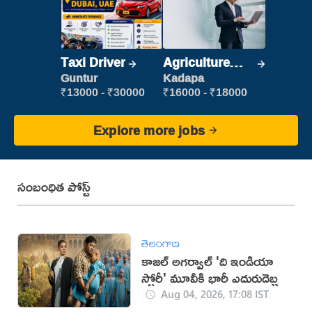
Taxi Driver
Agriculture
Labour
Guntur
Kadapa
₹13000 - ₹30000
₹16000 - ₹18000
Explore more jobs
సంబంధిత పోస్ట్
తెలంగాణ
కాజల్ అగర్వాల్ 'ది ఇండియా
స్టోరీ' మూవీకి భారీ ఎదురుదెబ్బ
Aug 04, 2026, 17:08 IST