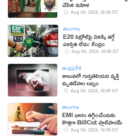
చేసిన మహిళ
Aug 04, 2026, 16:08 IST
తెలంగాణ
E20 పెట్రోల్‌పై వెనక్కి తగ్గే
పరిస్థితి లేదు: కేంద్రం
Aug 04, 2026, 16:08 IST
ఆంధ్రప్రదేశ్
కాలువలో గుర్తుతెలియని వ్యక్తి
మృతదేహం లభ్యం
Aug 04, 2026, 16:08 IST
తెలంగాణ
EMI భారం తగ్గించేందుకు
కొత్తగా BillCut ప్లాట్‌ఫారమ్
Aug 04, 2026, 16:08 IST