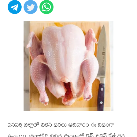
వనపర్తి జిల్లాలో చికెన్ ధరలు ఆదివారం ఈ విధంగా
ఉన్నాయి. జిల్లాలోని వివిధ ప్రాంతాల్లో డ్రెస్డ్ చికెన్ కేజీ ధర