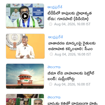
ఆంధ్రప్రదేశ్
టీడీపీలో కాపులకు ప్రాధాన్యత
లేదు: గూడపాటి (వీడియో)
Aug 04, 2026, 16:08 IST
ఆంధ్రప్రదేశ్
వాతావరణ మార్పులపై రైతులకు
అవగాహన కల్పించాలి: సీఎం
Aug 04, 2026, 16:08 IST
తెలంగాణ
బీమా లేని వాహనాలకు పెట్రోల్
బంద్: సుప్రీంకోర్టు
Aug 04, 2026, 16:08 IST
తెలంగాణ
భార్యను కత్తితో దారుణంగా హత్య