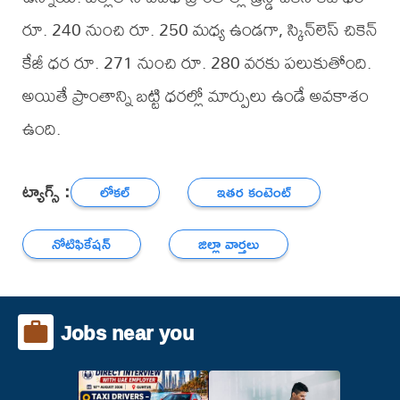
రూ. 240 నుంచి రూ. 250 మధ్య ఉండగా, స్కిన్‌లెస్ చికెన్
కేజీ ధర రూ. 271 నుంచి రూ. 280 వరకు పలుకుతోంది.
అయితే ప్రాంతాన్ని బట్టి ధరల్లో మార్పులు ఉండే అవకాశం
ఉంది.
ట్యాగ్స్ :
లోకల్
ఇతర కంటెంట్
నోటిఫికేషన్
జిల్లా వార్తలు
Jobs near you