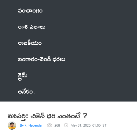
పంచాంగం
రాశి ఫలాలు
రాజకీయం
బంగారం-వెండి ధరలు
క్రైమ్
అనేకం
వనపర్తి: చికెన్ ధర ఎంతంటే ?
By K. Nagendar
268
May 31, 2026, 01:05 IST