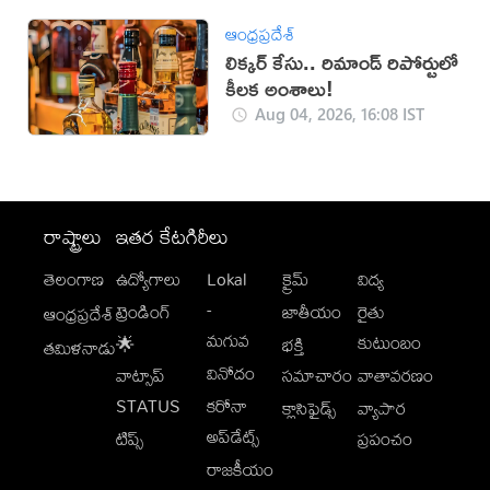
ఆంధ్రప్రదేశ్
లిక్కర్ కేసు.. రిమాండ్​ రిపోర్టులో
కీలక అంశాలు!
Aug 04, 2026, 16:08 IST
రాష్ట్రాలు
ఇతర కేటగిరీలు
తెలంగాణ
ఉద్యోగాలు
Lokal
క్రైమ్
విద్య
-
ట్రెండింగ్
జాతీయం
రైతు
ఆంధ్రప్రదేశ్
మగువ
కుటుంబం
🌟
భక్తి
తమిళనాడు
వినోదం
వాట్సాప్
సమాచారం
వాతావరణం
STATUS
కరోనా
క్లాసిఫైడ్స్
వ్యాపార
అప్‌డేట్స్
టిప్స్
ప్రపంచం
రాజకీయం