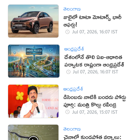
తెలంగాణ
జులైలో టాటా మోటార్స్ భారీ
ఆఫర్లు!
Jul 07, 2026, 16:07 IST
ఆంధ్రప్రదేశ్
దేశంలోనే తొలి ఏఐ-ఆధారిత
పర్యాటక రాష్ట్రంగా ఆంధ్రప్రదేశ్
Jul 07, 2026, 16:07 IST
ఆంధ్రప్రదేశ్
డిసెంబరు నాటికి బందరు పోర్టు
పూర్తి: మంత్రి కొల్లు రవీంద్ర
Jul 07, 2026, 15:07 IST
తెలంగాణ
చైనాలో కుండపోత వర్షాలు: