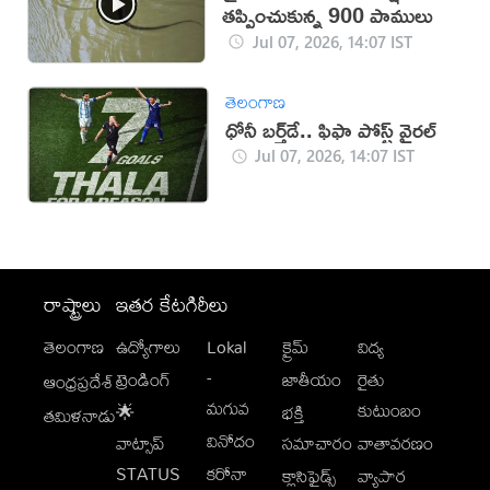
తప్పించుకున్న 900 పాములు
Jul 07, 2026, 14:07 IST
తెలంగాణ
ధోనీ బర్త్‌డే.. ఫిఫా పోస్ట్ వైరల్
Jul 07, 2026, 14:07 IST
రాష్ట్రాలు
ఇతర కేటగిరీలు
తెలంగాణ
ఉద్యోగాలు
Lokal
క్రైమ్
విద్య
-
ట్రెండింగ్
జాతీయం
రైతు
ఆంధ్రప్రదేశ్
మగువ
కుటుంబం
🌟
భక్తి
తమిళనాడు
వినోదం
వాట్సాప్
సమాచారం
వాతావరణం
STATUS
కరోనా
క్లాసిఫైడ్స్
వ్యాపార