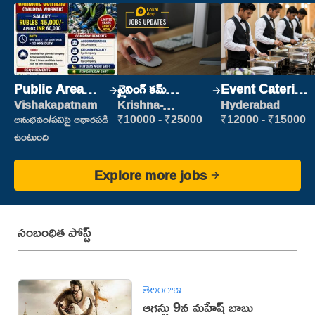
Public Area
ట్రైనింగ్ కమ్
Event Catering
Cleaner
ప్లేస్‌మెంట్
Staff
Vishakapatnam
Krishna-
Hyderabad
vijayawada
అనుభవం/పనిపై ఆధారపడి
₹10000 - ₹25000
₹12000 - ₹15000
ఉంటుంది
Explore more jobs
సంబంధిత పోస్ట్
తెలంగాణ
ఆగస్టు 9న మహేష్ బాబు