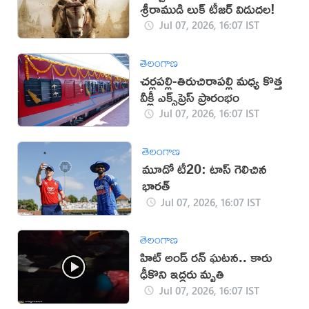
శ్రీరాముడి లుక్ టీజర్ విడుదల!
Jul 07, 2026, 16:07 IST
తెలంగాణ
చర్లపల్లి-తిరుచిరాపల్లి మధ్య కొత్త
వీక్లీ ఎక్స్‌ప్రెస్ ప్రారంభం
Jul 07, 2026, 16:07 IST
తెలంగాణ
మూడో టీ20: టాస్ గెలిచిన
భారత్
Jul 07, 2026, 16:07 IST
తెలంగాణ
హిట్ అండ్ రన్ ఘటన.. కారు
ఢీకొని ఇద్దరు మృతి
Jul 07, 2026, 16:07 IST