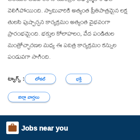
వెలిగిపోయింది. స్వామివారికి అత్యంత ప్రీతిపాత్రమైన లక్ష
తులసి పుష్పార్చన కార్యక్రమం అత్యంత వైభవంగా
ప్రారంభమైంది. భక్తుల కోలాహలం, వేద పండితుల
మంత్రోచ్ఛారణల మధ్య ఈ పవిత్ర కార్యక్రమం కన్నుల
పండువగా సాగింది.
ట్యాగ్స్ :
లోకల్
భక్తి
జిల్లా వార్తలు
Jobs near you