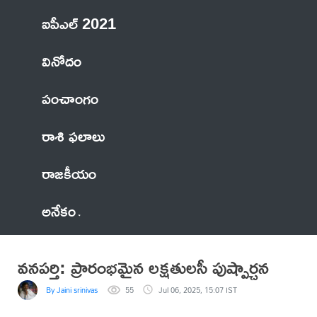
ఐపీఎల్ 2021
వినోదం
పంచాంగం
రాశి ఫలాలు
రాజకీయం
అనేకం
వనపర్తి: ప్రారంభమైన లక్షతులసీ పుష్పార్చన
By Jaini srinivas
55
Jul 06, 2025, 15:07 IST