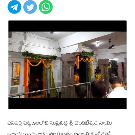
వనపర్తి పట్టణంలోని సుప్రసిద్ధ శ్రీ వెంకటేశ్వర స్వామి
ఆలయం ఆదివారం సాయంత్రం ఆధ్యాత్మిక శోభతో