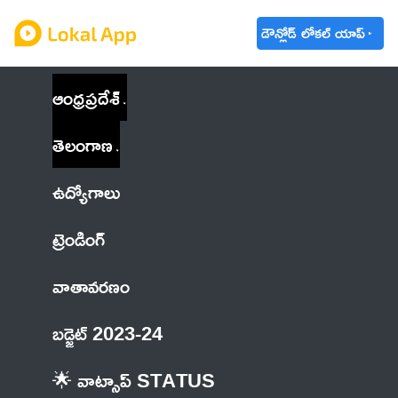
డౌన్లోడ్ లోకల్ యాప్
ఆంధ్రప్రదేశ్
తెలంగాణ
ఉద్యోగాలు
ట్రెండింగ్
వాతావరణం
బడ్జెట్ 2023-24
🌟 వాట్సాప్ STATUS