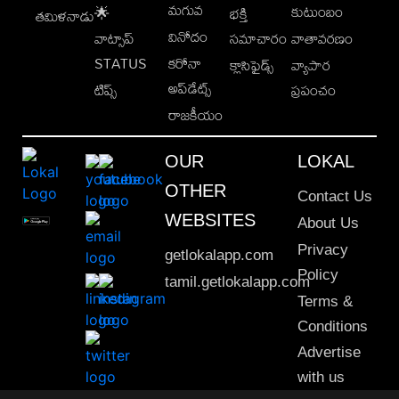
మగువ
కుటుంబం
🌟
భక్తి
తమిళనాడు
వినోదం
వాట్సాప్
సమాచారం
వాతావరణం
STATUS
కరోనా
క్లాసిఫైడ్స్
వ్యాపార
అప్‌డేట్స్
టిప్స్
ప్రపంచం
రాజకీయం
OUR
LOKAL
OTHER
Contact Us
WEBSITES
About Us
Privacy
getlokalapp.com
Policy
tamil.getlokalapp.com
Terms &
Conditions
Advertise
with us