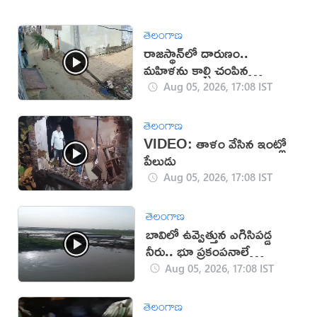
తెలంగాణ
రాజస్థాన్‌లో దారుణం..
మహిళను కాల్చి చంపిన
యువకుడు (వీడియో)
Aug 05, 2026, 17:08 IST
తెలంగాణ
VIDEO: తాళం వేసిన ఇంట్లో
పేలుడు
Aug 05, 2026, 17:08 IST
తెలంగాణ
బావిలో ఉవ్వెత్తున ఎగిసిపడ్డ
నీరు.. భూ ప్రకంపనాలే
కారణమా?
Aug 05, 2026, 17:08 IST
తెలంగాణ