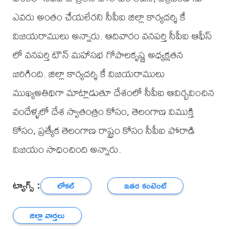
ఎవరు అంతం చేయలేరని సీపీఐ జిల్లా కార్యదర్శి కే
విజయరాములు అన్నారు. ఆదివారం వనపర్తి సీపీఐ ఆఫీస్
లో వనపర్తి టౌన్ మహాసభ గోపాలకృష్ణ అధ్యక్షతన
జరిగింది. జిల్లా కార్యదర్శి కే విజయరాములు
ముఖ్యఅతిథిగా మాట్లాడుతూ దేశంలో సీపీఐ ఆవిర్భవించిన
వందేళ్ళలో దేశ స్వాతంత్రం కోసం, తెలంగాణ విముక్తి
కోసం, ప్రత్యేక తెలంగాణ రాష్ట్రం కోసం సీపీఐ పోరాడి
విజయం సాధించింది అన్నారు.
ట్యాగ్స్ :
లోకల్
ఇతర కంటెంట్
జిల్లా వార్తలు