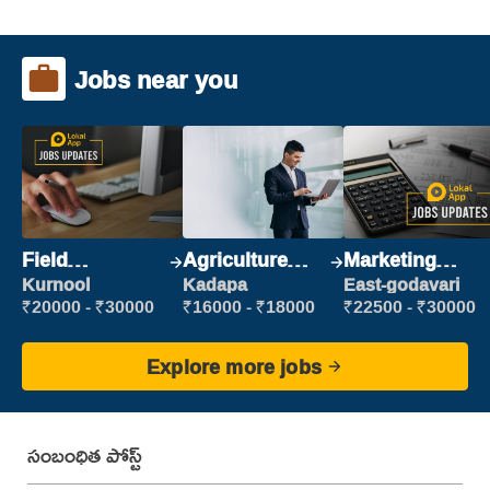
Jobs near you
Field
Agriculture
Marketing
Marketing
Labour
Executive
Kurnool
Kadapa
East-godavari
Executive
₹20000 - ₹30000
₹16000 - ₹18000
₹22500 - ₹30000
Explore more jobs
సంబంధిత పోస్ట్