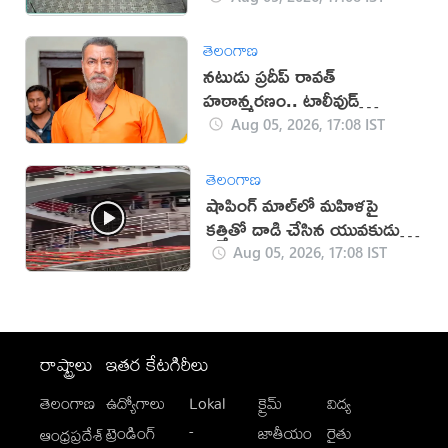
తెలంగాణ
నటుడు ప్రదీప్ రావత్
హఠాన్మరణం.. టాలీవుడ్
స్పందనపై విమర్శలు
Aug 05, 2026, 17:08 IST
తెలంగాణ
షాపింగ్ మాల్‌లో మహిళపై
కత్తితో దాడి చేసిన యువకుడు
(వీడియో)
Aug 05, 2026, 17:08 IST
రాష్ట్రాలు
ఇతర కేటగిరీలు
తెలంగాణ
ఉద్యోగాలు
Lokal
క్రైమ్
విద్య
-
ట్రెండింగ్
జాతీయం
రైతు
ఆంధ్రప్రదేశ్