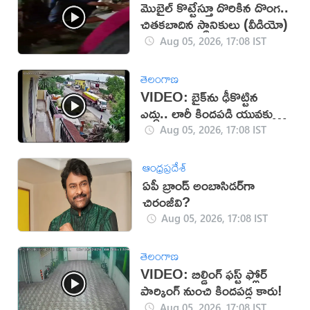
మొబైల్ కొట్టేస్తూ దొరికిన దొంగ..
చితకబాదిన స్థానికులు (వీడియో)
Aug 05, 2026, 17:08 IST
తెలంగాణ
VIDEO: బైక్‌ను ఢీకొట్టిన
ఎద్దు.. లారీ కిందపడి యువకుడు
మృతి!
Aug 05, 2026, 17:08 IST
ఆంధ్రప్రదేశ్
ఏపీ బ్రాండ్ అంబాసిడర్‌గా
చిరంజీవి?
Aug 05, 2026, 17:08 IST
తెలంగాణ
VIDEO: బిల్డింగ్ ఫస్ట్ ఫ్లోర్
పార్కింగ్ నుంచి కిందపడ్డ కారు!
Aug 05, 2026, 17:08 IST