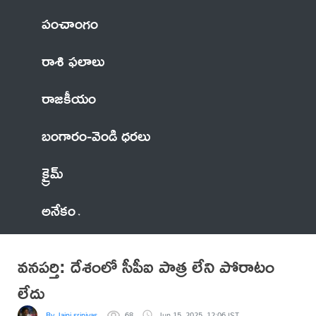
పంచాంగం
రాశి ఫలాలు
రాజకీయం
బంగారం-వెండి ధరలు
క్రైమ్
అనేకం
వనపర్తి: దేశంలో సీపీఐ పాత్ర లేని పోరాటం
లేదు
By Jaini srinivas
68
Jun 15, 2025, 12:06 IST