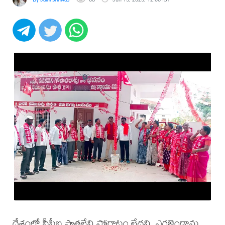
దేశంలో సీపీఐ పాత్రలేని పోరాటం లేదని, ఎర్రజెండాను