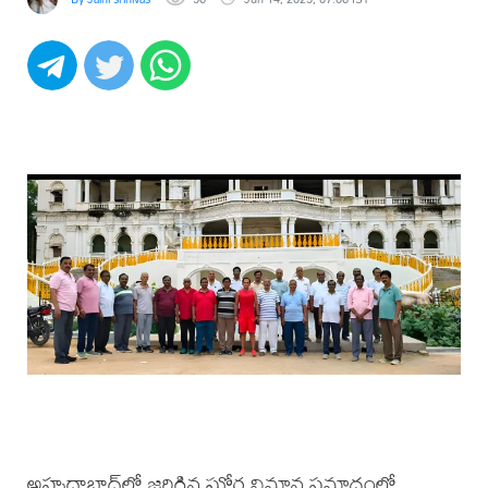
అహ్మదాబాద్‌లో జరిగిన ఘోర విమాన ప్రమాదంలో