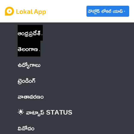
డౌన్లోడ్ లోకల్ యాప్
ఆంధ్రప్రదేశ్
తెలంగాణ
ఉద్యోగాలు
ట్రెండింగ్
వాతావరణం
🌟 వాట్సాప్ STATUS
వినోదం