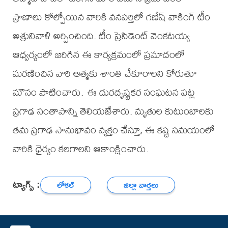
ప్రాణాలు కోల్పోయిన వారికి వనపర్తిలో గణేష్ వాకింగ్ టీం
అశ్రునివాళి అర్పించింది. టీం ప్రెసిడెంట్ వెంకటయ్య
ఆధ్వర్యంలో జరిగిన ఈ కార్యక్రమంలో ప్రమాదంలో
మరణించిన వారి ఆత్మకు శాంతి చేకూరాలని కోరుతూ
మౌనం పాటించారు. ఈ దురదృష్టకర సంఘటన పట్ల
ప్రగాఢ సంతాపాన్ని తెలియజేశారు. మృతుల కుటుంబాలకు
తమ ప్రగాఢ సానుభావం వ్యక్తం చేస్తూ, ఈ కష్ట సమయంలో
వారికి ధైర్యం కలగాలని ఆకాంక్షించారు.
ట్యాగ్స్ :
లోకల్
జిల్లా వార్తలు