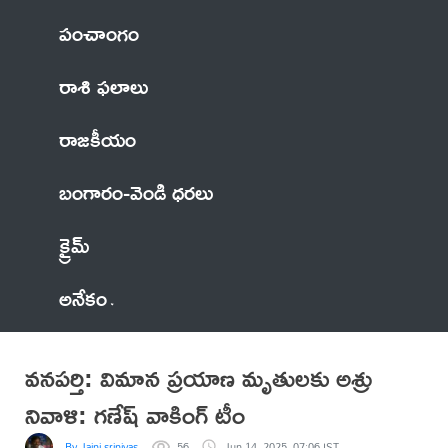
పంచాంగం
రాశి ఫలాలు
రాజకీయం
బంగారం-వెండి ధరలు
క్రైమ్
అనేకం
వనపర్తి: విమాన ప్రయాణ మృతులకు అశ్రు
నివాళి: గణేష్ వాకింగ్ టీం
By Jaini srinivas
56
Jun 14, 2025, 07:06 IST