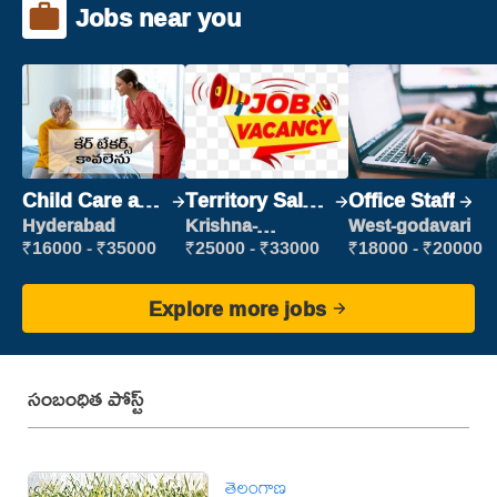
Jobs near you
Child Care and
Territory Sales
Office Staff
Patient care
Manager
Hyderabad
Krishna-
West-godavari
vijayawada
₹16000 - ₹35000
₹25000 - ₹33000
₹18000 - ₹20000
Explore more jobs
సంబంధిత పోస్ట్
తెలంగాణ