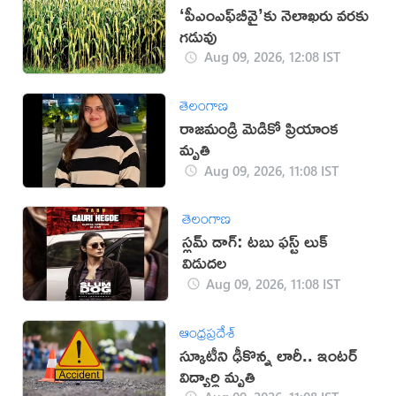
‘పీఎంఎఫ్‌బీవై’కు నెలాఖరు వరకు
గడువు
Aug 09, 2026, 12:08 IST
తెలంగాణ
రాజమండ్రి మెడికో ప్రియాంక
మృతి
Aug 09, 2026, 11:08 IST
తెలంగాణ
స్లమ్ డాగ్: టబు ఫస్ట్ లుక్
విడుదల
Aug 09, 2026, 11:08 IST
ఆంధ్రప్రదేశ్
స్కూటీని ఢీకొన్న లారీ.. ఇంటర్‌
విద్యార్థి మృతి