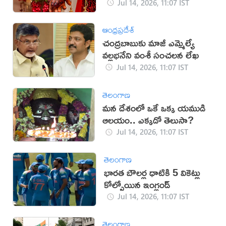
Jul 14, 2026, 11:07 IST
ఆంధ్రప్రదేశ్
చంద్రబాబుకు మాజీ ఎమ్మెల్యే
వల్లభనేని వంశీ సంచలన లేఖ
Jul 14, 2026, 11:07 IST
తెలంగాణ
మన దేశంలో ఒకే ఒక్క యముడి
ఆలయం.. ఎక్కడో తెలుసా?
Jul 14, 2026, 11:07 IST
తెలంగాణ
భారత బౌలర్ల ధాటికి 5 వికెట్లు
కోల్పోయిన ఇంగ్లండ్
Jul 14, 2026, 11:07 IST
తెలంగాణ