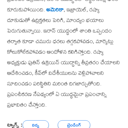
కూరుకుపోయింది.
అమెరికా
, ఇజ్రాయెల్, రష్యా
దూకుడుతో ఉద్రిక్తతలు పెరిగి, మాంద్యం భయాలు
పెరుగుతున్నాయి. ఇరాన్ యుద్ధంలో శాంతి ఒప్పందం
తర్వాత కూడా చమురు ధరలు తగ్గకపోవడం, మార్కెట్లు
కోలుకోలేకపోవడం ఆందోళన కలిగిస్తోంది. రష్యా
అధ్యక్షుడు పుతిన్ ఉక్రెయిన్ యుద్ధాన్ని తీవ్రతరం చేయాలని
ఆదేశించడం, కీవ్‌లో విదేశీయులను వెళ్లిపోవాలని
సూచించడం పరిస్థితిని మరింత దిగజార్చుతోంది.
ప్రపంచీకరణ నేపథ్యంలో ఏ యుద్ధమైనా ప్రపంచాన్ని
ప్రభావితం చేస్తోంది.
ట్యాగ్స్ :
విద్య
ట్రెండింగ్