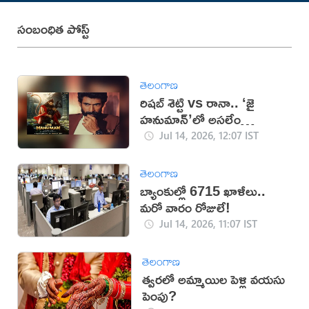
సంబంధిత పోస్ట్
తెలంగాణ
రిషబ్ శెట్టి vs రానా.. ‘జై
హనుమాన్’లో అసలేం
జరుగుతుంది?
Jul 14, 2026, 12:07 IST
తెలంగాణ
బ్యాంకుల్లో 6715 ఖాళీలు..
మ‌రో వారం రోజులే!
Jul 14, 2026, 11:07 IST
తెలంగాణ
త్వరలో అమ్మాయిల పెళ్లి వయసు
పెంపు?