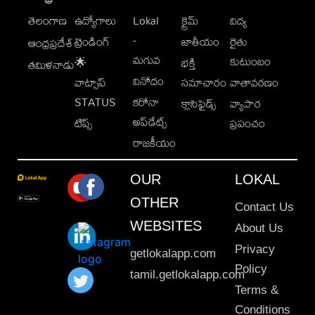
తెలంగాణ
ఉద్యోగాలు
Lokal
క్రైమ్
విద్య
-
ట్రెండింగ్
జాతీయం
రైతు
ఆంధ్రప్రదేశ్
మగువ
కుటుంబం
🌟
భక్తి
తమిళనాడు
వినోదం
వాట్సాప్
సమాచారం
వాతావరణం
STATUS
కరోనా
క్లాసిఫైడ్స్
వ్యాపార
అప్‌డేట్స్
టిప్స్
ప్రపంచం
రాజకీయం
OUR
LOKAL
OTHER
Contact Us
WEBSITES
About Us
Privacy
getlokalapp.com
Policy
tamil.getlokalapp.com
Terms &
Conditions