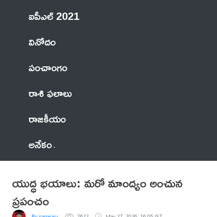
ఐపీఎల్ 2021
వినోదం
పంచాంగం
రాశి ఫలాలు
రాజకీయం
అనేకం
యుద్ధ భయాలు: మరో మాంద్యం అంచున
ప్రపంచం
By nagaraju
7622
May 27, 2026, 16:05 IST