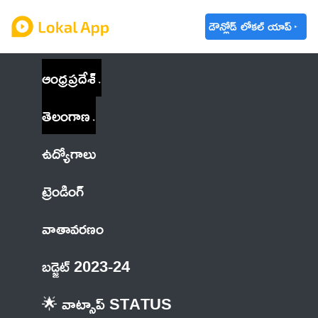
డౌన్లోడ్ లోకల్ యాప్
ఆంధ్రప్రదేశ్
తెలంగాణ
ఉద్యోగాలు
ట్రెండింగ్
వాతావరణం
బడ్జెట్ 2023-24
🌟 వాట్సాప్ STATUS