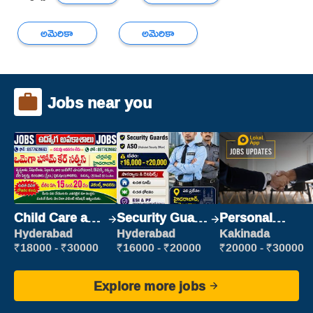
అమెరికా
అమెరికా
Jobs near you
Child Care and
Security Guard
Personal
Patient care
(Security)
Assistant
Hyderabad
Hyderabad
Kakinada
₹18000 - ₹30000
₹16000 - ₹20000
₹20000 - ₹30000
Explore more jobs