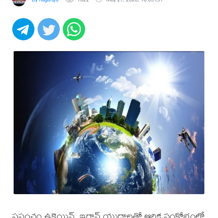
ప్రపంచం ఉక్రెయిన్, ఇరాన్ యుద్ధాలతో ఆర్థిక సంక్షోభంలో