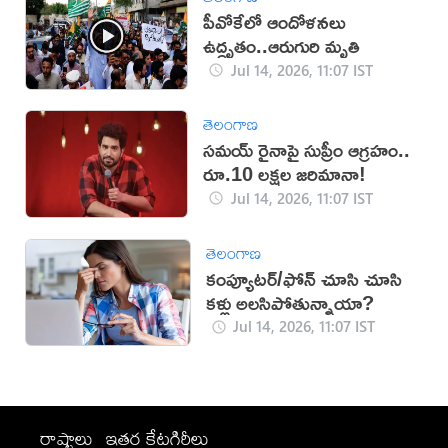
పీవోకేలో ఆందోళనలు
ఉద్ధృతం..ఆరుగురి మృతి
Jul 14, 2026, 11:07 IST
తెలంగాణ
సమయ్ రైనాపై సుప్రీం ఆగ్రహం..
రూ.10 లక్షల జరిమానా!
Jul 14, 2026, 11:07 IST
తెలంగాణ
కంప్యూటర్/ఫోన్ చూసి చూసి
కళ్లు అలసిపోతున్నాయా?
Jul 14, 2026, 11:07 IST
రాష్ట్రాలు
ఇతర కేటగిరీలు