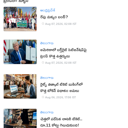
ట్రెండింగ్ న్యూస్
ఆంధ్రప్రదేశ్
రేపు మన్యం బంద్‌?
Aug 07, 2026, 02:08 IST
తెలంగాణ
అమెరికాలో బర్త్‌రైట్ సిటిజన్‌షిప్‌పై
ట్రంప్ కొత్త ఉత్తర్వులు
Aug 07, 2026, 02:08 IST
తెలంగాణ
రైల్వే తత్కాల్ టికెట్ బుకింగ్‌లో
కొత్త టోకెన్ విధానం అమలు
Aug 06, 2026, 17:08 IST
తెలంగాణ
చెత్తలో పడేసిన లాటరీ టికెట్..
రూ.11 కోట్లు గెలుచుకుంది!