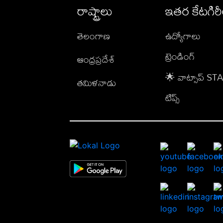
రాష్ట్రాలు
ఇతర కేటగిర
తెలంగాణ
ఉద్యోగాలు
ట్రెండింగ్
ఆంధ్రప్రదేశ్
🌟 వాట్సాప్ S
తమిళనాడు
టిప్స్