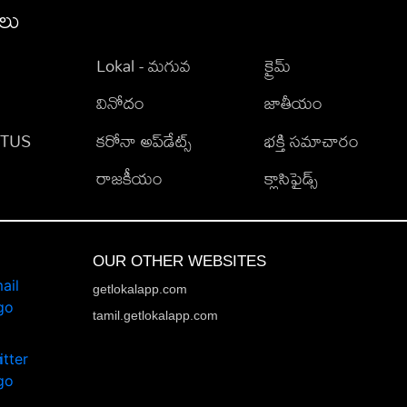
ీలు
Lokal - మగువ
క్రైమ్
వినోదం
జాతీయం
TATUS
కరోనా అప్‌డేట్స్
భక్తి సమాచారం
రాజకీయం
క్లాసిఫైడ్స్
OUR OTHER WEBSITES
getlokalapp.com
tamil.getlokalapp.com