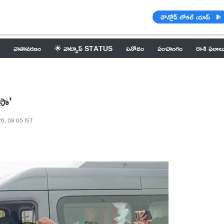
డౌన్లోడ్ లోకల్ యాప్
వాతావరణం
🌟 వాట్సాప్ STATUS
వినోదం
పంచాంగం
రాశి ఫలాల
సా'
6, 08:05 IST