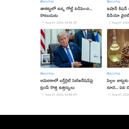
తెలంగాణ
తెలంగాణ
తాకట్టులో ఉన్న గోల్డ్ విడిపించి..
ఇషాన్ కిషన్
కొనబడును
వీడియో వైరల
Aug 07, 2026, 02:08 IST
Aug 07, 2026
తెలంగాణ
తెలంగాణ
అమెరికాలో బర్త్‌రైట్ సిటిజన్‌షిప్‌పై
పిల్లల జుట్టు
ట్రంప్ కొత్త ఉత్తర్వులు
నూనె.. ఏది బ
Aug 07, 2026, 02:08 IST
Aug 07, 2026