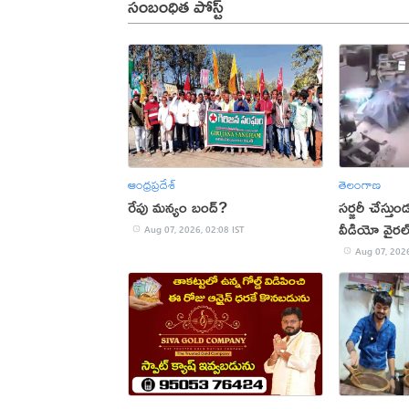
సంబంధిత పోస్ట్
ఆంధ్రప్రదేశ్
తెలంగాణ
రేపు మన్యం బంద్‌?
సర్జరీ చేస్త
వీడియో వైరల
Aug 07, 2026, 02:08 IST
Aug 07, 2026