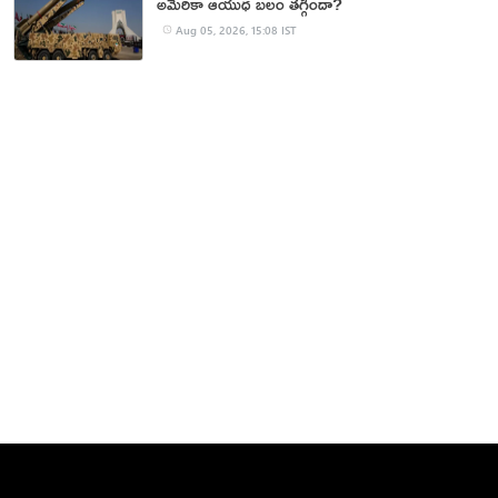
అమెరికా ఆయుధ బలం తగ్గిందా?
Aug 05, 2026, 15:08 IST