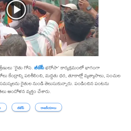
్రేణులు 'రైతు గోస.
బీజేపీ
భరోసా' కార్యక్రమంలో భాగంగా
ోలు కేంద్రాన్ని పరిశీలించి, మద్దతు ధర, తూకాల్లో వ్యత్యాసాలు, సంచుల
మస్యలను రైతుల నుండి తెలుసుకున్నారు. పండించిన పంటను
తలు ఆందోళన వ్యక్తం చేశారు.
ు
బీజేపీ
రాజకీయాలు