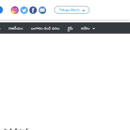
Telugu తెలుగు
ు
రాజకీయం
బంగారం-వెండి ధరలు
క్రైమ్
అనేకం