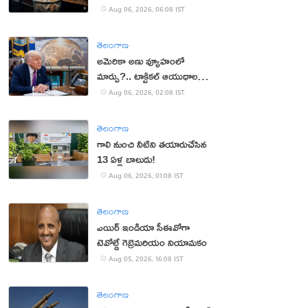
Aug 06, 2026, 06:08 IST
తెలంగాణ
అమెరికా అణు వ్యూహంలో
మార్పు?.. టాక్టికల్ ఆయుధాలకు
ప్రాధాన్యం!
Aug 06, 2026, 02:08 IST
తెలంగాణ
గాలి నుంచి నీటిని తయారుచేసిన
13 ఏళ్ల బాలుడు!
Aug 06, 2026, 01:08 IST
తెలంగాణ
ఎయిర్ ఇండియా సీఈవోగా
టెవోల్డే గెబ్రెమరియం నియామకం
Aug 05, 2026, 16:08 IST
తెలంగాణ