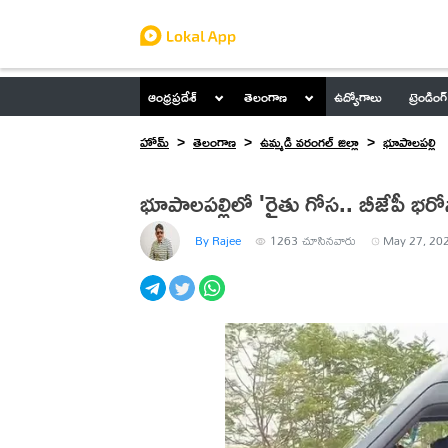
ఆంధ్రప్రదేశ్
తెలంగాణ
ఉద్యోగాలు
ట్రెండింగ్
హోమ్
తెలంగాణ
ఉమ్మడి వరంగల్ జిల్లా
భూపాలపల్లి
భూపాలపల్లిలో 'రైతు గోస.. బీజేపీ భరో
By Rajee
1263
చూసినవారు
May 27, 202