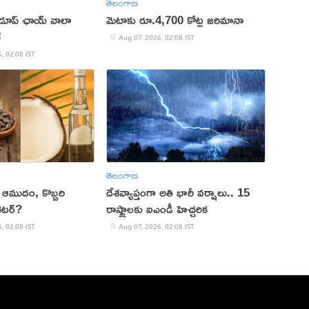
తెలంగాణ
 డూప్ ఛాయ్ వాలా
మెటాకు రూ.4,700 కోట్ల జరిమానా
్
Aug 07, 2026, 02:08 IST
, 02:08 IST
తెలంగాణ
కు ఆముదం, కొబ్బరి
దేశవ్యాప్తంగా అతి భారీ వర్షాలు.. 15
ెటర్?
రాష్ట్రాలకు ఐఎండీ హెచ్చరిక
, 02:08 IST
Aug 07, 2026, 02:08 IST