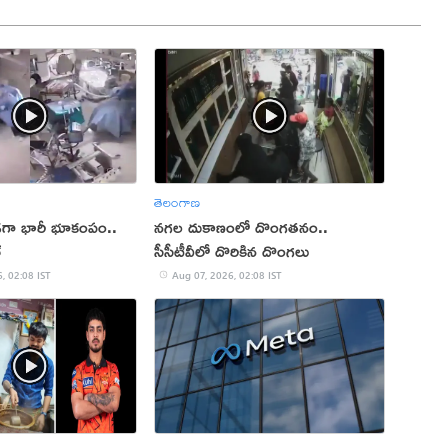
తెలంగాణ
ుండగా భారీ భూకంపం..
నగల దుకాణంలో దొంగతనం..
్
సీసీటీవీలో దొరికిన దొంగలు
, 02:08 IST
Aug 07, 2026, 02:08 IST