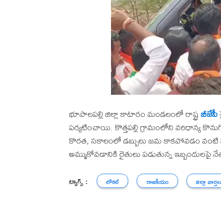
భూపాలపల్లి జిల్లా కాటారం మండలంలో రాష్ట్ర
బీజేపీ
శ
పర్యటించాయి. కొత్తపల్లి గ్రామంలోని వరిధాన్య కొనుగ
కొరత, సకాలంలో డబ్బులు జమ కాకపోవడం వంటి స
అమ్ముకోవడానికి రైతులు పడుతున్న ఇబ్బందులపై నే
ట్యాగ్స్ :
లోకల్
రాజకీయం
జిల్లా వార్తల