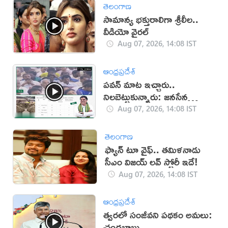
తెలంగాణ
సామాన్య భక్తురాలిగా శ్రీలీల..
వీడియో వైరల్
Aug 07, 2026, 14:08 IST
ఆంధ్రప్రదేశ్
పవన్ మాట ఇచ్చారు..
నిలబెట్టుకున్నారు: జనసేన
(వీడియో)
Aug 07, 2026, 14:08 IST
తెలంగాణ
ఫ్యాన్ టూ వైఫ్.. తమిళనాడు
సీఎం విజయ్ లవ్ స్టోరీ ఇదే!
Aug 07, 2026, 14:08 IST
ఆంధ్రప్రదేశ్
త్వరలో సంజీవని పథకం అమలు:
చంద్రబాబు