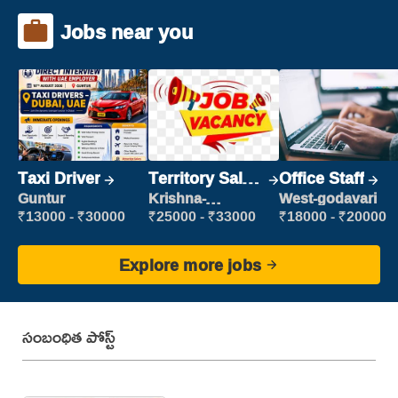
Jobs near you
Taxi Driver
Territory Sales
Office Staff
Manager
Guntur
Krishna-
West-godavari
vijayawada
₹13000 - ₹30000
₹25000 - ₹33000
₹18000 - ₹20000
Explore more jobs
సంబంధిత పోస్ట్