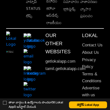
వినోదం
వాట్సాప్
సమాచారం
వాతావరణం
STATUS
కరోనా
క్లాసిఫైడ్స్
వ్యాపార
అప్‌డేట్స్
టిప్స్
ప్రపంచం
రాజకీయం
OUR
LOKAL
OTHER
Contact Us
WEBSITES
About Us
Privacy
getlokalapp.com
Policy
tamil.getlokalapp.com
Terms &
Conditions
Advertise
with us
Sitemap
తాజా వార్తలు & ఉద్యోగాలను పొందడానికి Lokal
డౌన్లోడ్ Lokal App
Appని ఇన్‌స్టాల్ చేయండి
This material may not be published, transmitted, rewritten or redistributed. © 2020 Lokal App. All rights reserved.