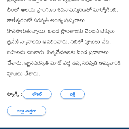
దీంతో ఆలయ ప్రాంగణం శివనామస్మరణతో మార్మోగింది.
కాళేశ్వరంలో సరస్వతీ అంత్య పుష్కరాలు
కొనసాగుతున్నాయి. వివిధ ప్రాంతాలకు చెందిన భక్తులు
త్రివేణి స్నానాలను ఆచరించారు. నదిలో పూజలు చేసి,
దీపాలను వదిలారు. పితృదేవతలకు పిండ ప్రదానాలు
చేశారు. జ్ఞానసరస్వతి ఘాట్ వద్ద ఉన్న సరస్వతి అమ్మవారికి
పూజలు చేశారు.
ట్యాగ్స్ :
లోకల్
భక్తి
జిల్లా వార్తలు