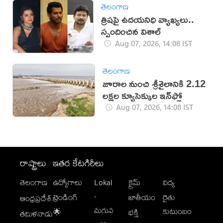
తెలంగాణ
త్రిషపై ఉదయనిధి వ్యాఖ్యలు..
స్పందించిన విశాల్
Aug 07, 2026, 14:08 IST
తెలంగాణ
జూరాల నుంచి శ్రీశైలానికి 2.12
లక్షల క్యూసెక్కుల ఇన్‌ఫ్లో
Aug 07, 2026, 14:08 IST
రాష్ట్రాలు
ఇతర కేటగిరీలు
తెలంగాణ
ఉద్యోగాలు
Lokal
క్రైమ్
విద్య
-
ట్రెండింగ్
జాతీయం
రైతు
ఆంధ్రప్రదేశ్
మగువ
కుటుంబం
🌟
భక్తి
తమిళనాడు