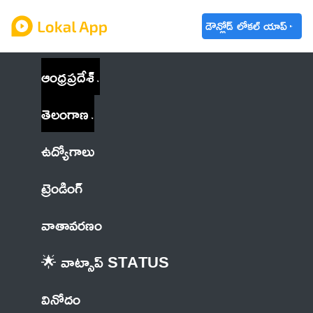
డౌన్లోడ్ లోకల్ యాప్
ఆంధ్రప్రదేశ్
తెలంగాణ
ఉద్యోగాలు
ట్రెండింగ్
వాతావరణం
🌟 వాట్సాప్ STATUS
వినోదం