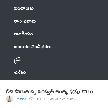
పంచాంగం
రాశి ఫలాలు
రాజకీయం
బంగారం-వెండి ధరలు
క్రైమ్
అనేకం
కొనసాగుతున్న సరస్వతీ అంత్య పుష్క రాలు
By Rajee
1148
May 28, 2026, 23:05 IST