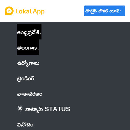
డౌన్లోడ్ లోకల్ యాప్
ఆంధ్రప్రదేశ్
తెలంగాణ
ఉద్యోగాలు
ట్రెండింగ్
వాతావరణం
🌟 వాట్సాప్ STATUS
వినోదం