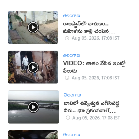
తెలంగాణ
రాజస్థాన్‌లో దారుణం..
మహిళను కాల్చి చంపిన
యువకుడు (వీడియో)
Aug 05, 2026, 17:08 IST
తెలంగాణ
VIDEO: తాళం వేసిన ఇంట్లో
పేలుడు
Aug 05, 2026, 17:08 IST
తెలంగాణ
బావిలో ఉవ్వెత్తున ఎగిసిపడ్డ
నీరు.. భూ ప్రకంపనాలే
కారణమా?
Aug 05, 2026, 17:08 IST
తెలంగాణ