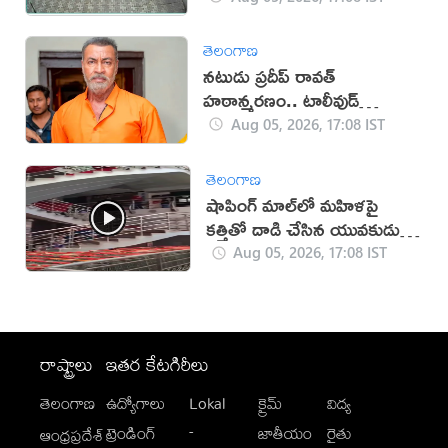
తెలంగాణ
నటుడు ప్రదీప్ రావత్
హఠాన్మరణం.. టాలీవుడ్
స్పందనపై విమర్శలు
Aug 05, 2026, 17:08 IST
తెలంగాణ
షాపింగ్ మాల్‌లో మహిళపై
కత్తితో దాడి చేసిన యువకుడు
(వీడియో)
Aug 05, 2026, 17:08 IST
రాష్ట్రాలు
ఇతర కేటగిరీలు
తెలంగాణ
ఉద్యోగాలు
Lokal
క్రైమ్
విద్య
-
ట్రెండింగ్
జాతీయం
రైతు
ఆంధ్రప్రదేశ్