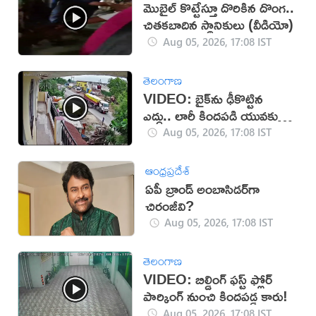
మొబైల్ కొట్టేస్తూ దొరికిన దొంగ..
చితకబాదిన స్థానికులు (వీడియో)
Aug 05, 2026, 17:08 IST
తెలంగాణ
VIDEO: బైక్‌ను ఢీకొట్టిన
ఎద్దు.. లారీ కిందపడి యువకుడు
మృతి!
Aug 05, 2026, 17:08 IST
ఆంధ్రప్రదేశ్
ఏపీ బ్రాండ్ అంబాసిడర్‌గా
చిరంజీవి?
Aug 05, 2026, 17:08 IST
తెలంగాణ
VIDEO: బిల్డింగ్ ఫస్ట్ ఫ్లోర్
పార్కింగ్ నుంచి కిందపడ్డ కారు!
Aug 05, 2026, 17:08 IST