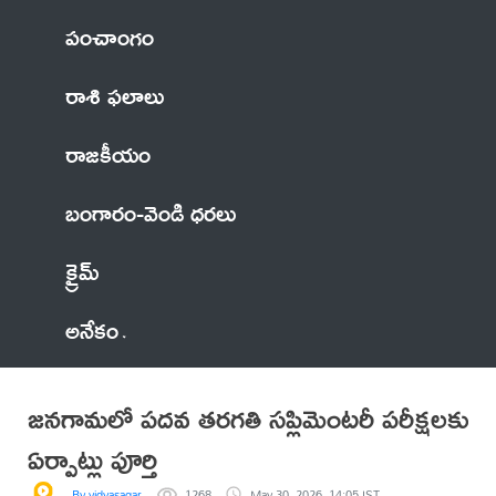
పంచాంగం
రాశి ఫలాలు
రాజకీయం
బంగారం-వెండి ధరలు
క్రైమ్
అనేకం
జనగామలో పదవ తరగతి సప్లిమెంటరీ పరీక్షలకు
ఏర్పాట్లు పూర్తి
By vidyasagar
1268
May 30, 2026, 14:05 IST