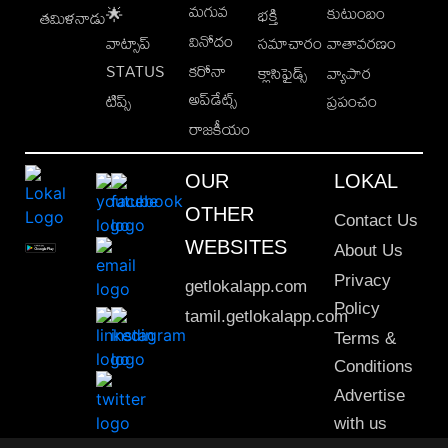
మగువ
కుటుంబం
🌟
భక్తి
తమిళనాడు
వినోదం
వాట్సాప్
సమాచారం
వాతావరణం
STATUS
కరోనా
క్లాసిఫైడ్స్
వ్యాపార
అప్‌డేట్స్
టిప్స్
ప్రపంచం
రాజకీయం
OUR
LOKAL
OTHER
Contact Us
WEBSITES
About Us
Privacy
getlokalapp.com
Policy
tamil.getlokalapp.com
Terms &
Conditions
Advertise
with us