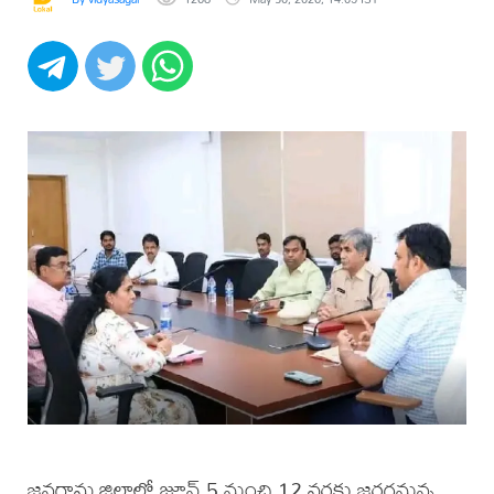
జనగామ జిల్లాలో జూన్ 5 నుంచి 12 వరకు జరగనున్న