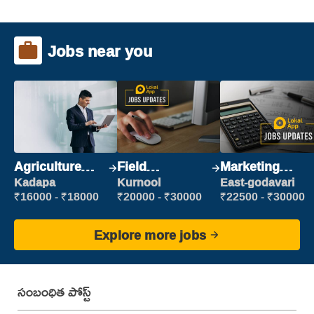
Jobs near you
Agriculture
Field
Marketing
Labour
Marketing
Executive
Kadapa
Kurnool
East-godavari
Executive
₹16000 - ₹18000
₹20000 - ₹30000
₹22500 - ₹30000
Explore more jobs
సంబంధిత పోస్ట్