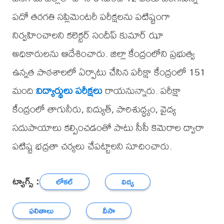
పదో తరగతి సప్లిమెంటరీ పరీక్షలను పటిష్టంగా
నిర్వహించాలని కలెక్టర్ సందీప్ కుమార్ ఝా
అధికారులను ఆదేశించారు. జిల్లా కేంద్రంలోని ప్రభుత్వ
ఉన్నత పాఠశాలలో ఏర్పాటు చేసిన పరీక్షా కేంద్రంలో 151
మంది
విద్యార్థులు
పరీక్షలు
రాయనున్నారు. పరీక్షా
కేంద్రంలో తాగునీరు, విద్యుత్, పారిశుద్ధ్యం, వైద్య
సదుపాయాలు కల్పించడంతో పాటు సీసీ కెమెరాల ద్వారా
పటిష్ట భద్రతా చర్యలు చేపట్టాలని సూచించారు.
ట్యాగ్స్ :
లోకల్
విద్య
ఫలితాలు
వీసా