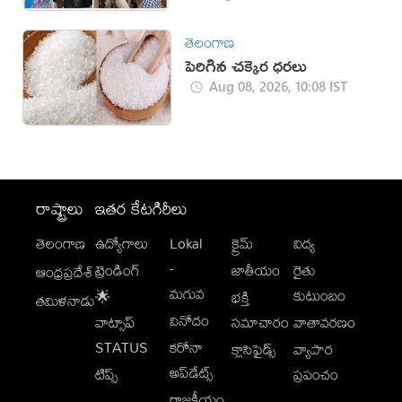
తెలంగాణ
పెరిగిన చక్కెర ధరలు
Aug 08, 2026, 10:08 IST
రాష్ట్రాలు
ఇతర కేటగిరీలు
తెలంగాణ
ఉద్యోగాలు
Lokal
క్రైమ్
విద్య
-
ట్రెండింగ్
జాతీయం
రైతు
ఆంధ్రప్రదేశ్
మగువ
కుటుంబం
🌟
భక్తి
తమిళనాడు
వినోదం
వాట్సాప్
సమాచారం
వాతావరణం
STATUS
కరోనా
క్లాసిఫైడ్స్
వ్యాపార
అప్‌డేట్స్
టిప్స్
ప్రపంచం
రాజకీయం