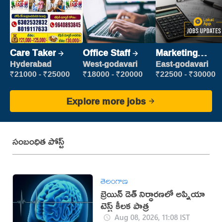
Care Taker
Office Staff
Marketing
Executive
Hyderabad
West-godavari
East-godavari
₹21000 - ₹25000
₹18000 - ₹20000
₹22500 - ₹30000
Explore more jobs
సంబంధిత పోస్ట్
తెలంగాణ
బ్రెయిన్ డెత్ నిర్ధారణలో అప్నియా
టెస్ట్ కీలక పాత్ర
Aug 08, 2026, 11:08 IST