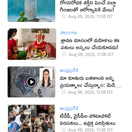
రోగనిరోధక శక్తిని పెంచే సబ్జా
గింజలతో ఆరోగ్యానికి మేలు!
Aug 08, 2026, 11:08 IST
తెలంగాణ
శ్రావణ మాసంలో మహిళలు ఈ
పనులు అస్సలు చేయకూడదు!
Aug 08, 2026, 11:08 IST
ఆంధ్రప్రదేశ్
మా కూతురు బతకాలని అన్ని
ప్రయత్నాలు చేస్తున్నాం: మెడికో
ప్రియాంక తండ్రి
Aug 08, 2026, 11:08 IST
ఆంధ్రప్రదేశ్
టీడీపీ, వైసీపీల పోటాపోటీ
నిరసనలు.. ఉద్రిక్త పరిస్థితులు
Aug 08, 2026, 11:08 IST