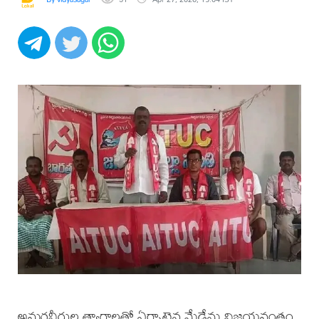
అమరవీరుల త్యాగాలతో ఏర్పాటైన మేడేను విజయవంతం