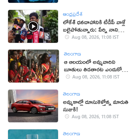
ఆంధ్రప్రదేశ్
లోకేశ్ ధనదాహానికి టీడీపీ వాళ్లే
బలైపోతున్నారు: పేర్ని నాని
(వీడియో)
Aug 08, 2026, 11:08 IST
తెలంగాణ
ఆ ఆలయంలో అమ్మవారిని
బూతులు తిడతారట ఎందుకో
తెలుసా?
Aug 08, 2026, 11:08 IST
తెలంగాణ
అమ్మకాల్లో దూసుకెళ్తోన్న మారుతి
సుజుకి!
Aug 08, 2026, 11:08 IST
తెలంగాణ