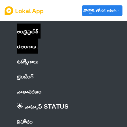
డౌన్లోడ్ లోకల్ యాప్
ఆంధ్రప్రదేశ్
తెలంగాణ
ఉద్యోగాలు
ట్రెండింగ్
వాతావరణం
🌟 వాట్సాప్ STATUS
వినోదం