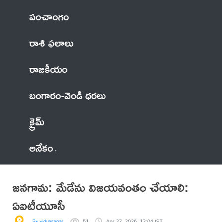
పంచాంగం
రాశి ఫలాలు
రాజకీయం
బంగారం-వెండి ధరలు
క్రైమ్
అనేకం
జనగామ: మేడేను విజయవంతం చేయాలి:
ఏఐటీయూసీ
By vidyasagar
51
Apr 27, 2026, 13:04 IST