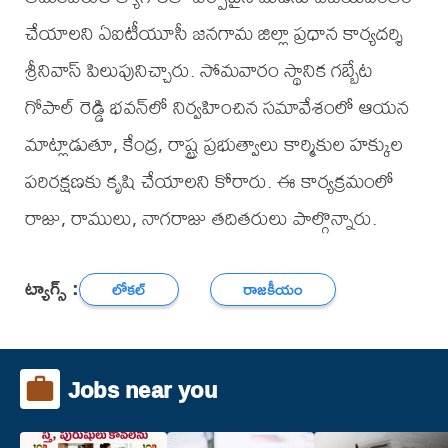
చేయాలని ఏఐటీయూసీ జనగామ జిల్లా ప్రధాన కార్యదర్శి
శ్రీనివాస్ పిలుపునిచ్చారు. సోమవారం స్థానిక గబ్బేట
గోపాల్ రెడ్డి భవన్‌లో నిర్వహించిన సమావేశంలో ఆయన
మాట్లాడుతూ, కేంద్ర, రాష్ట్ర ప్రభుత్వాలు కార్మికుల హక్కుల
పరిరక్షణకు కృషి చేయాలని కోరారు. ఈ కార్యక్రమంలో
రాజు, రాములు, నాగరాజు తదితరులు పాల్గొన్నారు.
ట్యాగ్స్ :
లోకల్
రాజకీయం
Jobs near you