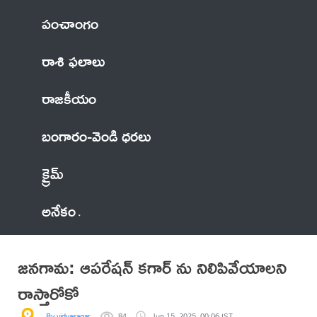
పంచాంగం
రాశి ఫలాలు
రాజకీయం
బంగారం-వెండి ధరలు
క్రైమ్
అనేకం
జనగామ: ఆపరేషన్ కగార్ ను నిలిపివేయాలని
రాస్తారోకో
By vidyasagar
84
Jun 15, 2025, 00:06 IST