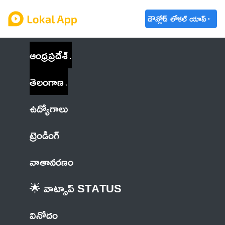
డౌన్లోడ్ లోకల్ యాప్
ఆంధ్రప్రదేశ్
తెలంగాణ
ఉద్యోగాలు
ట్రెండింగ్
వాతావరణం
🌟 వాట్సాప్ STATUS
వినోదం