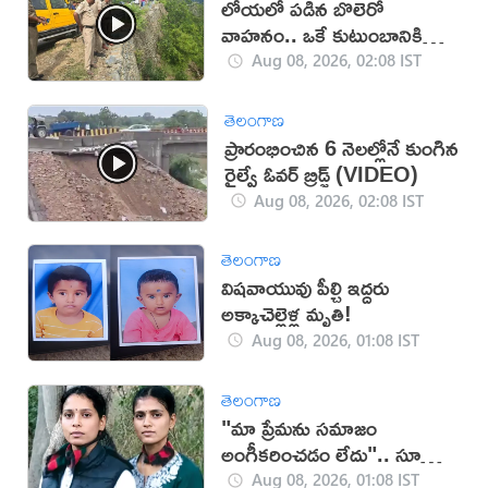
లోయలో పడిన బొలెరో
వాహనం.. ఒకే కుటుంబానికి
చెందిన ఆరుగురు మృతి
Aug 08, 2026, 02:08 IST
తెలంగాణ
ప్రారంభించిన 6 నెలల్లోనే కుంగిన
రైల్వే ఓవర్‌ బ్రిడ్జ్ (VIDEO)
Aug 08, 2026, 02:08 IST
తెలంగాణ
విషవాయువు పీల్చి ఇద్దరు
అక్కాచెల్లెళ్ల మృతి!
Aug 08, 2026, 01:08 IST
తెలంగాణ
"మా ప్రేమను సమాజం
అంగీకరించడం లేదు".. సూసైడ్
చేసుకున్న ఇద్దరు యువతులు
Aug 08, 2026, 01:08 IST