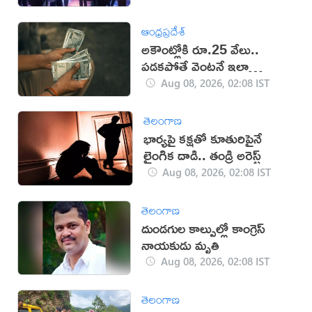
ఆంధ్రప్రదేశ్
అకౌంట్లోకి రూ.25 వేలు..
పడకపోతే వెంటనే ఇలా
చేయండి!
Aug 08, 2026, 02:08 IST
తెలంగాణ
భార్యపై కక్షతో కూతురిపైనే
లైంగిక దాడి.. తండ్రి అరెస్ట్
Aug 08, 2026, 02:08 IST
తెలంగాణ
దుండగుల కాల్పుల్లో కాంగ్రెస్
నాయకుడు మృతి
Aug 08, 2026, 02:08 IST
తెలంగాణ