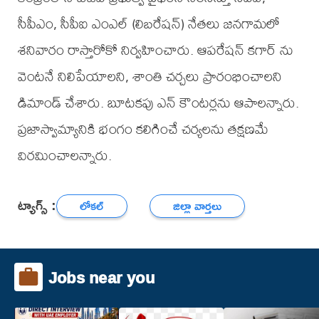
సీపీఎం, సీపీఐ ఎంఎల్ (లిబరేషన్) నేతలు జనగామలో
శనివారం రాస్తారోకో నిర్వహించారు. ఆపరేషన్ కగార్ ను
వెంటనే నిలిపేయాలని, శాంతి చర్చలు ప్రారంభించాలని
డిమాండ్ చేశారు. బూటకపు ఎన్ కౌంటర్లను ఆపాలన్నారు.
ప్రజాస్వామ్యానికి భంగం కలిగించే చర్యలను తక్షణమే
విరమించాలన్నారు.
ట్యాగ్స్ :
లోకల్
జిల్లా వార్తలు
Jobs near you