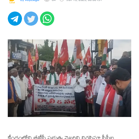
కేంద్రంలోని బీజేపీ ప్రభుత్వ వైఖరిని నిరసిస్తూ సీపీఐ,