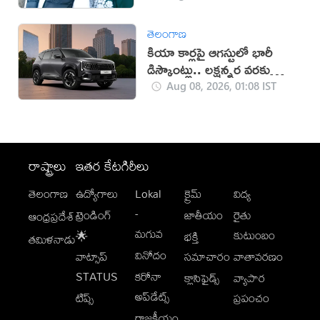
తెలంగాణ
కియా కార్లపై ఆగస్టులో భారీ
డిస్కౌంట్లు.. లక్షన్నర వరకు
ఆఫర్లు!
Aug 08, 2026, 01:08 IST
రాష్ట్రాలు
ఇతర కేటగిరీలు
తెలంగాణ
ఉద్యోగాలు
Lokal
క్రైమ్
విద్య
-
ట్రెండింగ్
జాతీయం
రైతు
ఆంధ్రప్రదేశ్
మగువ
కుటుంబం
🌟
భక్తి
తమిళనాడు
వినోదం
వాట్సాప్
సమాచారం
వాతావరణం
STATUS
కరోనా
క్లాసిఫైడ్స్
వ్యాపార
అప్‌డేట్స్
టిప్స్
ప్రపంచం
రాజకీయం