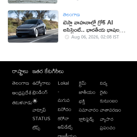
తెలంగాణ
టెస్లా వాహనాల్లో గ్రోక్ AI
అసిస్టెంట్.. భారతీయ భాషలకు
మద్దతు
Aug 06, 2026, 02:08 IST
రాష్ట్రాలు
ఇతర కేటగిరీలు
తెలంగాణ
ఉద్యోగాలు
Lokal
క్రైమ్
విద్య
-
ట్రెండింగ్
జాతీయం
రైతు
ఆంధ్రప్రదేశ్
మగువ
కుటుంబం
🌟
భక్తి
తమిళనాడు
వినోదం
వాట్సాప్
సమాచారం
వాతావరణం
STATUS
కరోనా
క్లాసిఫైడ్స్
వ్యాపార
అప్‌డేట్స్
టిప్స్
ప్రపంచం
రాజకీయం