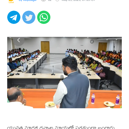
యువత మాదక ద్రవ్యాల మాయలో పడకుండా బంగారు