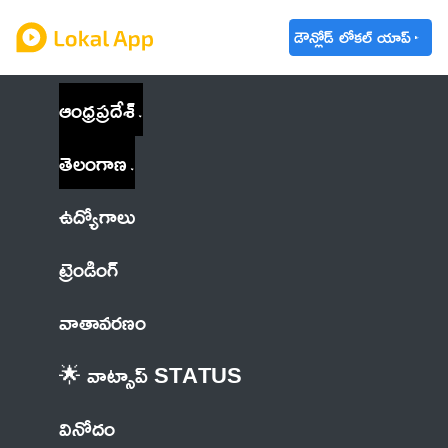
డౌన్లోడ్ లోకల్ యాప్
ఆంధ్రప్రదేశ్
తెలంగాణ
ఉద్యోగాలు
ట్రెండింగ్
వాతావరణం
🌟 వాట్సాప్ STATUS
వినోదం