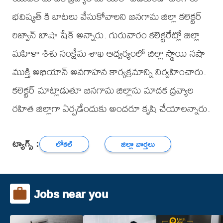
భవిష్యత్ కి బాటలు వేసుకోవాలని జనగామ జిల్లా కలెక్టర్
రిజ్వాన్ బాషా షేక్ అన్నారు. గురువారం కలెక్టరేట్లో జిల్లా
మహిళా శిశు సంక్షేమ శాఖ ఆధ్వర్యంలో జిల్లా స్థాయి నషా
ముక్తి అభియాన్ అవగాహన కార్యక్రమాన్ని నిర్వహించారు.
కలెక్టర్ మాట్లాడుతూ జనగామ జిల్లాను మాదక ద్రవ్యాల
రహిత జిల్లాగా ఏర్పడేందుకు అందరూ కృషి చేయాలన్నారు.
ట్యాగ్స్ :
లోకల్
జిల్లా వార్తలు
Jobs near you