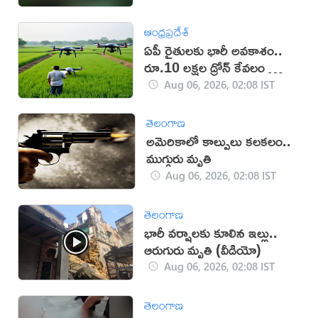
ఆంధ్రప్రదేశ్
ఏపీ రైతులకు భారీ అవకాశం..
రూ.10 లక్షల డ్రోన్ కేవలం రూ.2
లక్షలకే!
Aug 06, 2026, 02:08 IST
తెలంగాణ
అమెరికాలో కాల్పులు కలకలం..
ముగ్గురు మృతి
Aug 06, 2026, 02:08 IST
తెలంగాణ
భారీ వర్షాలకు కూలిన ఇల్లు..
ఆరుగురు మృతి (వీడియో)
Aug 06, 2026, 02:08 IST
తెలంగాణ