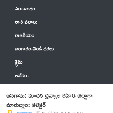
పంచాంగం
రాశి ఫలాలు
రాజకీయం
బంగారం-వెండి ధరలు
క్రైమ్
అనేకం
జనగామ: మాదక ద్రవ్యాల రహిత జిల్లాగా
మారుద్దాం: కలెక్టర్
By vidyasagar
62
May 09, 2025, 01:05 IST