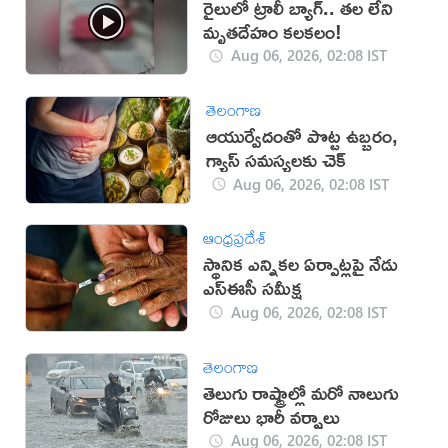
రైలులో ట్రాలీ బ్యాగ్.. తల లేని
మృతదేహం కలకలం!
Aug 06, 2026, 02:08 IST
తెలంగాణ
ఆయుర్వేదంతో పొట్ట ఉబ్బరం,
గ్యాస్ సమస్యలకు చెక్
Aug 06, 2026, 02:08 IST
ఆంధ్రప్రదేశ్
స్థానిక ఎన్నికల ఏర్పాట్లపై నేడు
ఎస్ఈసీ సమీక్ష
Aug 06, 2026, 02:08 IST
తెలంగాణ
తెలుగు రాష్ట్రాల్లో మరో నాలుగు
రోజులు భారీ వర్షాలు
Aug 06, 2026, 02:08 IST