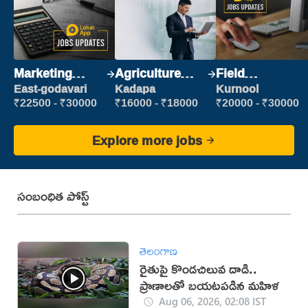
Marketing
Agriculture
Field
Executive
Labour
Marketing
East-godavari
Kadapa
Kurnool
Executive
₹22500 - ₹30000
₹16000 - ₹18000
₹20000 - ₹30000
Explore more jobs
సంబంధిత పోస్ట్
తెలంగాణ
రైతుపై కొండచిలువ దాడి..
ప్రాణాలతో బయటపడిన మహిళ
Aug 06, 2026, 02:08 IST