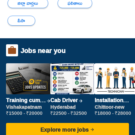
జిల్లా వార్తలు
ఫలితాలు
వీసా
Jobs near you
Training cum
Cab Driver
Installation
Placement
Engineer/
Vishakapatnam
Hyderabad
Chittoor-new
Helper
₹15000 - ₹20000
₹22500 - ₹32500
₹18000 - ₹28000
Explore more jobs