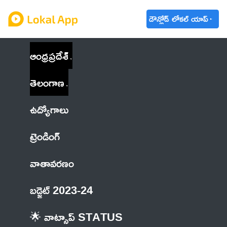
డౌన్లోడ్ లోకల్ యాప్
ఆంధ్రప్రదేశ్
తెలంగాణ
ఉద్యోగాలు
ట్రెండింగ్
వాతావరణం
బడ్జెట్ 2023-24
🌟 వాట్సాప్ STATUS