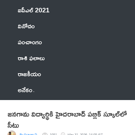
ఐపీఎల్ 2021
వినోదం
పంచాంగం
రాశి ఫలాలు
రాజకీయం
అనేకం
జనగామ విద్యార్థికి హైదరాబాద్ పబ్లిక్ స్కూల్‌లో
సీటు
By Sravan D.
1051
May 31, 2026, 14:05 IST