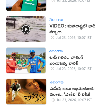
Jul 23, 2026, 10:07 IST
తెలంగాణ
VIDEO: మహారాష్ట్రలో భారీ
వర్షాలు
Jul 23, 2026, 10:07 IST
తెలంగాణ
టాస్ గెలిచి.. బౌలింగ్
ఎంచుకున్న భారత్
Jul 23, 2026, 10:07 IST
తెలంగాణ
మహేష్ బాబు అభిమానులకు
నిరాశ.. 'పోకిరి' రీ రిలీజ్
వాయిదా
Jul 23, 2026, 10:07 IST