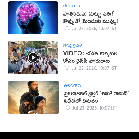
తెలంగాణ
పొత్తికడుపు చుట్టూ పెరిగే
కొవ్వుతో మెదడుకు ముప్పు!
Jul 23, 2026, 10:07 IST
ఆంధ్రప్రదేశ్
VIDEO: చేనేత కార్మికుల
కోసం వైసీపీ పోరుబాట
Jul 23, 2026, 10:07 IST
తెలంగాణ
సైకలాజికల్ థ్రిల్లర్ 'ఈగో రామన్'
ఓటీటీలో విడుదల
Jul 23, 2026, 10:07 IST