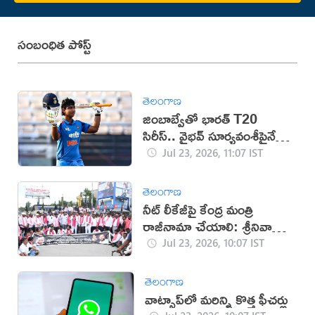
సంబంధిత పోస్ట్
తెలంగాణ
జింబాబ్వేతో భారత్ T20
సిరీస్.. వైభవ్ సూర్యవంశీపైనే
దృష్టి
Jul 23, 2026, 11:07 IST
తెలంగాణ
నీట్ లీకేజీపై కేంద్ర మంత్రి
రాజీనామా చేయాలి: శ్రీనివాస్
గౌడ్
Jul 23, 2026, 10:07 IST
తెలంగాణ
వాట్సాప్‌లో మరిన్ని కొత్త ఫీచర్లు