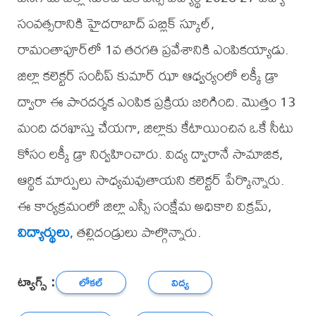
సంవత్సరానికి హైదరాబాద్ పబ్లిక్ స్కూల్,
రామంతాపూర్‌లో 1వ తరగతి ప్రవేశానికి ఎంపికయ్యాడు.
జిల్లా కలెక్టర్ సందీప్ కుమార్ ఝా ఆధ్వర్యంలో లక్కీ డ్రా
ద్వారా ఈ పారదర్శక ఎంపిక ప్రక్రియ జరిగింది. మొత్తం 13
మంది దరఖాస్తు చేయగా, జిల్లాకు కేటాయించిన ఒకే సీటు
కోసం లక్కీ డ్రా నిర్వహించారు. విద్య ద్వారానే సామాజిక,
ఆర్థిక మార్పులు సాధ్యమవుతాయని కలెక్టర్ పేర్కొన్నారు.
ఈ కార్యక్రమంలో జిల్లా ఎస్సీ సంక్షేమ అధికారి విక్రమ్,
విద్యార్థులు
, తల్లిదండ్రులు పాల్గొన్నారు.
ట్యాగ్స్ :
లోకల్
విద్య