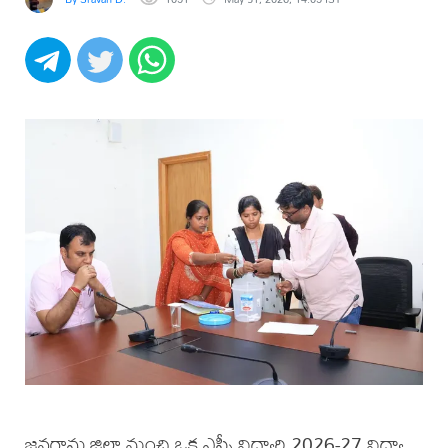
జనగామ జిల్లా నుంచి ఒక ఎస్సీ విద్యార్థి 2026-27 విద్యా