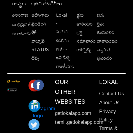
రాష్ట్రాలు
ఇతర కేటగిరీలు
తెలంగాణ
ఉద్యోగాలు
Lokal
క్రైమ్
విద్య
-
ట్రెండింగ్
జాతీయం
రైతు
ఆంధ్రప్రదేశ్
మగువ
కుటుంబం
🌟
భక్తి
తమిళనాడు
వినోదం
వాట్సాప్
సమాచారం
వాతావరణం
STATUS
కరోనా
క్లాసిఫైడ్స్
వ్యాపార
అప్‌డేట్స్
టిప్స్
ప్రపంచం
రాజకీయం
OUR
LOKAL
OTHER
Contact Us
WEBSITES
About Us
Privacy
getlokalapp.com
Policy
tamil.getlokalapp.com
Terms &