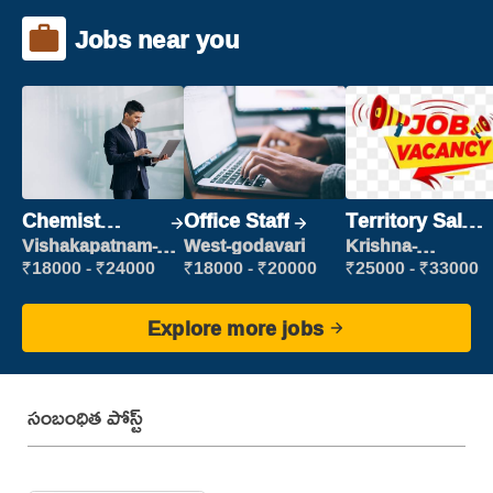
Jobs near you
Chemist
Office Staff
Territory Sales
Production
Manager
Vishakapatnam-
West-godavari
Krishna-
new
vijayawada
Executive
₹18000 - ₹24000
₹18000 - ₹20000
₹25000 - ₹33000
Explore more jobs
సంబంధిత పోస్ట్