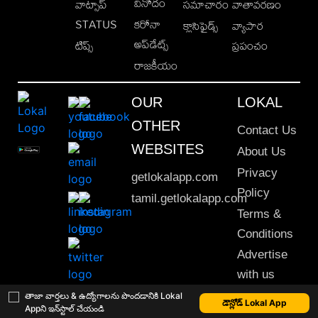
వినోదం
వాట్సాప్
సమాచారం
వాతావరణం
STATUS
కరోనా
క్లాసిఫైడ్స్
వ్యాపార
అప్‌డేట్స్
టిప్స్
ప్రపంచం
రాజకీయం
OUR
LOKAL
OTHER
Contact Us
WEBSITES
About Us
Privacy
getlokalapp.com
Policy
tamil.getlokalapp.com
Terms &
Conditions
Advertise
with us
Sitemap
తాజా వార్తలు & ఉద్యోగాలను పొందడానికి Lokal
డౌన్లోడ్ Lokal App
Appని ఇన్‌స్టాల్ చేయండి
This material may not be published, transmitted, rewritten or redistributed. © 2020 Lokal App. All rights reserved.