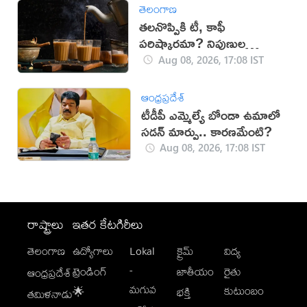
తెలంగాణ
తలనొప్పికి టీ, కాఫీ
పరిష్కారమా? నిపుణుల
సూచనలు ఇవే!
Aug 08, 2026, 17:08 IST
ఆంధ్రప్రదేశ్
టీడీపీ ఎమ్మెల్యే బోండా ఉమాలో
సడన్‌ మార్పు.. కారణమేంటి?
Aug 08, 2026, 17:08 IST
రాష్ట్రాలు
ఇతర కేటగిరీలు
తెలంగాణ
ఉద్యోగాలు
Lokal
క్రైమ్
విద్య
-
ట్రెండింగ్
జాతీయం
రైతు
ఆంధ్రప్రదేశ్
మగువ
కుటుంబం
🌟
భక్తి
తమిళనాడు