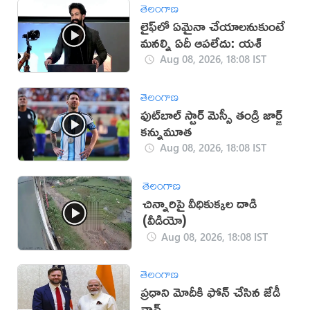
తెలంగాణ
లైఫ్‌లో ఏమైనా చేయాలనుకుంటే
మనల్ని ఏదీ ఆపలేదు: యశ్
Aug 08, 2026, 18:08 IST
తెలంగాణ
ఫుట్‌బాల్ స్టార్ మెస్సీ తండ్రి జార్జ్
కన్నుమూత
Aug 08, 2026, 18:08 IST
తెలంగాణ
చిన్నారిపై వీధికుక్కల దాడి
(వీడియో)
Aug 08, 2026, 18:08 IST
తెలంగాణ
ప్రధాని మోదీకి ఫోన్ చేసిన జేడీ
వాన్స్