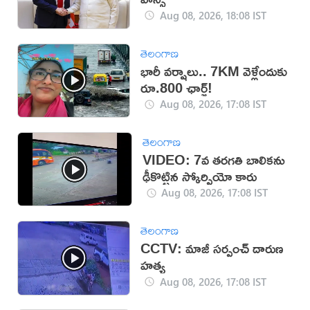
Aug 08, 2026, 18:08 IST
తెలంగాణ
భారీ వర్షాలు.. 7KM వెళ్లేందుకు
రూ.800 ఛార్జ్!
Aug 08, 2026, 17:08 IST
తెలంగాణ
VIDEO: 7వ తరగతి బాలికను
ఢీకొట్టిన స్కోర్పియో కారు
Aug 08, 2026, 17:08 IST
తెలంగాణ
CCTV: మాజీ సర్పంచ్ దారుణ
హత్య
Aug 08, 2026, 17:08 IST