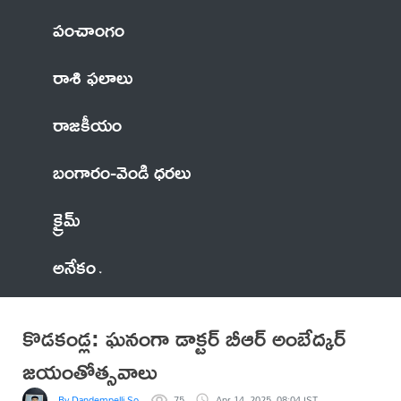
పంచాంగం
రాశి ఫలాలు
రాజకీయం
బంగారం-వెండి ధరలు
క్రైమ్
అనేకం
కొడకండ్ల: ఘనంగా డాక్టర్ బీఆర్ అంబేద్కర్
జయంతోత్సవాలు
By Dandempelli Somaiah
75
Apr 14, 2025, 08:04 IST