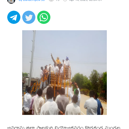
జనగామ జిల్లా పాలకుర్తి నియోజకవర్గం కొడకండ్ల మండల