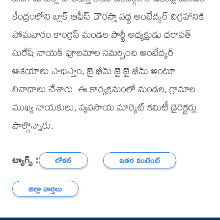
కేంద్రంలోని బ్లాక్ ఆఫీస్ చౌరస్తా వద్ద అంబేద్కర్ విగ్రహానికి
సోమవారం కాంగ్రెస్ మండల పార్టీ అధ్యక్షుడు ధరావత్
సురేష్ నాయక్ పూలమాల సమర్పించి అంబేద్కర్
ఆశయాలు సాధిస్తాం, జై భీమ్ జై జై భీమ్ అంటూ
నినాదాలు చేశారు. ఈ కార్యక్రమంలో మండల, గ్రామాల
ముఖ్య నాయకులు, వ్యవసాయ మార్కెట్ కమిటీ డైరెక్టర్లు
పాల్గొన్నారు.
ట్యాగ్స్ :
లోకల్
ఇతర కంటెంట్
జిల్లా వార్తలు