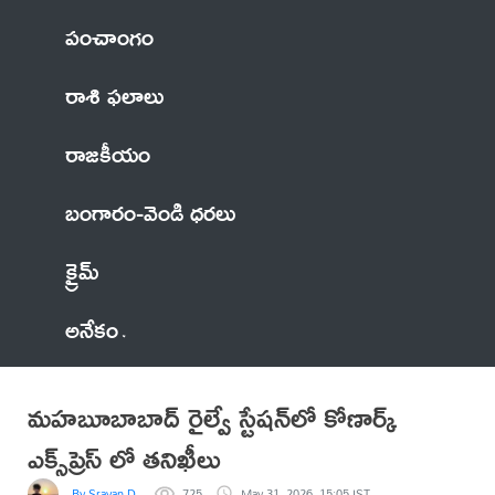
పంచాంగం
రాశి ఫలాలు
రాజకీయం
బంగారం-వెండి ధరలు
క్రైమ్
అనేకం
మహబూబాబాద్ రైల్వే స్టేషన్‌లో కోణార్క్
ఎక్స్‌ప్రెస్ లో తనిఖీలు
By Sravan D.
725
May 31, 2026, 15:05 IST