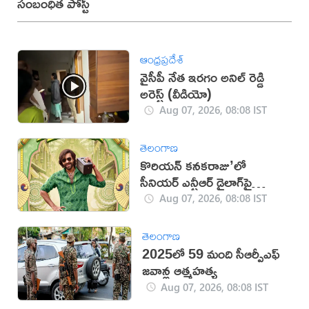
సంబంధిత పోస్ట్
ఆంధ్రప్రదేశ్
వైసీపీ నేత ఇరగం అనిల్ రెడ్డి
అరెస్ట్ (వీడియో)
Aug 07, 2026, 08:08 IST
తెలంగాణ
కొరియన్ కనకరాజు’లో
సీనియర్ ఎన్టీఆర్ డైలాగ్‌పై
వివాదం!
Aug 07, 2026, 08:08 IST
తెలంగాణ
2025లో 59 మంది సీఆర్పీఎఫ్
జ‌వాన్ల ఆత్మ‌హ‌త్య
Aug 07, 2026, 08:08 IST