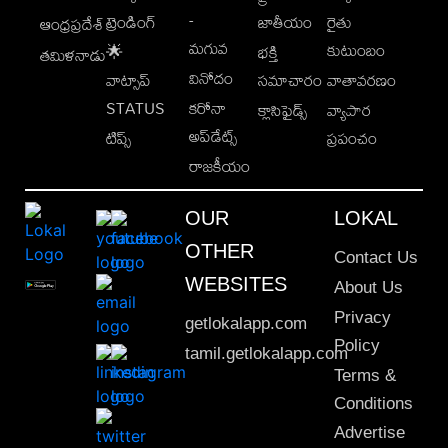
-
ట్రెండింగ్
జాతీయం
రైతు
ఆంధ్రప్రదేశ్
మగువ
కుటుంబం
🌟
భక్తి
తమిళనాడు
వినోదం
వాట్సాప్
సమాచారం
వాతావరణం
STATUS
కరోనా
క్లాసిఫైడ్స్
వ్యాపార
అప్‌డేట్స్
టిప్స్
ప్రపంచం
రాజకీయం
OUR
LOKAL
OTHER
Contact Us
WEBSITES
About Us
Privacy
getlokalapp.com
Policy
tamil.getlokalapp.com
Terms &
Conditions
Advertise