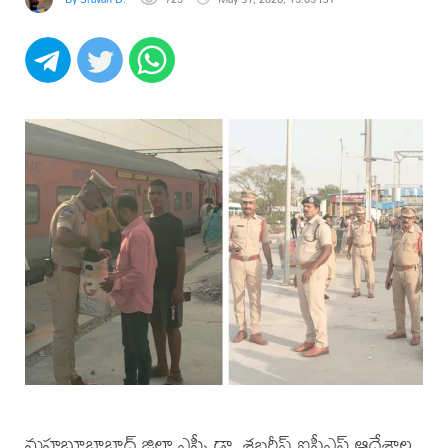
మహబూబాబాద్ జిల్లా ఎస్పీ డా. శబరీష్ ఐపీఎస్ ఆదేశాల