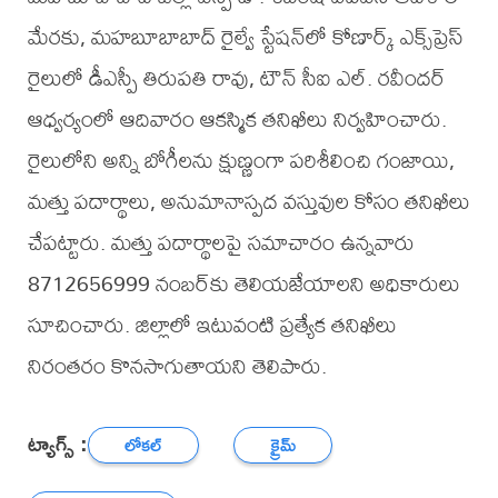
మేరకు, మహబూబాబాద్ రైల్వే స్టేషన్‌లో కోణార్క్ ఎక్స్‌ప్రెస్
రైలులో డీఎస్పీ తిరుపతి రావు, టౌన్ సీఐ ఎల్. రవీందర్
ఆధ్వర్యంలో ఆదివారం ఆకస్మిక తనిఖీలు నిర్వహించారు.
రైలులోని అన్ని బోగీలను క్షుణ్ణంగా పరిశీలించి గంజాయి,
మత్తు పదార్థాలు, అనుమానాస్పద వస్తువుల కోసం తనిఖీలు
చేపట్టారు. మత్తు పదార్థాలపై సమాచారం ఉన్నవారు
8712656999 నంబర్‌కు తెలియజేయాలని అధికారులు
సూచించారు. జిల్లాలో ఇటువంటి ప్రత్యేక తనిఖీలు
నిరంతరం కొనసాగుతాయని తెలిపారు.
ట్యాగ్స్ :
లోకల్
క్రైమ్