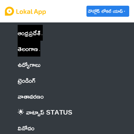
డౌన్లోడ్ లోకల్ యాప్
ఆంధ్రప్రదేశ్
తెలంగాణ
ఉద్యోగాలు
ట్రెండింగ్
వాతావరణం
🌟 వాట్సాప్ STATUS
వినోదం