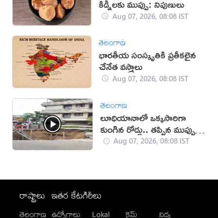
కిడ్నీలకు ముప్పు: నిపుణులు
Aug 07, 2026, 08:08 IST
తెలంగాణ
భారతీయ సంస్కృతికి ప్రతీకలైన
చేనేత వస్త్రాలు
Aug 07, 2026, 08:08 IST
తెలంగాణ
లూధియానాలో ఒక్కసారిగా
కుంగిన రోడ్డు.. తప్పిన ముప్పు
(వీడియో)
Aug 07, 2026, 08:08 IST
రాష్ట్రాలు
ఇతర కేటగిరీలు
తెలంగాణ
ఉద్యోగాలు
Lokal
క్రైమ్
విద్య