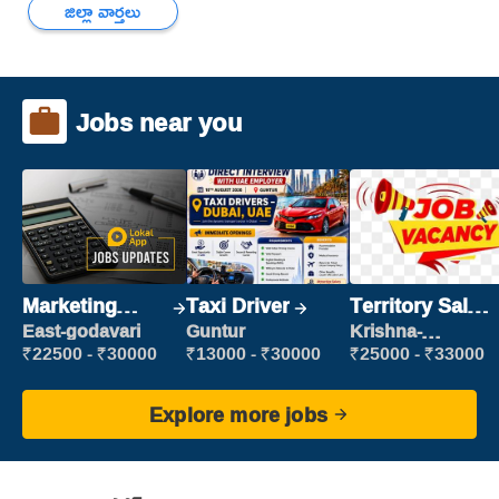
జిల్లా వార్తలు
Jobs near you
Marketing
Taxi Driver
Territory Sales
Executive
Manager
East-godavari
Guntur
Krishna-
vijayawada
₹22500 - ₹30000
₹13000 - ₹30000
₹25000 - ₹33000
Explore more jobs