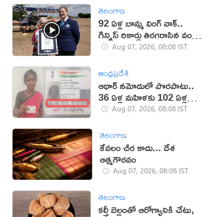
తెలంగాణ
92 ఏళ్ల బామ్మ వింగ్ వాక్..
గిన్నిస్ రికార్డు తిరగరాసిన వండర్
ఉమెన్
Aug 07, 2026, 08:08 IST
ఆంధ్రప్రదేశ్
ఆధార్‌ నమోదులో పొరపాటు..
36 ఏళ్ల మహిళకు 102 ఏళ్ల
వయసు!
Aug 07, 2026, 08:08 IST
తెలంగాణ
కేవలం చీర కాదు... దేశ
ఆత్మగౌరవం
Aug 07, 2026, 08:08 IST
తెలంగాణ
కల్తీ బెల్లంతో ఆరోగ్యానికి చేటు,