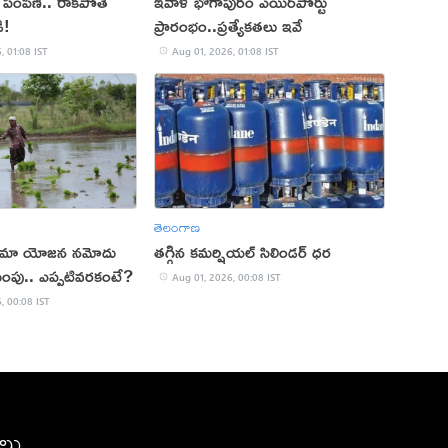
్ల పంపిణీ.. రాకపోతే
ఇవాళ భోగాపురం ఎయిర్‌పోర్టు
ి!
ప్రారంభం..ప్ర‌త్యేక‌త‌లు ఇవే
, 01:08 IST
Aug 01, 2026, 01:08 IST
తెలంగాణ
ీమా యోజన నమోదు
తగ్గిన కమర్షియల్ సిలిండర్ ధర
ింపు.. ఎప్పటివరకంటే?
Aug 01, 2026, 00:08 IST
, 00:08 IST
ీలు