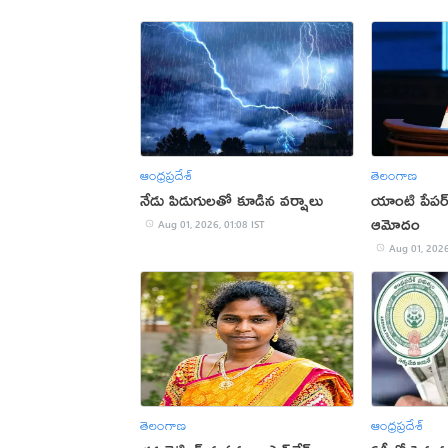
ఆంధ్రప్రదేశ్
తెలంగాణ
నేడు పిడుగులతో కూడిన వర్షాలు
యాంటి పేపర్ లీ
ఆమోదం
Aug 01, 2026, 01:08 IST
Aug 01, 2026
తెలంగాణ
ఆంధ్రప్రదేశ్