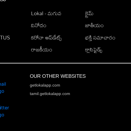
Lokal - మగువ
క్రైమ్
వినోదం
జాతీయం
TATUS
కరోనా అప్‌డేట్స్
భక్తి సమాచారం
రాజకీయం
క్లాసిఫైడ్స్
OUR OTHER WEBSITES
getlokalapp.com
tamil.getlokalapp.com