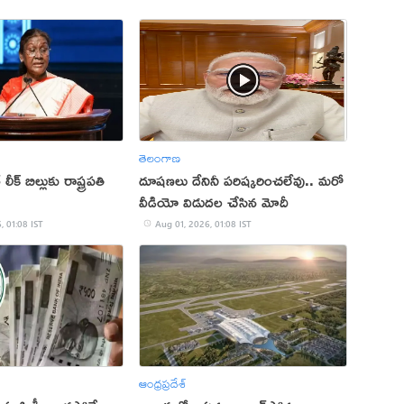
తెలంగాణ
క్‌ బిల్లుకు రాష్ట్రపతి
దూషణలు దేనినీ పరిష్కరించలేవు.. మరో
వీడియో విడుదల చేసిన మోదీ
, 01:08 IST
Aug 01, 2026, 01:08 IST
ఆంధ్రప్రదేశ్