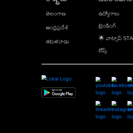
తెలంగాణ
ఉద్యోగాలు
ట్రెండింగ్
ఆంధ్రప్రదేశ్
🌟 వాట్సాప్ S
తమిళనాడు
టిప్స్