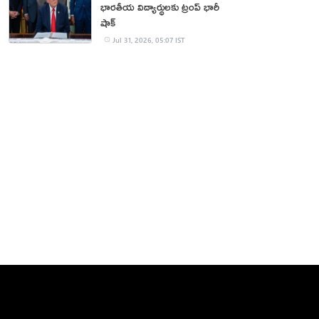
భారతీయ విద్యార్థులకు ట్రంప్ భారీ
షాక్
Jul 31, 2026, 05:07 IST