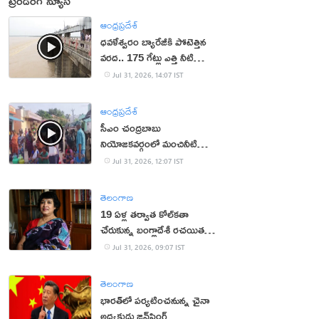
ట్రెండింగ్ న్యూస్
ఆంధ్రప్రదేశ్
ధవళేశ్వరం బ్యారేజీకి పోటెత్తిన
వరద.. 175 గేట్లు ఎత్తి నీటి
విడుదల
Jul 31, 2026, 14:07 IST
ఆంధ్రప్రదేశ్
సీఎం చంద్రబాబు
నియోజకవర్గంలో మంచినీటి
కష్టాలు.. మహిళలు ఆందోళన
Jul 31, 2026, 12:07 IST
తెలంగాణ
19 ఏళ్ల త‌ర్వాత కోల్‌క‌తా
చేరుకున్న బంగ్లాదేశీ ర‌చ‌యిత
త‌స్లీమా న‌స్రీన్‌
Jul 31, 2026, 09:07 IST
తెలంగాణ
భారత్‌లో పర్యటించనున్న చైనా
అధ్యక్షుడు జిన్‌పింగ్