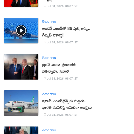
Jul 31, 2026, 08:07 IST
తెలంగాణ
అండర్ వాటర్‌లో 86 పుష్-అప్స్..
గిన్నిస్ రికార్డు!
Jul 31, 2026, 08:07 IST
తెలంగాణ
ట్రంప్ శాంతి ప్రణాళికకు
నెతన్యాహు సవాల్‌
Jul 31, 2026, 08:07 IST
తెలంగాణ
ఇరాన్ ఎయిర్‌లైన్స్‌కు మద్దతు..
భారత కంపెనీపై అమెరికా ఆంక్షలు
Jul 31, 2026, 06:07 IST
తెలంగాణ