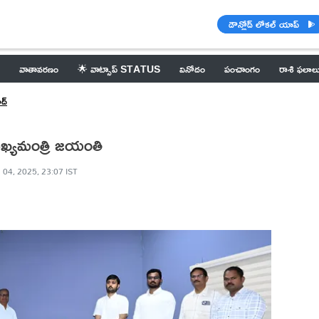
డౌన్లోడ్ లోకల్ యాప్
వాతావరణం
🌟 వాట్సాప్ STATUS
వినోదం
పంచాంగం
రాశి ఫలాల
ద్
్యమంత్రి జయంతి
l 04, 2025, 23:07 IST