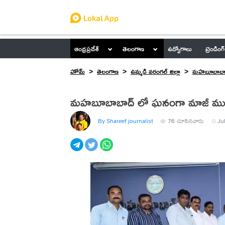
ఆంధ్రప్రదేశ్
తెలంగాణ
ఉద్యోగాలు
ట్రెండింగ్
హోమ్
తెలంగాణ
ఉమ్మడి వరంగల్ జిల్లా
మహబూబాబా
మహబూబాబాద్ లో ఘనంగా మాజీ ముఖ
By Shareef journalist
76
చూసినవారు
Ju