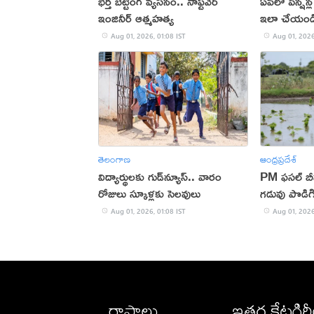
భర్త బెట్టింగ్ వ్యసనం.. సాఫ్ట్‌వేర్
ఏపీలో పెన్షన
ఇంజినీర్ ఆత్మహత్య
ఇలా చేయండ
Aug 01, 2026, 01:08 IST
Aug 01, 2026
తెలంగాణ
ఆంధ్రప్రదేశ్
విద్యార్థులకు గుడ్‌న్యూస్.. వారం
PM ఫసల్ బ
రోజులు స్కూళ్లకు సెలవులు
గడువు పొడిగ
Aug 01, 2026, 01:08 IST
Aug 01, 2026
రాష్ట్రాలు
ఇతర కేటగిర