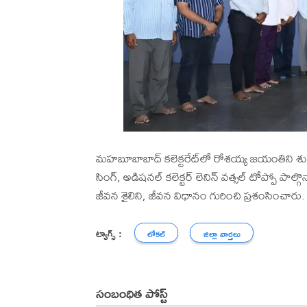
మహబూబాబాద్ కలెక్టరేట్‌లో రోశయ్య జయంతిని శుక్ర
సింగ్, అడిషనల్ కలెక్టర్ లెనిన్ వత్సల్ టోప్పో పాల
జీవన శైలిని, జీవన విధానం గురించి ప్రశంసించారు.
ట్యాగ్స్ :
లోకల్
జిల్లా వార్తలు
సంబంధిత పోస్ట్