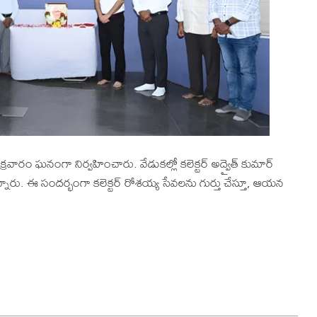
వారం ఘనంగా నిర్వహించారు. వేడుకల్లో కలెక్టర్ అద్వైత్ కుమార్
్గొన్నారు. ఈ సందర్భంగా కలెక్టర్ రోశయ్య సేవలను గుర్తు చేస్తూ, ఆయన