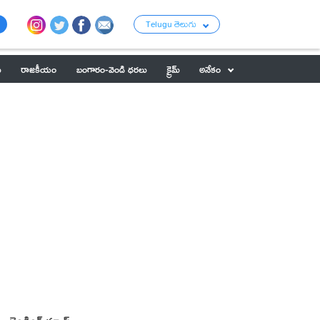
Telugu తెలుగు
ు
రాజకీయం
బంగారం-వెండి ధరలు
క్రైమ్
అనేకం