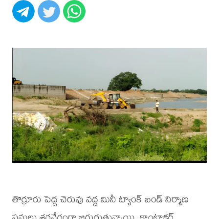
తొర్రూరు పెద్ద చెరువు వద్ద మినీ ట్యాంక్ బండ్ నిర్మాణ
పనులు శరవేగంగా జరుగుతున్నాయి. కాంట్రాక్టర్