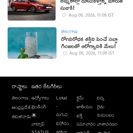
అమ్మకాల్లో దూసుకెళ్తోన్న మారుతి
సుజుకి!
Aug 08, 2026, 11:08 IST
తెలంగాణ
రోగనిరోధక శక్తిని పెంచే సబ్జా
గింజలతో ఆరోగ్యానికి మేలు!
Aug 08, 2026, 11:08 IST
రాష్ట్రాలు
ఇతర కేటగిరీలు
తెలంగాణ
ఉద్యోగాలు
Lokal
క్రైమ్
విద్య
-
ట్రెండింగ్
జాతీయం
రైతు
ఆంధ్రప్రదేశ్
మగువ
కుటుంబం
🌟
భక్తి
తమిళనాడు
వినోదం
వాట్సాప్
సమాచారం
వాతావరణం
STATUS
కరోనా
క్లాసిఫైడ్స్
వ్యాపార