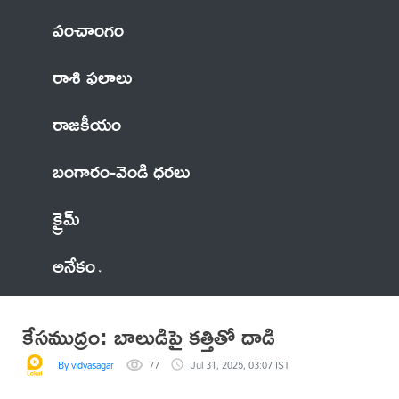
పంచాంగం
రాశి ఫలాలు
రాజకీయం
బంగారం-వెండి ధరలు
క్రైమ్
అనేకం
కేసముద్రం: బాలుడిపై కత్తితో దాడి
By vidyasagar
77
Jul 31, 2025, 03:07 IST