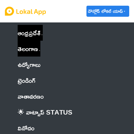
డౌన్లోడ్ లోకల్ యాప్
ఆంధ్రప్రదేశ్
తెలంగాణ
ఉద్యోగాలు
ట్రెండింగ్
వాతావరణం
🌟 వాట్సాప్ STATUS
వినోదం