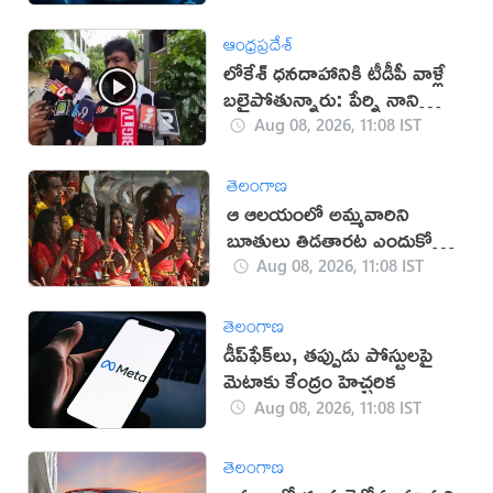
ఆంధ్రప్రదేశ్
లోకేశ్ ధనదాహానికి టీడీపీ వాళ్లే
బలైపోతున్నారు: పేర్ని నాని
(వీడియో)
Aug 08, 2026, 11:08 IST
తెలంగాణ
ఆ ఆలయంలో అమ్మవారిని
బూతులు తిడతారట ఎందుకో
తెలుసా?
Aug 08, 2026, 11:08 IST
తెలంగాణ
డీప్‌ఫేక్‌లు, తప్పుడు పోస్టులపై
మెటాకు కేంద్రం హెచ్చరిక
Aug 08, 2026, 11:08 IST
తెలంగాణ