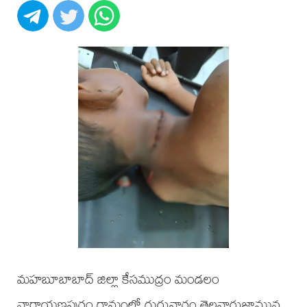
మహబూబాబాద్ జిల్లా కేసముద్రం మండలం
నారాయణపురం గ్రామంలో గురువారం తెల్లవారుజామున