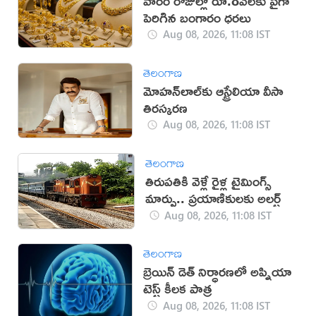
వారం రోజుల్లో రూ.8వేలకు పైగా
పెరిగిన బంగారం ధరలు
Aug 08, 2026, 11:08 IST
తెలంగాణ
మోహన్‌లాల్‌కు ఆస్ట్రేలియా వీసా
తిరస్కరణ
Aug 08, 2026, 11:08 IST
తెలంగాణ
తిరుపతికి వెళ్లే రైళ్ల టైమింగ్స్
మార్పు.. ప్రయాణికులకు అలర్ట్
Aug 08, 2026, 11:08 IST
తెలంగాణ
బ్రెయిన్ డెత్ నిర్ధారణలో అప్నియా
టెస్ట్ కీలక పాత్ర
Aug 08, 2026, 11:08 IST