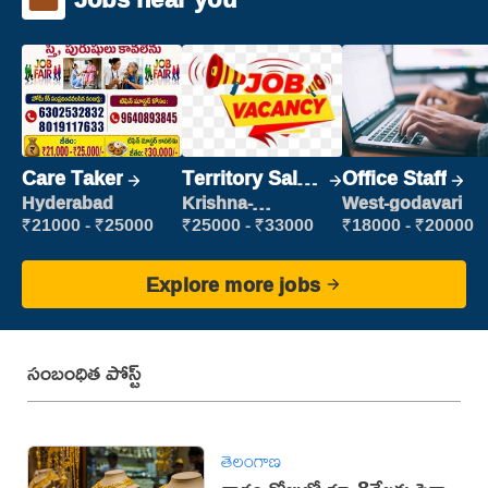
Care Taker
Territory Sales
Office Staff
Manager
Hyderabad
Krishna-
West-godavari
vijayawada
₹21000 - ₹25000
₹25000 - ₹33000
₹18000 - ₹20000
Explore more jobs
సంబంధిత పోస్ట్
తెలంగాణ