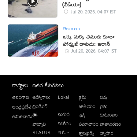
(వీడియో)
Jul 20, 2026, 04:07 IST
తెలంగాణ
ఒక్క చుక్క చమురు కూడా
హార్ముజ్ దాటదు: ఇరాన్
Jul 20, 2026, 04:07 IST
రాష్ట్రాలు
ఇతర కేటగిరీలు
తెలంగాణ
ఉద్యోగాలు
Lokal
క్రైమ్
విద్య
-
ట్రెండింగ్
జాతీయం
రైతు
ఆంధ్రప్రదేశ్
మగువ
కుటుంబం
🌟
భక్తి
తమిళనాడు
వినోదం
వాట్సాప్
సమాచారం
వాతావరణం
STATUS
కరోనా
క్లాసిఫైడ్స్
వ్యాపార