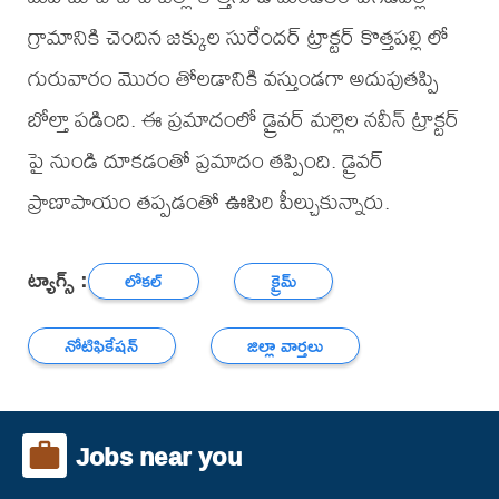
గ్రామానికి చెందిన జక్కుల సురేందర్ ట్రాక్టర్ కొత్తపల్లి లో
గురువారం మొరం తోలడానికి వస్తుండగా అదుపుతప్పి
బోల్తా పడింది. ఈ ప్రమాదంలో డ్రైవర్ మల్లెల నవీన్ ట్రాక్టర్
పై నుండి దూకడంతో ప్రమాదం తప్పింది. డ్రైవర్
ప్రాణాపాయం తప్పడంతో ఊపిరి పీల్చుకున్నారు.
ట్యాగ్స్ :
లోకల్
క్రైమ్
నోటిఫికేషన్
జిల్లా వార్తలు
Jobs near you