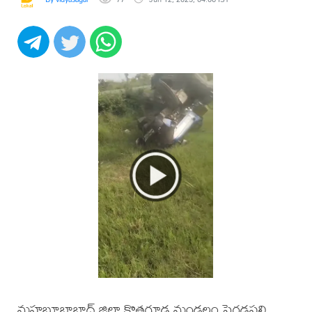
మహబూబాబాద్ జిల్లా కొత్తగూడ మండలం పెగడపల్లి