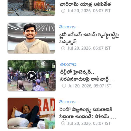
చార్‌ధామ్ యాత్ర నిలిపివేత
Jul 20, 2026, 06:07 IST
తెలంగాణ
ట్రైనీ ఐపీఎస్ ఉదయ్ కృష్ణారెడ్డిపై
సస్పెన్షన్
Jul 20, 2026, 06:07 IST
తెలంగాణ
ఢిల్లీలో హైటెన్షన్..
నిరసనకారులపై లాఠీఛార్జ్
(వీడియో)
Jul 20, 2026, 05:07 IST
తెలంగాణ
రెండో స్వాతంత్ర్య సమరానికి
సిద్ధంగా ఉండండి: సోనమ్ వాంగ్
చుక్ పిలుపు
Jul 20, 2026, 05:07 IST