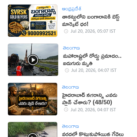
ఆంధ్రప్రదేశ్
తాకట్టులోని బంగారానికి బెస్ట్
మార్కెట్ ధర!
Jul 20, 2026, 05:07 IST
తెలంగాణ
మహారాష్ట్రలో రోడ్డు ప్రమాదం..
ఐదుగురు మృతి
Jul 20, 2026, 04:07 IST
తెలంగాణ
హైదరాబాద్ నగరాన్ని ఎవరు
ప్లాన్ చేశారు? (48/50)
Jul 20, 2026, 04:07 IST
తెలంగాణ
వరదలో కొట్టుకుపోయిన గేదెలు