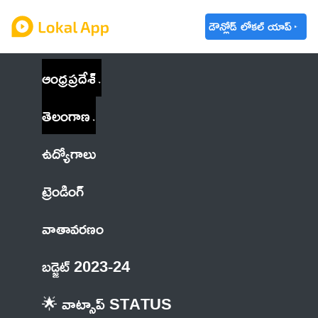
డౌన్లోడ్ లోకల్ యాప్
ఆంధ్రప్రదేశ్
తెలంగాణ
ఉద్యోగాలు
ట్రెండింగ్
వాతావరణం
బడ్జెట్ 2023-24
🌟 వాట్సాప్ STATUS