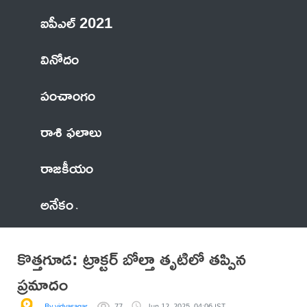
ఐపీఎల్ 2021
వినోదం
పంచాంగం
రాశి ఫలాలు
రాజకీయం
అనేకం
కొత్తగూడ: ట్రాక్టర్ బోల్తా తృటిలో తప్పిన
ప్రమాదం
By vidyasagar
77
Jun 12, 2025, 04:06 IST