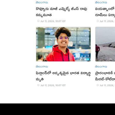
తెలంగాణ
తెలంగాణ
కొవ్వూరు మాజీ ఎమ్మెల్యే జీ‌ఎస్ రావు
వియత్నాంలో బోటు
కన్నుమూత
రూమ్‌లు ఏర్
Jul 11, 2026, 10:07 IST
Jul 11, 2026,
తెలంగాణ
తెలంగాణ
ఫిన్లాండ్‌లో అదృశ్యమైన భారత విద్యార్థి
ప్రారంభానికి
మృతి
మీరట్-కోట్‌ద్వ
Jul 11, 2026, 10:07 IST
Jul 11, 2026,