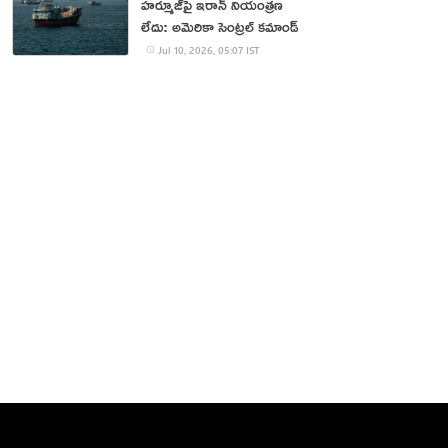
హర్మూజ్‌పై ఇరాన్‌ నియంత్రణ
లేదు: అమెరికా సెంట్రల్‌ కమాండ్‌
Jul 10, 2026, 05:07 IST