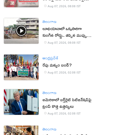
వయసు!
Aug 07, 2026, 08:08 IST
తెలంగాణ
లూధియానాలో ఒక్కసారిగా
కుంగిన రోడ్డు.. తప్పిన ముప్పు
(వీడియో)
Aug 07, 2026, 08:08 IST
ఆంధ్రప్రదేశ్
రేపు మన్యం బంద్‌?
Aug 07, 2026, 02:08 IST
తెలంగాణ
అమెరికాలో బర్త్‌రైట్ సిటిజన్‌షిప్‌పై
ట్రంప్ కొత్త ఉత్తర్వులు
Aug 07, 2026, 02:08 IST
తెలంగాణ