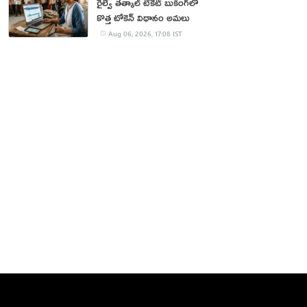
రైల్వే తత్కాల్ టికెట్ బుకింగ్‌లో
కొత్త టోకెన్ విధానం అమలు
Aug 06, 2026, 17:08 IST