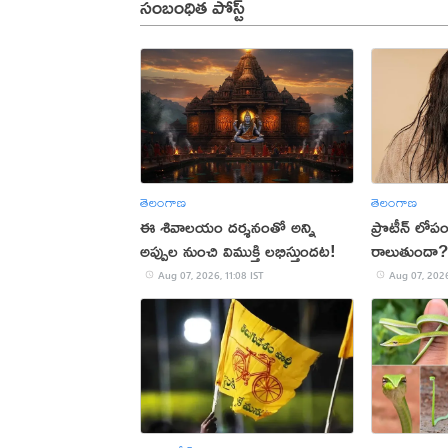
సంబంధిత పోస్ట్
తెలంగాణ
తెలంగాణ
ఈ శివాలయం దర్శనంతో అన్ని
ప్రొటీన్ లోపం
అప్పుల నుంచి విముక్తి లభిస్తుందట!
రాలుతుందా?
Aug 07, 2026, 11:08 IST
Aug 07, 2026