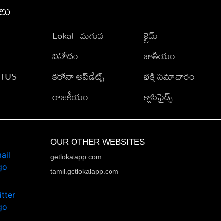
ీలు
Lokal - మగువ
క్రైమ్
వినోదం
జాతీయం
TATUS
కరోనా అప్‌డేట్స్
భక్తి సమాచారం
రాజకీయం
క్లాసిఫైడ్స్
OUR OTHER WEBSITES
getlokalapp.com
tamil.getlokalapp.com