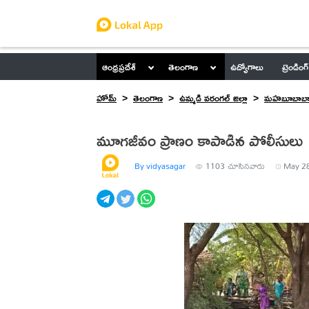
ఆంధ్రప్రదేశ్
తెలంగాణ
ఉద్యోగాలు
ట్రెండింగ్
హోమ్
తెలంగాణ
ఉమ్మడి వరంగల్ జిల్లా
మహబూబాబా
మూగజీవం ప్రాణం కాపాడిన పోలీసులు
By vidyasagar
1103
చూసినవారు
May 28