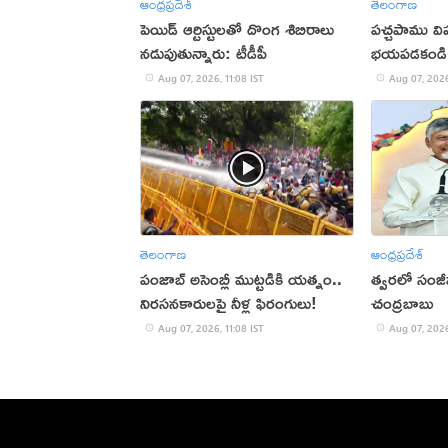
ఆంధ్రప్రదేశ్
తెలంగాణ
పెయిడ్ ఆర్టిస్టులతో దొంగ శిబిరాలు
పచ్చపాము వ
నడుపుతున్నారు: టీడీపీ
భయపడకండి
Aug 07, 2026, 11:08 IST
Aug 07, 2026
తెలంగాణ
ఆంధ్రప్రదేశ్
పంజాబ్ అసెంబ్లీ ముట్టడికి యత్నం..
త్వరలో సంజ
నిరసనకారులపై నీళ్ల ఫిరంగులు!
చంద్రబాబు
Aug 07, 2026, 11:08 IST
Aug 07, 2026