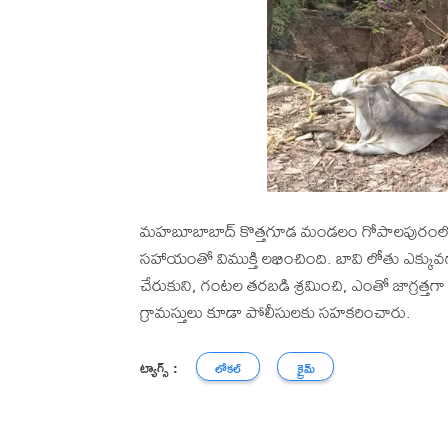
మహబూబాబాద్ కొత్తగూడ మండలం గోపాలపురంలో బావి
సహాయంతో విముక్తి లభించింది. బావి లోతు ఎక్కువగా
చేరుకుని, గంటల తరబడి శ్రమించి, ఎంతో జాగ్రత్తగ
గ్రామస్తులు కూడా పోలీసులకు సహకరించారు.
ట్యాగ్స్ :
లోకల్
క్రైమ్