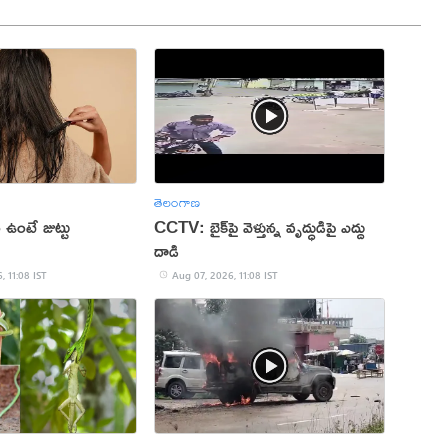
తెలంగాణ
 ఉంటే జుట్టు
CCTV: బైక్‌పై వెళ్తున్న వృద్ధుడిపై ఎద్దు
దాడి
, 11:08 IST
Aug 07, 2026, 11:08 IST