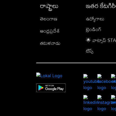
రాష్ట్రాలు
ఇతర కేటగిర
తెలంగాణ
ఉద్యోగాలు
ట్రెండింగ్
ఆంధ్రప్రదేశ్
🌟 వాట్సాప్ S
తమిళనాడు
టిప్స్