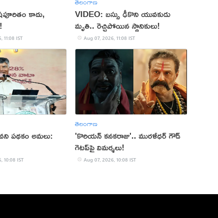
తెలంగాణ
ిషపూరితం కాదు,
VIDEO: బస్సు ఢీకొని యువకుడు
!
మృతి.. రెచ్చిపోయిన స్థానికులు!
, 11:08 IST
Aug 07, 2026, 11:08 IST
తెలంగాణ
ీవని పథకం అమలు:
'కొరియన్ కనకరాజు'.. మురళీధర్ గౌడ్
గెటప్‌పై విమర్శలు!
, 10:08 IST
Aug 07, 2026, 10:08 IST