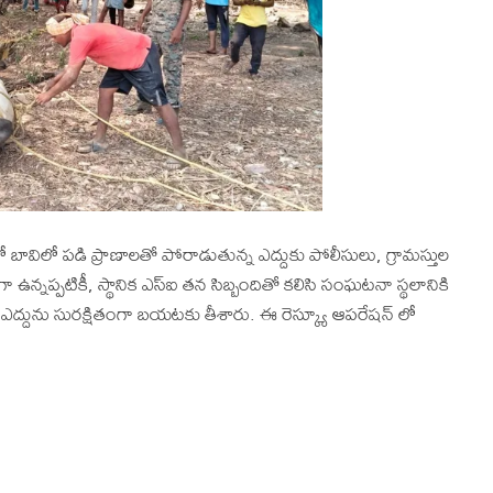
లో పడి ప్రాణాలతో పోరాడుతున్న ఎద్దుకు పోలీసులు, గ్రామస్తుల
 ఉన్నప్పటికీ, స్థానిక ఎస్ఐ తన సిబ్బందితో కలిసి సంఘటనా స్థలానికి
ా ఎద్దును సురక్షితంగా బయటకు తీశారు. ఈ రెస్క్యూ ఆపరేషన్ లో