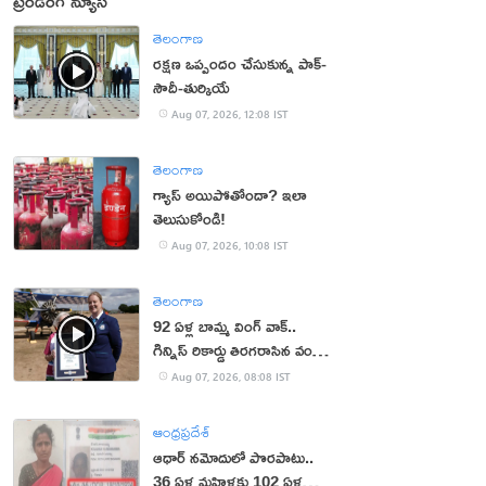
ట్రెండింగ్ న్యూస్
తెలంగాణ
రక్షణ ఒప్పందం చేసుకున్న పాక్‌-
సౌదీ-తుర్కియే
Aug 07, 2026, 12:08 IST
తెలంగాణ
గ్యాస్ అయిపోతోందా? ఇలా
తెలుసుకోండి!
Aug 07, 2026, 10:08 IST
తెలంగాణ
92 ఏళ్ల బామ్మ వింగ్ వాక్..
గిన్నిస్ రికార్డు తిరగరాసిన వండర్
ఉమెన్
Aug 07, 2026, 08:08 IST
ఆంధ్రప్రదేశ్
ఆధార్‌ నమోదులో పొరపాటు..
36 ఏళ్ల మహిళకు 102 ఏళ్ల