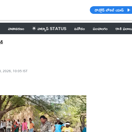
డౌన్లోడ్ లోకల్ యాప్
వాతావరణం
🌟 వాట్సాప్ STATUS
వినోదం
పంచాంగం
రాశి ఫలాల
ద్
, 2026, 10:05 IST