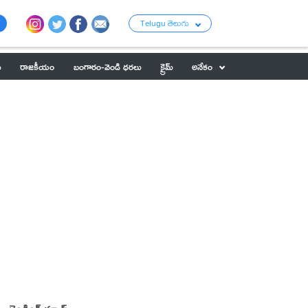
Telugu తెలుగు
ు
రాజకీయం
బంగారం-వెండి ధరలు
క్రైమ్
అనేకం