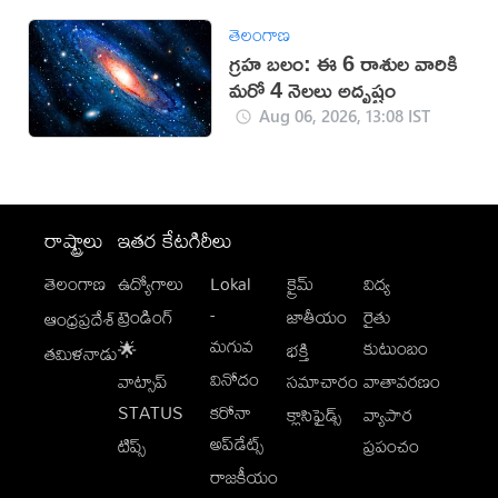
తెలంగాణ
గ్రహ బలం: ఈ 6 రాశుల వారికి
మరో 4 నెలలు అదృష్టం
Aug 06, 2026, 13:08 IST
రాష్ట్రాలు
ఇతర కేటగిరీలు
తెలంగాణ
ఉద్యోగాలు
Lokal
క్రైమ్
విద్య
-
ట్రెండింగ్
జాతీయం
రైతు
ఆంధ్రప్రదేశ్
మగువ
కుటుంబం
🌟
భక్తి
తమిళనాడు
వినోదం
వాట్సాప్
సమాచారం
వాతావరణం
STATUS
కరోనా
క్లాసిఫైడ్స్
వ్యాపార
అప్‌డేట్స్
టిప్స్
ప్రపంచం
రాజకీయం