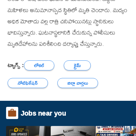
మహిళలు అనుమానాస్పద స్థితిలో మృతి చెందారు. మద్యం
అధిక మోతాదు వల్ల రాత్రి చనిపోయినట్లు స్థానికులు
భావిస్తున్నారు. ఘటనాస్థలానికి చేరుకున్న పోలీసులు
మృతదేహాలను పరిశీలించి దర్యాప్తు చేస్తున్నారు.
ట్యాగ్స్ :
లోకల్
క్రైమ్
నోటిఫికేషన్
జిల్లా వార్తలు
Jobs near you