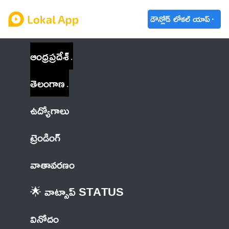
డౌన్లోడ్ లోకల్ యాప్
ఆంధ్రప్రదేశ్
తెలంగాణ
ఉద్యోగాలు
ట్రెండింగ్
వాతావరణం
🌟 వాట్సాప్ STATUS
వినోదం