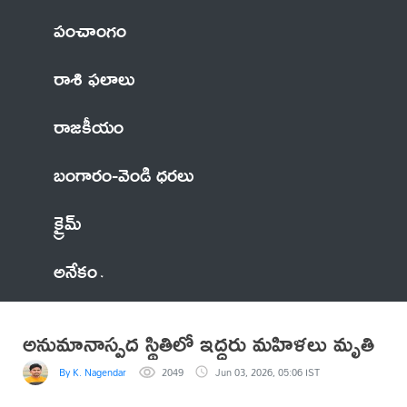
పంచాంగం
రాశి ఫలాలు
రాజకీయం
బంగారం-వెండి ధరలు
క్రైమ్
అనేకం
అనుమానాస్పద స్థితిలో ఇద్దరు మహిళలు మృతి
By K. Nagendar
2049
Jun 03, 2026, 05:06 IST