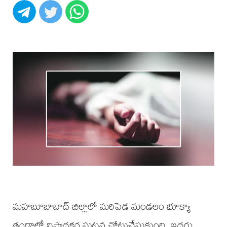
మహబూబాబాద్ జిల్లాలో మరిపెడ మండలం భూక్యా
తండాలో విషాదకర ఘటన చోటుచేసుకుంది. ఇద్దరు