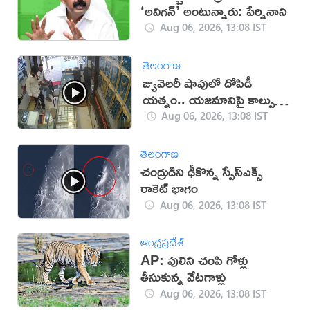
‘అవిగన్’ అంటున్నారు: పేర్నినాని
Aug 06, 2026, 13:08 IST
తెలంగాణ
జ్యువెలరీ షాపులో దోపిడీ
యత్నం.. యజమానిపై కాల్పులు
(వీడియో)
Aug 06, 2026, 13:08 IST
తెలంగాణ
చంద్రుడిని ఢీకొన్న స్పేస్‌ఎక్స్
రాకెట్ భాగం
Aug 06, 2026, 13:08 IST
ఆంధ్రప్రదేశ్
AP: పులిని చంపి గోళ్లు
తీసుకున్న వేటగాళ్లు
Aug 06, 2026, 13:08 IST