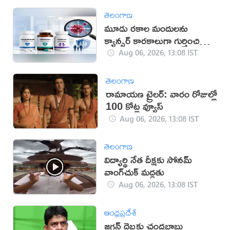
తెలంగాణ
మూడు రకాల మందులను
క్యాన్సర్ కారకాలుగా గుర్తించిన
WHO
Aug 06, 2026, 13:08 IST
తెలంగాణ
రామాయణ ట్రైలర్: వారం రోజుల్లో
100 కోట్ల వ్యూస్
Aug 06, 2026, 13:08 IST
తెలంగాణ
విద్యార్థి నేత దీక్షకు సోనమ్
వాంగ్‌చుక్ మద్దతు
Aug 06, 2026, 13:08 IST
ఆంధ్రప్రదేశ్
జగన్ దెబ్బకు చంద్రబాబు