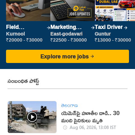
Field
Marketing
Taxi Driver
Marketing
Executive
Kurnool
East-godavari
Guntur
Executive
₹20000 - ₹30000
₹22500 - ₹30000
₹13000 - ₹30000
Explore more jobs
సంబంధిత పోస్ట్
తెలంగాణ
యెమెన్‌పై హూతీల దాడి.. 30
మంది సైనికులు మృతి
Aug 06, 2026, 13:08 IST