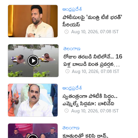
ఆంధ్రప్రదేశ్
పోలీసులపై 'మంత్రి టీజీ భరత్'
సీరియస్
Aug 10, 2026, 07:08 IST
తెలంగాణ
రోజుల తరబడి నీటిలోనే.. 16
ఏళ్ల బాలుడి వింత ప్రవర్తన
(వీడియో)
Aug 10, 2026, 07:08 IST
ఆంధ్రప్రదేశ్
స్వతంత్రంగా పోటీకి సిద్ధం..
ఎమ్మెల్యే సిద్ధమా: బాలినేని
Aug 10, 2026, 07:08 IST
తెలంగాణ
కూతురితో కలిసి డాన్స్