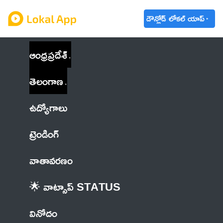
డౌన్లోడ్ లోకల్ యాప్
ఆంధ్రప్రదేశ్
తెలంగాణ
ఉద్యోగాలు
ట్రెండింగ్
వాతావరణం
🌟 వాట్సాప్ STATUS
వినోదం