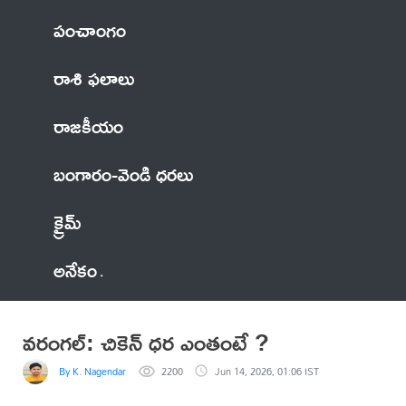
పంచాంగం
రాశి ఫలాలు
రాజకీయం
బంగారం-వెండి ధరలు
క్రైమ్
అనేకం
వరంగల్: చికెన్ ధర ఎంతంటే ?
By K. Nagendar
2200
Jun 14, 2026, 01:06 IST