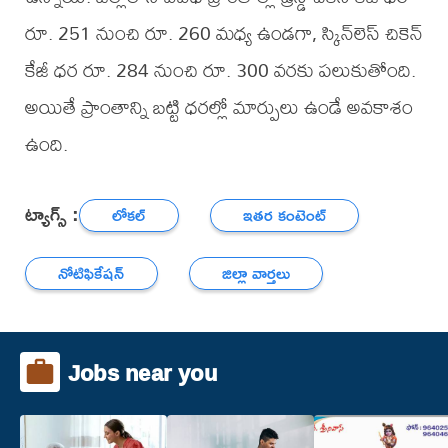
రూ. 251 నుంచి రూ. 260 మధ్య ఉండగా, స్కిన్‌లెస్ చికెన్
కేజీ ధర రూ. 284 నుంచి రూ. 300 వరకు పలుకుతోంది.
అయితే ప్రాంతాన్ని బట్టి ధరల్లో మార్పులు ఉండే అవకాశం
ఉంది.
ట్యాగ్స్ :
లోకల్
ఇతర కంటెంట్
నోటిఫికేషన్
జిల్లా వార్తలు
Jobs near you