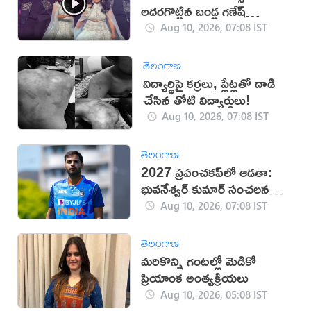
అదరగొట్టిన బండ్ల గణేష్
(వీడియో)
Aug 10, 2026, 07:08 IST
తెలంగాణ
విద్యార్థిపై కర్రలు, ప్లేట్లతో దాడి
చేసిన తోటి విద్యార్థులు!
Aug 10, 2026, 07:08 IST
తెలంగాణ
2027 ప్రపంచకప్‌లో ఆడతా:
భువనేశ్వర్ కుమార్ సంచలన
ప్రకటన
Aug 10, 2026, 07:08 IST
తెలంగాణ
మరికొన్ని గంటల్లో మెడికో
ప్రియాంక అంత్యక్రియలు
Aug 10, 2026, 05:08 IST