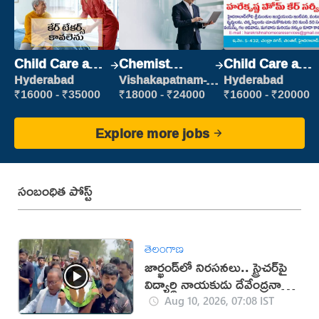
Child Care and
Chemist
Child Care and
Patient care
Production
Patient care
Hyderabad
Vishakapatnam-
Hyderabad
new
Executive
₹16000 - ₹35000
₹18000 - ₹24000
₹16000 - ₹20000
Explore more jobs
సంబంధిత పోస్ట్
తెలంగాణ
జార్ఖండ్‌లో నిరసనలు.. స్ట్రెచర్‌పై
విద్యార్థి నాయకుడు దేవేంద్రనాథ్
(వీడియో)
Aug 10, 2026, 07:08 IST