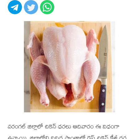
వరంగల్ జిల్లాలో చికెన్ ధరలు ఆదివారం ఈ విధంగా
ఉన్నాయి. జిల్లాలోని వివిధ ప్రాంతాల్లో డ్రెస్డ్ చికెన్ కేజీ ధర