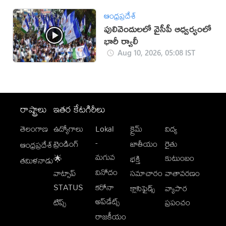
ఆంధ్రప్రదేశ్
పులివెందులలో వైసీపీ ఆధ్వర్యంలో
భారీ ర్యాలీ
Aug 10, 2026, 05:08 IST
రాష్ట్రాలు
ఇతర కేటగిరీలు
తెలంగాణ
ఉద్యోగాలు
Lokal
క్రైమ్
విద్య
-
ట్రెండింగ్
జాతీయం
రైతు
ఆంధ్రప్రదేశ్
మగువ
కుటుంబం
🌟
భక్తి
తమిళనాడు
వినోదం
వాట్సాప్
సమాచారం
వాతావరణం
STATUS
కరోనా
క్లాసిఫైడ్స్
వ్యాపార
అప్‌డేట్స్
టిప్స్
ప్రపంచం
రాజకీయం