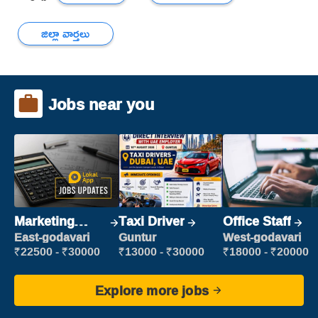
జిల్లా వార్తలు
Jobs near you
Marketing
Taxi Driver
Office Staff
Executive
East-godavari
Guntur
West-godavari
₹22500 - ₹30000
₹13000 - ₹30000
₹18000 - ₹20000
Explore more jobs