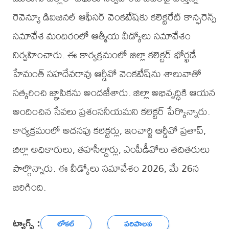
రెవెన్యూ డివిజనల్ ఆఫీసర్ వెంకటేష్‌కు కలెక్టరేట్ కాన్ఫరెన్స్
సమావేశ మందిరంలో ఆత్మీయ వీడ్కోలు సమావేశం
నిర్వహించారు. ఈ కార్యక్రమంలో జిల్లా కలెక్టర్ భోర్ఖడే
హేమంత్ సహదేవరావు ఆర్డీవో వెంకటేష్‌ను శాలువాతో
సత్కరించి జ్ఞాపికను అందజేశారు. జిల్లా అభివృద్ధికి ఆయన
అందించిన సేవలు ప్రశంసనీయమని కలెక్టర్ పేర్కొన్నారు.
కార్యక్రమంలో అదనపు కలెక్టర్లు, ఇంచార్జి ఆర్డీవో ప్రతాప్,
జిల్లా అధికారులు, తహసీల్దార్లు, ఎంపీడీవోలు తదితరులు
పాల్గొన్నారు. ఈ వీడ్కోలు సమావేశం 2026, మే 26న
జరిగింది.
ట్యాగ్స్ :
లోకల్
పరిపాలన