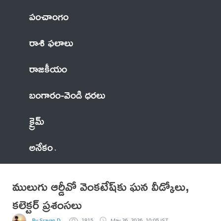
పంచాంగం
రాశి ఫలాలు
రాజకీయం
బంగారం-వెండి ధరలు
క్రైమ్
అనేకం
ములుగు ఆర్డీవో వెంకటేష్‌కు ఘన వీడ్కోలు,
కలెక్టర్ ప్రశంసలు
By Sravan D.
1815
May 26, 2026, 10:05 IST