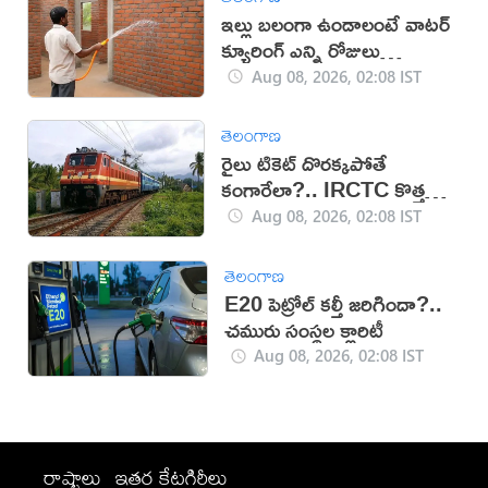
ఇల్లు బలంగా ఉండాలంటే వాటర్
క్యూరింగ్ ఎన్ని రోజులు
చేయాలి?
Aug 08, 2026, 02:08 IST
తెలంగాణ
రైలు టికెట్ దొరక్కపోతే
కంగారేలా?.. IRCTC కొత్త
సదుపాయంతో టెన్షన్‌కు చెక్
Aug 08, 2026, 02:08 IST
తెలంగాణ
E20 పెట్రోల్ కల్తీ జరిగిందా?..
చమురు సంస్థల క్లారిటీ
Aug 08, 2026, 02:08 IST
రాష్ట్రాలు
ఇతర కేటగిరీలు