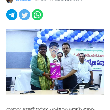
ములుగు జిల్లాలో విధులు నిర్వహించి బదిలీపై వెళ్తున్న