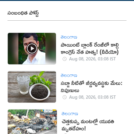
సంబంధిత పోస్ట్
తెలంగాణ
పాయింట్ బ్లాంక్ రేంజ్‌లో కాల్చి
కాంగ్రెస్ నేత హత్య! (వీడియో)
Aug 08, 2026, 03:08 IST
తెలంగాణ
సబ్జా నీటితో జీర్ణవ్యవస్థకు మేలు:
నిపుణులు
Aug 08, 2026, 03:08 IST
తెలంగాణ
చెత్తకుప్ప మంటల్లో యువతి
మృతదేహం!