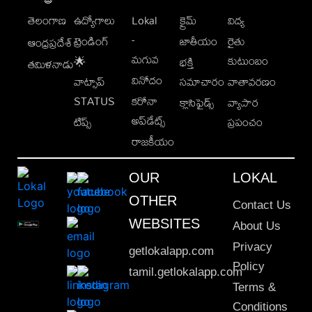
తెలంగాణ
ఉద్యోగాలు
Lokal
క్రైమ్
విద్య
-
ట్రెండింగ్
జాతీయం
రైతు
ఆంధ్రప్రదేశ్
మగువ
కుటుంబం
🌟
భక్తి
తమిళనాడు
వినోదం
వాట్సాప్
సమాచారం
వాతావరణం
STATUS
కరోనా
క్లాసిఫైడ్స్
వ్యాపార
అప్‌డేట్స్
టిప్స్
ప్రపంచం
రాజకీయం
OUR
LOKAL
OTHER
Contact Us
WEBSITES
About Us
Privacy
getlokalapp.com
Policy
tamil.getlokalapp.com
Terms &
Conditions