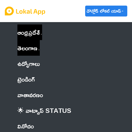
డౌన్లోడ్ లోకల్ యాప్
ఆంధ్రప్రదేశ్
తెలంగాణ
ఉద్యోగాలు
ట్రెండింగ్
వాతావరణం
🌟 వాట్సాప్ STATUS
వినోదం