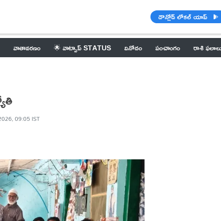
డౌన్లోడ్ లోకల్ యాప్
వాతావరణం
🌟 వాట్సాప్ STATUS
వినోదం
పంచాంగం
రాశి ఫలాల
యోతి
2026, 09:05 IST