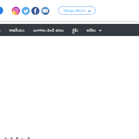
Telugu తెలుగు
ు
రాజకీయం
బంగారం-వెండి ధరలు
క్రైమ్
అనేకం