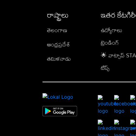
రాష్ట్రాలు
ఇతర కేటగిర
తెలంగాణ
ఉద్యోగాలు
ట్రెండింగ్
ఆంధ్రప్రదేశ్
🌟 వాట్సాప్ S
తమిళనాడు
టిప్స్