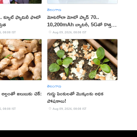
తెలంగాణ
ే.. క్యూట్‌ ఫ్యామిలీ ఫొటో
మోటరోలా మోటో ప్యాడ్ 70..
మ్రత
10,200mAh బ్యాటరీ, 5Gతో కొత్త
టాబ్లెట్ విడుదల
, 08:08 IST
Aug 09, 2026, 08:08 IST
తెలంగాణ
 అల్లంతో జలుబుకు చెక్:
గుడ్డు పెంకులతో మొక్కలకు అధిక
పోషకాలు!
, 08:08 IST
Aug 09, 2026, 08:08 IST