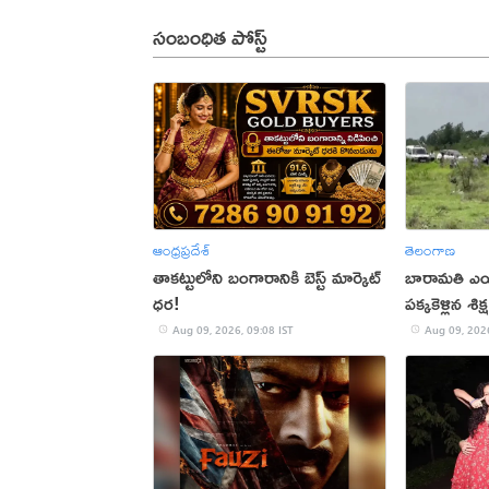
సంబంధిత పోస్ట్
ఆంధ్రప్రదేశ్
తెలంగాణ
తాకట్టులోని బంగారానికి బెస్ట్ మార్కెట్
బారామతి ఎయిర్‌
ధర!
పక్కకెళ్లిన శ
Aug 09, 2026, 09:08 IST
Aug 09, 2026