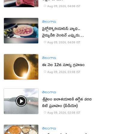
Aug 09, 2026, 04:08 IST
తెలంగాణ
సైక్లోస్పోరియాసిస్ వ్యాధి..
వైద్యుడిని వెంటనే ఎప్పుడు
సంప్రదించాలంటే?
Aug 09, 2026, 04:08 IST
తెలంగాణ
ఈ నెల 12న సూర్య గ్రహణం
Aug 09, 2026, 03:08 IST
తెలంగాణ
శ్రీశైలం జలాశయానికి తగ్గిన వరద
నీటి ప్రవాహం (వీడియో)
Aug 09, 2026, 02:08 IST
తెలంగాణ