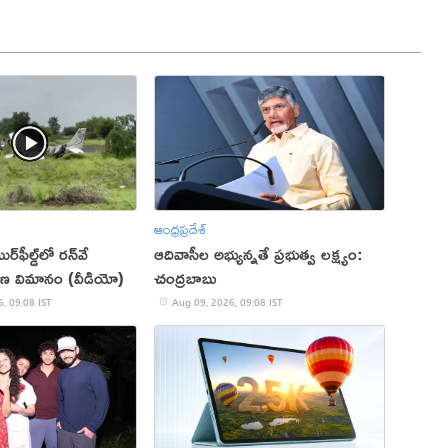
ఆంధ్రప్రదేశ్
ఫీల్డ్‌లో రన్‌వే
ఆదివాసీల అభ్యున్నతే ప్రభుత్వ లక్ష్యం:
ిక్షణ విమానం (వీడియో)
చంద్రబాబు
, 09:08 IST
Aug 09, 2026, 09:08 IST