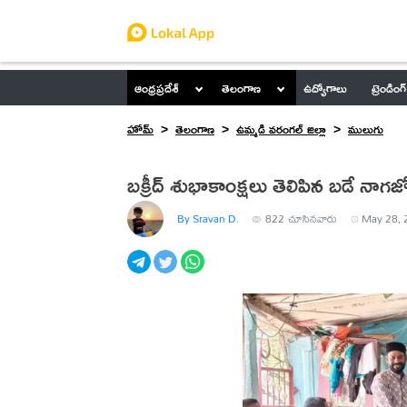
ఆంధ్రప్రదేశ్
తెలంగాణ
ఉద్యోగాలు
ట్రెండింగ్
హోమ్
తెలంగాణ
ఉమ్మడి వరంగల్ జిల్లా
ములుగు
బక్రీద్ శుభాకాంక్షలు తెలిపిన బడే నాగజ్
By Sravan D.
822
చూసినవారు
May 28, 