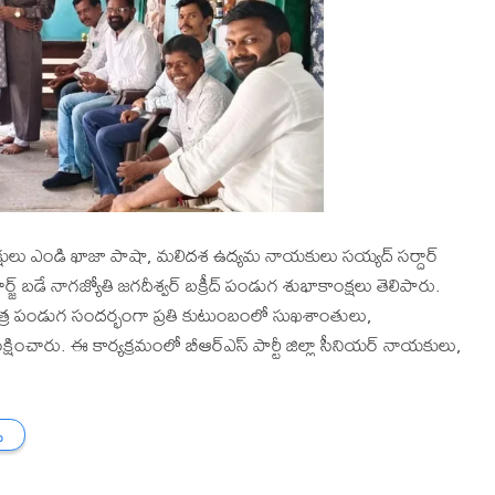
 అధ్యక్షులు ఎండి ఖాజా పాషా, మలిదశ ఉద్యమ నాయకులు సయ్యద్ సర్దార్
జ్ బడే నాగజ్యోతి జగదీశ్వర్ బక్రీద్ పండుగ శుభాకాంక్షలు తెలిపారు.
విత్ర పండుగ సందర్భంగా ప్రతి కుటుంబంలో సుఖశాంతులు,
ంచారు. ఈ కార్యక్రమంలో బీఆర్ఎస్ పార్టీ జిల్లా సీనియర్ నాయకులు,
.
ు