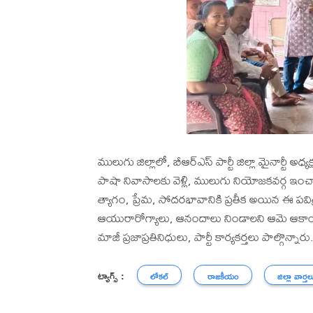
ములుగు జిల్లాలో, బీఆర్ఎస్ పార్టీ జిల్లా మైనార్టీ
పాషా నివాసాలకు వెళ్లి, ములుగు నియోజకవర్గ ఇంచార్
త్యాగం, ప్రేమ, సోదరభావానికి ప్రతీక అయిన ఈ ప
ఆయురారోగ్యాలు, ఆనందాలు నిండాలని ఆమె ఆకాంక్షి
మాజీ ప్రజాప్రతినిధులు, పార్టీ కార్యకర్తలు పాల్గొన్నారు
ట్యాగ్స్ :
లోకల్
రాజకీయం
జిల్లా వార్తల