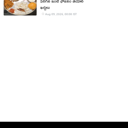
పెరిగిన ఇంటి భోజనం తయారీ
ఖర్చులు
Aug 09, 2026, 00:08 IST