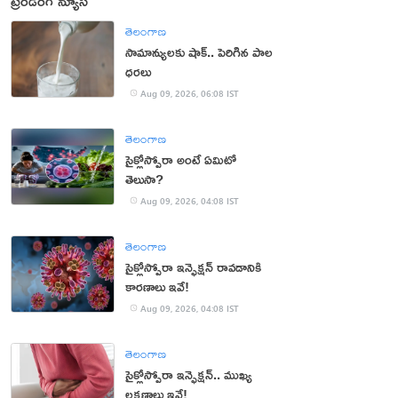
ట్రెండింగ్ న్యూస్
తెలంగాణ
సామాన్యులకు షాక్.. పెరిగిన పాల
ధరలు
Aug 09, 2026, 06:08 IST
తెలంగాణ
సైక్లోస్పోరా అంటే ఏమిటో
తెలుసా?
Aug 09, 2026, 04:08 IST
తెలంగాణ
సైక్లోస్పోరా ఇన్ఫెక్షన్ రావడానికి
కారణాలు ఇవే!
Aug 09, 2026, 04:08 IST
తెలంగాణ
సైక్లోస్పోరా ఇన్ఫెక్షన్.. ముఖ్య
లక్షణాలు ఇవే!