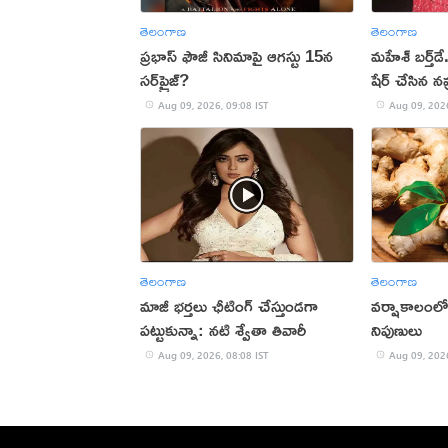
తెలంగాణ
తెలంగాణ
ప్రభాస్ ఫౌజీ సినిమాపై ఆగస్టు 15న
మహేశ్‌ బర్త్‌డ
సర్‌ప్రైజ్?
షేర్ చేసిన న
Aug 09, 2026, 09:08 IST
Aug 09, 2026
తెలంగాణ
తెలంగాణ
మాజీ భర్తలు ఛీటింగ్ చేస్తుండగా
వర్షాకాలంలో
పట్టుకున్నా: నటి శ్వేతా తివారీ
నిపుణులు
Aug 09, 2026, 08:08 IST
Aug 09, 2026