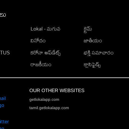
ీలు
Lokal - మగువ
క్రైమ్
వినోదం
జాతీయం
TATUS
కరోనా అప్‌డేట్స్
భక్తి సమాచారం
రాజకీయం
క్లాసిఫైడ్స్
OUR OTHER WEBSITES
getlokalapp.com
tamil.getlokalapp.com