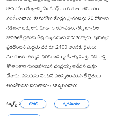
కొనుగోలు కేంద్రాన్ని ఏఐకేఎఫ్ నాయకులు శనివారం
పరిశీలించారు. కొనుగోలు కేంద్రం ప్రారంభమై 20 రోజులు
గడిచినా ఒక్క లారీ కూడా రాకపోవడం, గన్ని బ్యాగుల
కొరతతో రైతులు తీవ్ర ఇబ్బందులు పడుతున్నారు. ప్రభుత్వం
ప్రకటించిన మద్దతు ధర రూ.2400 అందక, రైతులు
దళారులకు తక్కువ ధరకు అమ్ముకోవాల్సి వస్తోందని రాష్ట్ర
కోశాధికారి గుండెబోయిన చంద్రయ్య ఆవేదన వ్యక్తం
చేశారు. సమస్యను వెంటనే పరిష్కరించకపోతే రైతులు
ఆందోళనకు దిగుతామని హెచ్చరించారు.
ట్యాగ్స్ :
లోకల్
వ్యవసాయం