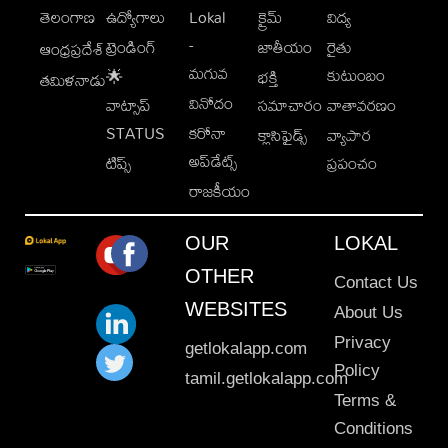
తెలంగాణ
ఉద్యోగాలు
Lokal
క్రైమ్
విద్య
-
ట్రెండింగ్
జాతీయం
రైతు
ఆంధ్రప్రదేశ్
మగువ
కుటుంబం
🌟
భక్తి
తమిళనాడు
వినోదం
వాట్సాప్
సమాచారం
వాతావరణం
STATUS
కరోనా
క్లాసిఫైడ్స్
వ్యాపార
అప్‌డేట్స్
టిప్స్
ప్రపంచం
రాజకీయం
OUR
LOKAL
OTHER
Contact Us
WEBSITES
About Us
Privacy
getlokalapp.com
Policy
tamil.getlokalapp.com
Terms &
Conditions