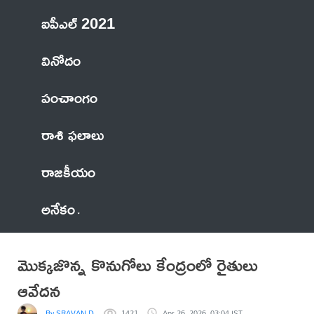
ఐపీఎల్ 2021
వినోదం
పంచాంగం
రాశి ఫలాలు
రాజకీయం
అనేకం
మొక్కజొన్న కొనుగోలు కేంద్రంలో రైతులు
ఆవేదన
By SRAVAN D
1421
Apr 26, 2026, 03:04 IST