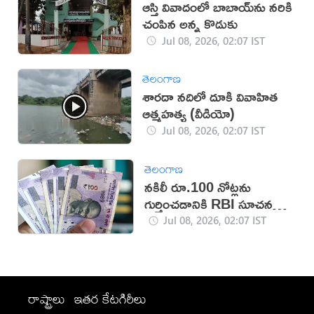
ఆస్తి వివాదంలో బాబాయ్‌ను నరికి
చంపిన అన్న కొడుకు
Jul 08, 2026, 02:07 IST
తెలంగాణ
శారదా నదిలో దూకి వివాహిత
ఆత్మహత్య (వీడియో)
Jul 08, 2026, 02:07 IST
తెలంగాణ
నకిలీ రూ.100 నోట్లను
గుర్తించడానికి RBI సూచనలు
ఇవే!
Jul 08, 2026, 02:07 IST
రాష్ట్రాలు
ఇతర కేటగిరీలు