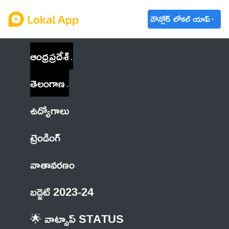
డౌన్లోడ్ లోకల్ యాప్
ఆంధ్రప్రదేశ్
తెలంగాణ
ఉద్యోగాలు
ట్రెండింగ్
వాతావరణం
బడ్జెట్ 2023-24
🌟 వాట్సాప్ STATUS