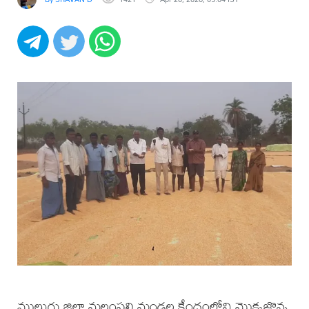
ములుగు జిల్లా మల్లంపల్లి మండల కేంద్రంలోని మొక్కజొన్న