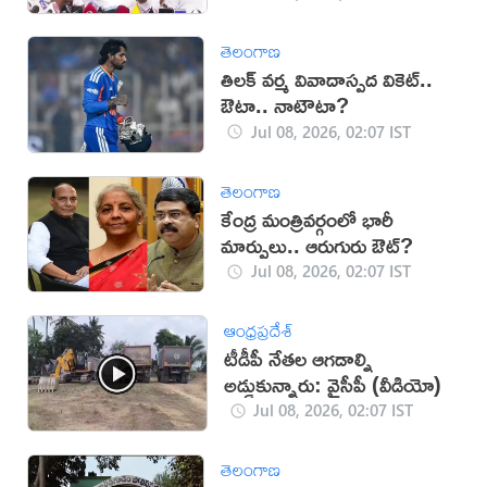
తెలంగాణ
తిలక్ వర్మ వివాదాస్పద వికెట్..
ఔటా.. నాటౌటా?
Jul 08, 2026, 02:07 IST
తెలంగాణ
కేంద్ర మంత్రివర్గంలో భారీ
మార్పులు.. ఆరుగురు ఔట్?
Jul 08, 2026, 02:07 IST
ఆంధ్రప్రదేశ్
టీడీపీ నేతల ఆగడాల్ని
అడ్డుకున్నారు: వైసీపీ (వీడియో)
Jul 08, 2026, 02:07 IST
తెలంగాణ