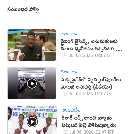
సంబంధిత పోస్ట్
తెలంగాణ
డ్రైవింగ్ లైసెన్స్, అనుమతులకు
నివాస ధృవీకరణ తప్పనిసరి:
మంత్రి ప్రతాప్ సర్నాయక్
Jul 08, 2026, 02:07 IST
తెలంగాణ
మధ్యప్రదేశ్‌లో స్విమ్మింగ్‌పూల్‌లా
మారిన ఆసుపత్రి (వీడియో)
Jul 08, 2026, 02:07 IST
ఆంధ్రప్రదేశ్
కిరాక్ ఆర్పీ లాంటి వాళ్లను
పెట్టుబడి పెట్టి పోషిస్తున్నారు:
అంబటి (వీడియో)
Jul 08, 2026, 02:07 IST