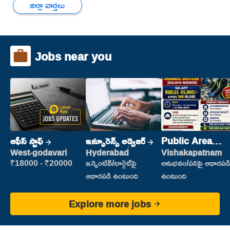
జిల్లా వార్తలు
Jobs near you
ఆఫీస్ స్టాఫ్
ఇన్సూరెన్స్ అడ్వైజర్
Public Area
Cleaner
West-godavari
Hyderabad
Vishakapatnam
₹18000 - ₹20000
ఇన్సెంటివ్/టార్గెట్‌పై
అనుభవం/పనిపై ఆధారపడి
ఆధారపడి ఉంటుంది
ఉంటుంది
Explore more jobs